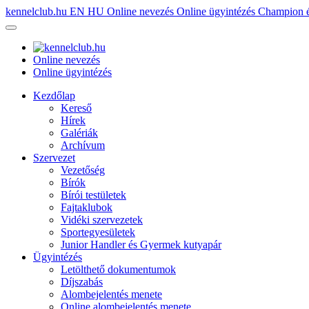
kennelclub.hu
EN
HU
Online nevezés
Online ügyintézés
Champion é
Online nevezés
Online ügyintézés
Kezdőlap
Kereső
Hírek
Galériák
Archívum
Szervezet
Vezetőség
Bírók
Bírói testületek
Fajtaklubok
Vidéki szervezetek
Sportegyesületek
Junior Handler és Gyermek kutyapár
Ügyintézés
Letölthető dokumentumok
Díjszabás
Alombejelentés menete
Online alombejelentés menete