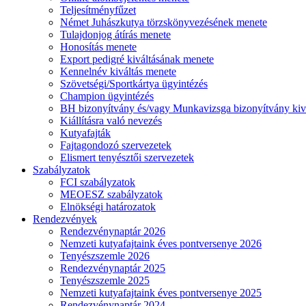
Teljesítményfűzet
Német Juhászkutya törzskönyvezésének menete
Tulajdonjog átírás menete
Honosítás menete
Export pedigré kiváltásának menete
Kennelnév kiváltás menete
Szövetségi/Sportkártya ügyintézés
Champion ügyintézés
BH bizonyítvány és/vagy Munkavizsga bizonyítvány kiv
Kiállításra való nevezés
Kutyafajták
Fajtagondozó szervezetek
Elismert tenyésztői szervezetek
Szabályzatok
FCI szabályzatok
MEOESZ szabályzatok
Elnökségi határozatok
Rendezvények
Rendezvénynaptár 2026
Nemzeti kutyafajtaink éves pontversenye 2026
Tenyészszemle 2026
Rendezvénynaptár 2025
Tenyészszemle 2025
Nemzeti kutyafajtaink éves pontversenye 2025
Rendezvénynaptár 2024