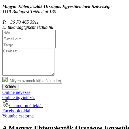
Magyar Ebtenyésztők Országos Egyesületeinek Szövetsége
1119 Budapest Tétényi út 130.
T:
+36 70 465 3911
E:
titkarsag@kennelclub.hu
Küldés
Online nevezés
Online ügyintézés
Champion értéktár
Facebook oldal
Youtube csatorna
A Magyar Ebtenyésztők Országos Egyesület