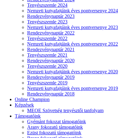
Tenyészszemle 2024
Nemzeti kutyafajtáink éves pontversenye 2024
Rendezvénynaptár 2023
Tenyészszemle 2023
Nemzeti kutyafajtáink éves pontversenye 2023
Rendezvénynaptár 2022
Tenyészszemle 2022
Nemzeti kutyafajtáink éves pontversenye 2022
Rendezvénynaptár 2021
Tenyészszemle 2021
Rendezvénynaptár 2020
Tenyészszemle 2020
Nemzeti kutyafajtáink éves pontversenye 2020
Rendezvénynaptár 2019
Tenyészszemle 2019
Nemzeti kutyafajtáink éves pontversenye 2019
Rendezvénynaptár 2018
Online Champion
Képzések
MEOE Szövetség tenyésztői tanfolyam
Támogatóink
Gyémánt fokozat támogatóink
Arany fokozatú támogatóink
Ezüst fokozatú támogatóink