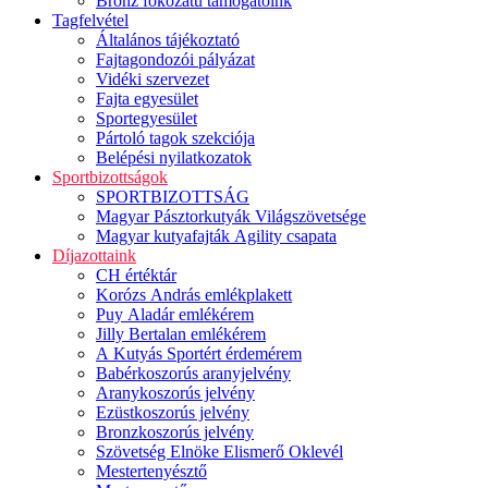
Bronz fokozatú támogatóink
Tagfelvétel
Általános tájékoztató
Fajtagondozói pályázat
Vidéki szervezet
Fajta egyesület
Sportegyesület
Pártoló tagok szekciója
Belépési nyilatkozatok
Sportbizottságok
SPORTBIZOTTSÁG
Magyar Pásztorkutyák Világszövetsége
Magyar kutyafajták Agility csapata
Díjazottaink
CH értéktár
Korózs András emlékplakett
Puy Aladár emlékérem
Jilly Bertalan emlékérem
A Kutyás Sportért érdemérem
Babérkoszorús aranyjelvény
Aranykoszorús jelvény
Ezüstkoszorús jelvény
Bronzkoszorús jelvény
Szövetség Elnöke Elismerő Oklevél
Mestertenyésztő