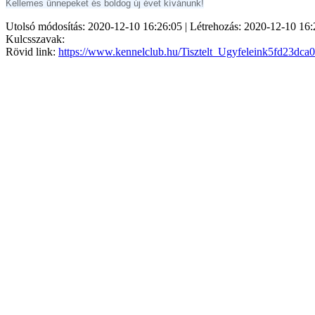
Kellemes ünnepeket és boldog új évet kívánunk!
Utolsó módosítás: 2020-12-10 16:26:05 | Létrehozás: 2020-12-10 16:
Kulcsszavak:
Rövid link:
https://www.kennelclub.hu/Tisztelt_Ugyfeleink5fd23dca