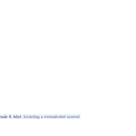
nuár 4.
közt
.kizárólag a mintaátvétel üzemel.