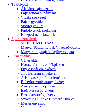
Bronz fokozatú támogatóink
Tagfelvétel
Általános tájékoztató
Fajtagondozói pályázat
Vidéki szervezet
Fajta egyesület
Sportegyesület
Pártoló tagok szekciója
Belépési nyilatkozatok
Sportbizottságok
SPORTBIZOTTSÁG
Magyar Pásztorkutyák Világszövetsége
Magyar kutyafajták Agility csapata
Díjazottaink
CH értéktár
Korózs András emlékplakett
Puy Aladár emlékérem
Jilly Bertalan emlékérem
A Kutyás Sportért érdemérem
Babérkoszorús aranyjelvény
Aranykoszorús jelvény
Ezüstkoszorús jelvény
Bronzkoszorús jelvény
Szövetség Elnöke Elismerő Oklevél
Mestertenyésztő