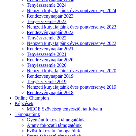
Tenyészszemle 2024
Nemzeti kutyafajtáink éves pontversenye 2024
Rendezvénynaptár 2023
Tenyészszemle 2023
Nemzeti kutyafajtáink éves pontversenye 2023
Rendezvénynaptár 2022
Tenyészszemle 2022
Nemzeti kutyafajtáink éves pontversenye 2022
Rendezvénynaptár 2021
Tenyészszemle 2021
Rendezvénynaptár 2020
Tenyészszemle 2020
Nemzeti kutyafajtáink éves pontversenye 2020
Rendezvénynaptár 2019
Tenyészszemle 2019
Nemzeti kutyafajtáink éves pontversenye 2019
Rendezvénynaptár 2018
Online Champion
Képzések
MEOE Szövetség tenyésztői tanfolyam
Támogatóink
Gyémánt fokozat támogatóink
Arany fokozatú támogatóink
Ezüst fokozatú támogatóink