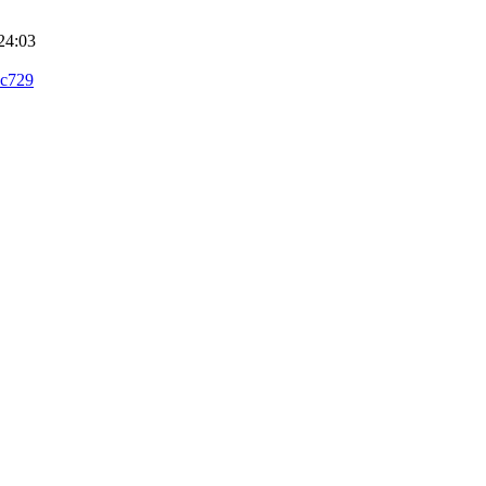
24:03
0c729