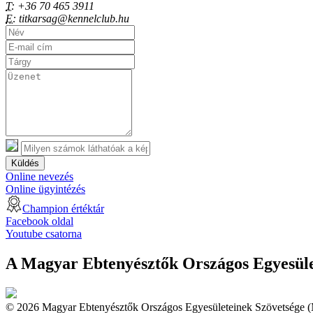
T:
+36 70 465 3911
E:
titkarsag@kennelclub.hu
Küldés
Online nevezés
Online ügyintézés
Champion értéktár
Facebook oldal
Youtube csatorna
A Magyar Ebtenyésztők Országos Egyesület
© 2026 Magyar Ebtenyésztők Országos Egyesületeinek Szövetsége