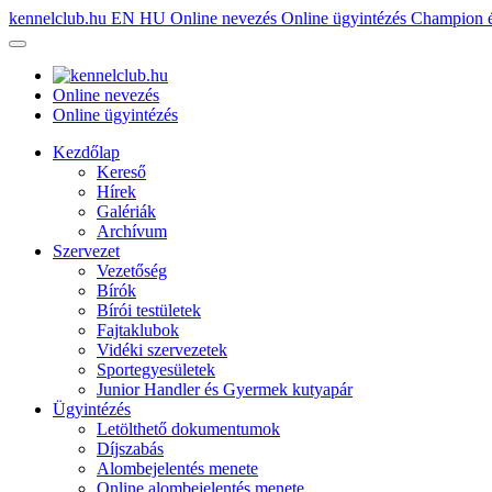
kennelclub.hu
EN
HU
Online nevezés
Online ügyintézés
Champion é
Online nevezés
Online ügyintézés
Kezdőlap
Kereső
Hírek
Galériák
Archívum
Szervezet
Vezetőség
Bírók
Bírói testületek
Fajtaklubok
Vidéki szervezetek
Sportegyesületek
Junior Handler és Gyermek kutyapár
Ügyintézés
Letölthető dokumentumok
Díjszabás
Alombejelentés menete
Online alombejelentés menete