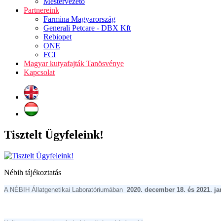
Mestervezető
Partnereink
Farmina Magyarország
Generali Petcare - DBX Kft
Rebiopet
ONE
FCI
Magyar kutyafajták Tanösvénye
Kapcsolat
Tisztelt Ügyfeleink!
Nébih tájékoztatás
A NÉBIH Állatgenetikai Laboratóriumában
2020. december 18. és 2021. ja