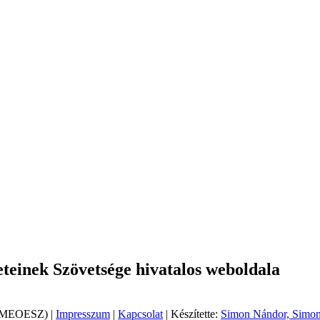
einek Szövetsége hivatalos weboldala
 (MEOESZ) |
Impresszum
|
Kapcsolat
| Készítette:
Simon Nándor, Simon