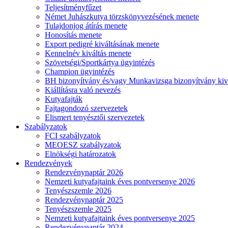
Teljesítményfűzet
Német Juhászkutya törzskönyvezésének menete
Tulajdonjog átírás menete
Honosítás menete
Export pedigré kiváltásának menete
Kennelnév kiváltás menete
Szövetségi/Sportkártya ügyintézés
Champion ügyintézés
BH bizonyítvány és/vagy Munkavizsga bizonyítvány kiv
Kiállításra való nevezés
Kutyafajták
Fajtagondozó szervezetek
Elismert tenyésztői szervezetek
Szabályzatok
FCI szabályzatok
MEOESZ szabályzatok
Elnökségi határozatok
Rendezvények
Rendezvénynaptár 2026
Nemzeti kutyafajtaink éves pontversenye 2026
Tenyészszemle 2026
Rendezvénynaptár 2025
Tenyészszemle 2025
Nemzeti kutyafajtaink éves pontversenye 2025
Rendezvénynaptár 2024