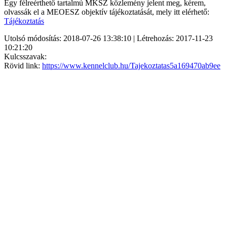
Egy félreérthető tartalmú MKSZ közlemény jelent meg, kérem,
olvassák el a MEOESZ objektív tájékoztatását, mely itt elérhető:
Tájékoztatás
Utolsó módosítás: 2018-07-26 13:38:10 | Létrehozás: 2017-11-23
10:21:20
Kulcsszavak:
Rövid link:
https://www.kennelclub.hu/Tajekoztatas5a169470ab9ee