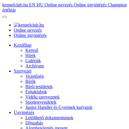
kennelclub.hu
EN
HU
Online nevezés
Online ügyintézés
Champion
értéktár
Online nevezés
Online ügyintézés
Kezdőlap
Kereső
Hírek
Galériák
Archívum
Szervezet
Vezetőség
Bírók
Bírói testületek
Fajtaklubok
Vidéki szervezetek
Sportegyesületek
Junior Handler és Gyermek kutyapár
Ügyintézés
Letölthető dokumentumok
Díjszabás
Alombejelentés menete