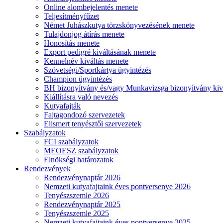
Online alombejelentés menete
Teljesítményfűzet
Német Juhászkutya törzskönyvezésének menete
Tulajdonjog átírás menete
Honosítás menete
Export pedigré kiváltásának menete
Kennelnév kiváltás menete
Szövetségi/Sportkártya ügyintézés
Champion ügyintézés
BH bizonyítvány és/vagy Munkavizsga bizonyítvány kiv
Kiállításra való nevezés
Kutyafajták
Fajtagondozó szervezetek
Elismert tenyésztői szervezetek
Szabályzatok
FCI szabályzatok
MEOESZ szabályzatok
Elnökségi határozatok
Rendezvények
Rendezvénynaptár 2026
Nemzeti kutyafajtaink éves pontversenye 2026
Tenyészszemle 2026
Rendezvénynaptár 2025
Tenyészszemle 2025
Nemzeti kutyafajtaink éves pontversenye 2025