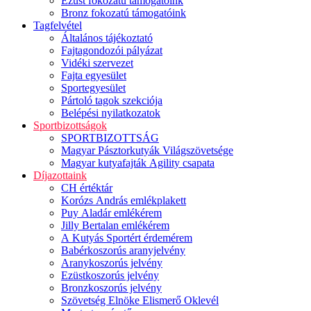
Ezüst fokozatú támogatóink
Bronz fokozatú támogatóink
Tagfelvétel
Általános tájékoztató
Fajtagondozói pályázat
Vidéki szervezet
Fajta egyesület
Sportegyesület
Pártoló tagok szekciója
Belépési nyilatkozatok
Sportbizottságok
SPORTBIZOTTSÁG
Magyar Pásztorkutyák Világszövetsége
Magyar kutyafajták Agility csapata
Díjazottaink
CH értéktár
Korózs András emlékplakett
Puy Aladár emlékérem
Jilly Bertalan emlékérem
A Kutyás Sportért érdemérem
Babérkoszorús aranyjelvény
Aranykoszorús jelvény
Ezüstkoszorús jelvény
Bronzkoszorús jelvény
Szövetség Elnöke Elismerő Oklevél