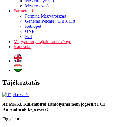
Mestertenyésztő
Mestervezető
Partnereink
Farmina Magyarország
Generali Petcare - DBX Kft
Rebiopet
ONE
FCI
Magyar kutyafajták Tanösvénye
Kapcsolat
Tájékoztatás
Az MKSZ Küllembírói Tanfolyama nem jogosult FCI
Küllembírók képzésére!
Figyelem!