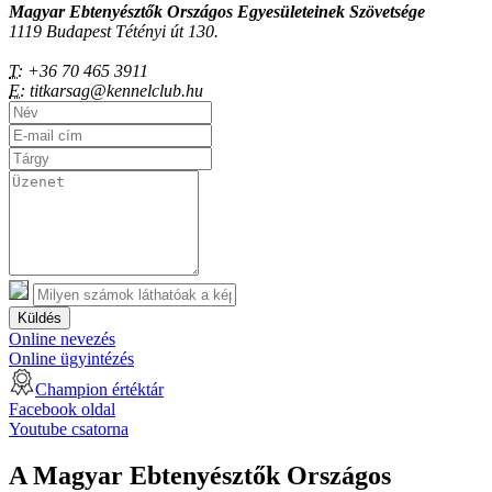
Magyar Ebtenyésztők Országos Egyesületeinek Szövetsége
1119 Budapest Tétényi út 130.
T:
+36 70 465 3911
E:
titkarsag@kennelclub.hu
Küldés
Online nevezés
Online ügyintézés
Champion értéktár
Facebook oldal
Youtube csatorna
A Magyar Ebtenyésztők Országos