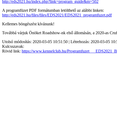
http://eds2021.hu/index.php?link=program_guide&m=502
A programfüzet PDF formátumban letölthető az alábbi linken:
http://eds2021.hu/files/files/EDS2021/EDS2021_programfuzet.pdf
Kellemes böngészést kívánunk!
Továbbá várjuk Önöket Roadshow-nk első állomásán, a 2020-as Crufts
Utolsó módosítás: 2020-03-05 10:51:50 | Létrehozás: 2020-03-05 10:
Kulcsszavak:
Rövid link:
https://www.kennelclub.hu/Programfuzet___EDS2021_Bir