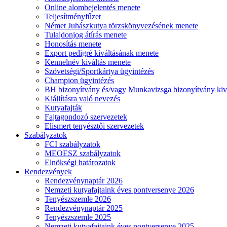
Online alombejelentés menete
Teljesítményfűzet
Német Juhászkutya törzskönyvezésének menete
Tulajdonjog átírás menete
Honosítás menete
Export pedigré kiváltásának menete
Kennelnév kiváltás menete
Szövetségi/Sportkártya ügyintézés
Champion ügyintézés
BH bizonyítvány és/vagy Munkavizsga bizonyítvány kiv
Kiállításra való nevezés
Kutyafajták
Fajtagondozó szervezetek
Elismert tenyésztői szervezetek
Szabályzatok
FCI szabályzatok
MEOESZ szabályzatok
Elnökségi határozatok
Rendezvények
Rendezvénynaptár 2026
Nemzeti kutyafajtaink éves pontversenye 2026
Tenyészszemle 2026
Rendezvénynaptár 2025
Tenyészszemle 2025
Nemzeti kutyafajtaink éves pontversenye 2025