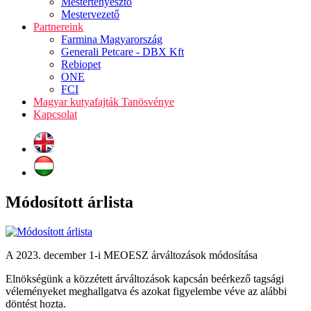
Mestertenyésztő
Mestervezető
Partnereink
Farmina Magyarország
Generali Petcare - DBX Kft
Rebiopet
ONE
FCI
Magyar kutyafajták Tanösvénye
Kapcsolat
Módosított árlista
A 2023. december 1-i MEOESZ árváltozások módosítása
Elnökségünk a közzétett árváltozások kapcsán beérkező tagsági
véleményeket meghallgatva és azokat figyelembe véve az alábbi
döntést hozta.