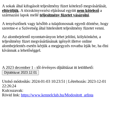
A sokak által kifogásolt teljesítmény füzet kötelező megvásárlását,
eltöröljük
. A törzskönyvezési eljárással együtt
nem kötelező
a
származási lapok mellé
teljesítmény füzetet vásárolni
.
A tenyésztőnek vagy később a tulajdonosnak egyedi döntése, hogy
szeretne-e a Szövetség által hitelesített teljesítmény füzetet venni.
Az alombejelentő nyomtatványon lehet jelölni, kölykönként, a
teljesítmény füzet megvásárlásának igényét illetve online
alombejelentés esetén kérjük a megjegyzés rovatba írják be, ha élni
kívánnak a lehetőséggel.
A 2023 december 1 - től érvényes díjtáblázat itt letölthető:
Utolsó módosítás: 2024-01-03 10:23:51 | Létrehozás: 2023-12-01
22:26:24
Kulcsszavak:
Rövid link:
https://www.kennelclub.hu/Modositott_arlista