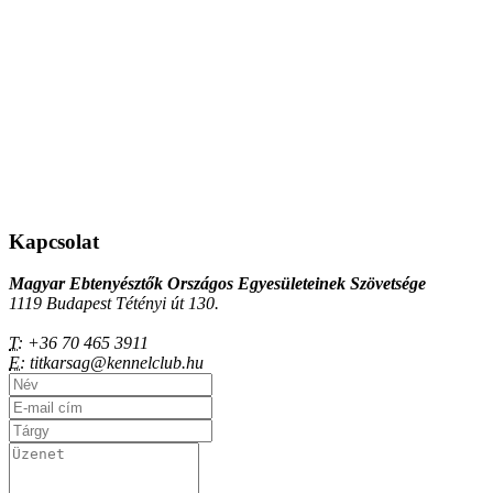
Kapcsolat
Magyar Ebtenyésztők Országos Egyesületeinek Szövetsége
1119 Budapest Tétényi út 130.
T:
+36 70 465 3911
E:
titkarsag@kennelclub.hu