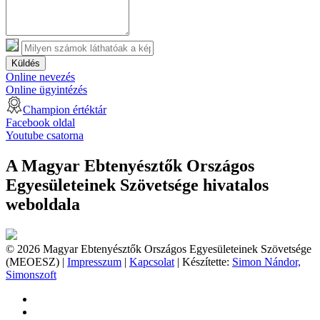
Küldés
Online nevezés
Online ügyintézés
Champion értéktár
Facebook oldal
Youtube csatorna
A Magyar Ebtenyésztők Országos
Egyesületeinek Szövetsége hivatalos
weboldala
© 2026 Magyar Ebtenyésztők Országos Egyesületeinek Szövetsége
(MEOESZ) |
Impresszum
|
Kapcsolat
| Készítette:
Simon Nándor,
Simonszoft