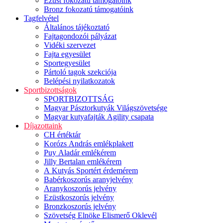
Ezüst fokozatú támogatóink
Bronz fokozatú támogatóink
Tagfelvétel
Általános tájékoztató
Fajtagondozói pályázat
Vidéki szervezet
Fajta egyesület
Sportegyesület
Pártoló tagok szekciója
Belépési nyilatkozatok
Sportbizottságok
SPORTBIZOTTSÁG
Magyar Pásztorkutyák Világszövetsége
Magyar kutyafajták Agility csapata
Díjazottaink
CH értéktár
Korózs András emlékplakett
Puy Aladár emlékérem
Jilly Bertalan emlékérem
A Kutyás Sportért érdemérem
Babérkoszorús aranyjelvény
Aranykoszorús jelvény
Ezüstkoszorús jelvény
Bronzkoszorús jelvény
Szövetség Elnöke Elismerő Oklevél