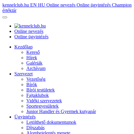
kennelclub.hu
EN
HU
Online nevezés
Online ügyintézés
Champion
értéktár
Online nevezés
Online ügyintézés
Kezdőlap
Kereső
Hírek
Galériák
Archívum
Szervezet
Vezetőség
Bírók
Bírói testületek
Fajtaklubok
Vidéki szervezetek
Sportegyesületek
Junior Handler és Gyermek kutyapár
Ügyintézés
Letölthető dokumentumok
Díjszabás
Alombejelentés menete