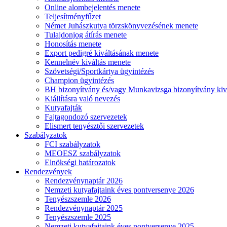
Online alombejelentés menete
Teljesítményfűzet
Német Juhászkutya törzskönyvezésének menete
Tulajdonjog átírás menete
Honosítás menete
Export pedigré kiváltásának menete
Kennelnév kiváltás menete
Szövetségi/Sportkártya ügyintézés
Champion ügyintézés
BH bizonyítvány és/vagy Munkavizsga bizonyítvány kiv
Kiállításra való nevezés
Kutyafajták
Fajtagondozó szervezetek
Elismert tenyésztői szervezetek
Szabályzatok
FCI szabályzatok
MEOESZ szabályzatok
Elnökségi határozatok
Rendezvények
Rendezvénynaptár 2026
Nemzeti kutyafajtaink éves pontversenye 2026
Tenyészszemle 2026
Rendezvénynaptár 2025
Tenyészszemle 2025
Nemzeti kutyafajtaink éves pontversenye 2025