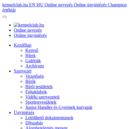
kennelclub.hu
EN
HU
Online nevezés
Online ügyintézés
Champion
értéktár
Online nevezés
Online ügyintézés
Kezdőlap
Kereső
Hírek
Galériák
Archívum
Szervezet
Vezetőség
Bírók
Bírói testületek
Fajtaklubok
Vidéki szervezetek
Sportegyesületek
Junior Handler és Gyermek kutyapár
Ügyintézés
Letölthető dokumentumok
Díjszabás
Alombejelentés menete