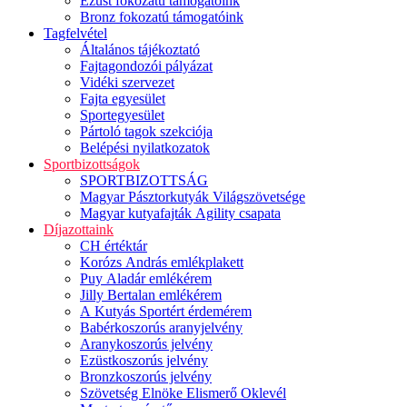
Ezüst fokozatú támogatóink
Bronz fokozatú támogatóink
Tagfelvétel
Általános tájékoztató
Fajtagondozói pályázat
Vidéki szervezet
Fajta egyesület
Sportegyesület
Pártoló tagok szekciója
Belépési nyilatkozatok
Sportbizottságok
SPORTBIZOTTSÁG
Magyar Pásztorkutyák Világszövetsége
Magyar kutyafajták Agility csapata
Díjazottaink
CH értéktár
Korózs András emlékplakett
Puy Aladár emlékérem
Jilly Bertalan emlékérem
A Kutyás Sportért érdemérem
Babérkoszorús aranyjelvény
Aranykoszorús jelvény
Ezüstkoszorús jelvény
Bronzkoszorús jelvény
Szövetség Elnöke Elismerő Oklevél