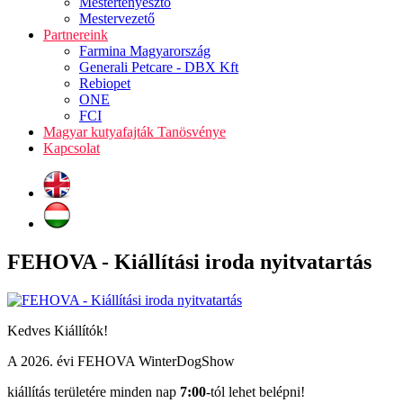
Mestertenyésztő
Mestervezető
Partnereink
Farmina Magyarország
Generali Petcare - DBX Kft
Rebiopet
ONE
FCI
Magyar kutyafajták Tanösvénye
Kapcsolat
FEHOVA - Kiállítási iroda nyitvatartás
Kedves Kiállítók!
A 2026. évi FEHOVA WinterDogShow
kiállítás területére minden nap
7:00
-tól lehet belépni!