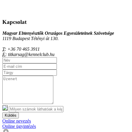
Kapcsolat
Magyar Ebtenyésztők Országos Egyesületeinek Szövetsége
1119 Budapest Tétényi út 130.
T:
+36 70 465 3911
E:
titkarsag@kennelclub.hu
Küldés
Online nevezés
Online ügyintézés