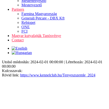
Mestertenyésztő
Mestervezető
Partners
Farmina Magyarország
Generali Petcare - DBX Kft
Rebiopet
ONE
FCI
Magyar kutyafajták Tanösvénye
Contact
Utolsó módosítás: 2024-02-01 00:00:00 | Létrehozás: 2024-02-01
00:00:00
Kulcsszavak:
Rövid link:
https://www.kennelclub.hu/Tenyeszszemle_2024