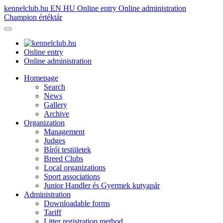
kennelclub.hu
EN
HU
Online entry
Online administration
Champion értéktár
Online entry
Online administration
Homepage
Search
News
Gallery
Archive
Organization
Management
Judges
Bírói testületek
Breed Clubs
Local organizations
Sport associations
Junior Handler és Gyermek kutyapár
Administration
Downloadable forms
Tariff
Litter registration method