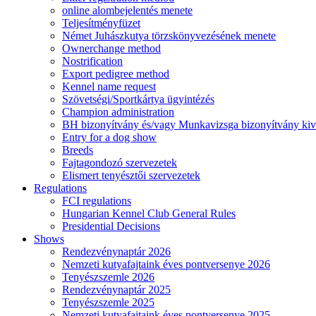
online alombejelentés menete
Teljesítményfüzet
Német Juhászkutya törzskönyvezésének menete
Ownerchange method
Nostrification
Export pedigree method
Kennel name request
Szövetségi/Sportkártya ügyintézés
Champion administration
BH bizonyítvány és/vagy Munkavizsga bizonyítvány kiv
Entry for a dog show
Breeds
Fajtagondozó szervezetek
Elismert tenyésztői szervezetek
Regulations
FCI regulations
Hungarian Kennel Club General Rules
Presidential Decisions
Shows
Rendezvénynaptár 2026
Nemzeti kutyafajtaink éves pontversenye 2026
Tenyészszemle 2026
Rendezvénynaptár 2025
Tenyészszemle 2025
Nemzeti kutyafajtaink éves pontversenye 2025