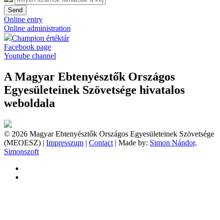
Send
Online entry
Online administration
Champion értéktár
Facebook page
Youtube channel
A Magyar Ebtenyésztők Országos
Egyesületeinek Szövetsége hivatalos
weboldala
© 2026 Magyar Ebtenyésztők Országos Egyesületeinek Szövetsége
(MEOESZ) |
Impresszum
|
Contact
| Made by:
Simon Nándor,
Simonszoft