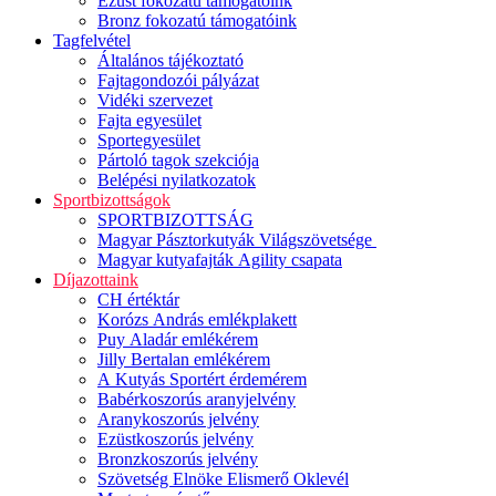
Ezüst fokozatú támogatóink
Bronz fokozatú támogatóink
Tagfelvétel
Általános tájékoztató
Fajtagondozói pályázat
Vidéki szervezet
Fajta egyesület
Sportegyesület
Pártoló tagok szekciója
Belépési nyilatkozatok
Sportbizottságok
SPORTBIZOTTSÁG
Magyar Pásztorkutyák Világszövetsége
Magyar kutyafajták Agility csapata
Díjazottaink
CH értéktár
Korózs András emlékplakett
Puy Aladár emlékérem
Jilly Bertalan emlékérem
A Kutyás Sportért érdemérem
Babérkoszorús aranyjelvény
Aranykoszorús jelvény
Ezüstkoszorús jelvény
Bronzkoszorús jelvény
Szövetség Elnöke Elismerő Oklevél