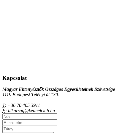
Kapcsolat
Magyar Ebtenyésztők Országos Egyesületeinek Szövetsége
1119 Budapest Tétényi út 130.
T:
+36 70 465 3911
E:
titkarsag@kennelclub.hu