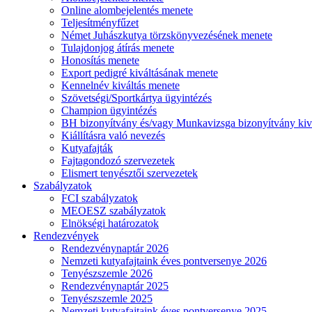
Online alombejelentés menete
Teljesítményfűzet
Német Juhászkutya törzskönyvezésének menete
Tulajdonjog átírás menete
Honosítás menete
Export pedigré kiváltásának menete
Kennelnév kiváltás menete
Szövetségi/Sportkártya ügyintézés
Champion ügyintézés
BH bizonyítvány és/vagy Munkavizsga bizonyítvány kiv
Kiállításra való nevezés
Kutyafajták
Fajtagondozó szervezetek
Elismert tenyésztői szervezetek
Szabályzatok
FCI szabályzatok
MEOESZ szabályzatok
Elnökségi határozatok
Rendezvények
Rendezvénynaptár 2026
Nemzeti kutyafajtaink éves pontversenye 2026
Tenyészszemle 2026
Rendezvénynaptár 2025
Tenyészszemle 2025
Nemzeti kutyafajtaink éves pontversenye 2025