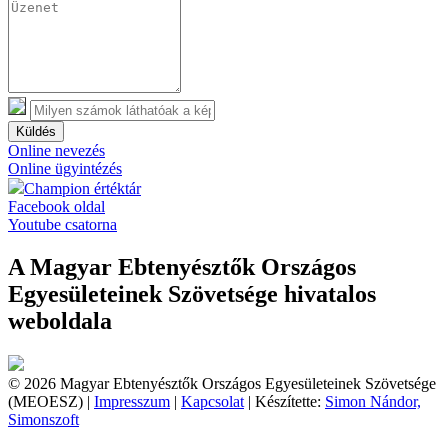
Küldés
Online nevezés
Online ügyintézés
Champion értéktár
Facebook oldal
Youtube csatorna
A Magyar Ebtenyésztők Országos
Egyesületeinek Szövetsége hivatalos
weboldala
© 2026 Magyar Ebtenyésztők Országos Egyesületeinek Szövetsége
(MEOESZ) |
Impresszum
|
Kapcsolat
| Készítette:
Simon Nándor,
Simonszoft