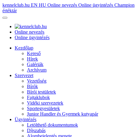
kennelclub.hu
EN
HU
Online nevezés
Online ügyintézés
Champion
értéktár
Online nevezés
Online ügyintézés
Kezdőlap
Kereső
Hírek
Galériák
Archívum
Szervezet
Vezetőség
Bírók
Bírói testületek
Fajtaklubok
Vidéki szervezetek
Sportegyesületek
Junior Handler és Gyermek kutyapár
Ügyintézés
Letölthető dokumentumok
Díjszabás
Alombejelentés menete