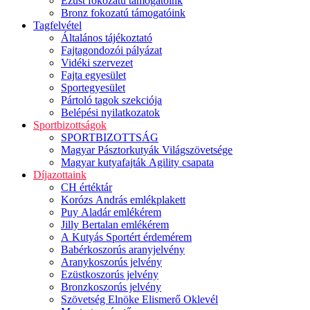
Ezüst fokozatú támogatóink
Bronz fokozatú támogatóink
Tagfelvétel
Általános tájékoztató
Fajtagondozói pályázat
Vidéki szervezet
Fajta egyesület
Sportegyesület
Pártoló tagok szekciója
Belépési nyilatkozatok
Sportbizottságok
SPORTBIZOTTSÁG
Magyar Pásztorkutyák Világszövetsége
Magyar kutyafajták Agility csapata
Díjazottaink
CH értéktár
Korózs András emlékplakett
Puy Aladár emlékérem
Jilly Bertalan emlékérem
A Kutyás Sportért érdemérem
Babérkoszorús aranyjelvény
Aranykoszorús jelvény
Ezüstkoszorús jelvény
Bronzkoszorús jelvény
Szövetség Elnöke Elismerő Oklevél