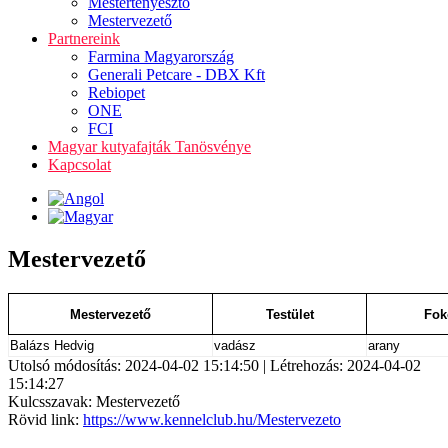
Mestertenyésztő
Mestervezető
Partnereink
Farmina Magyarország
Generali Petcare - DBX Kft
Rebiopet
ONE
FCI
Magyar kutyafajták Tanösvénye
Kapcsolat
Mestervezető
Mestervezető
Testület
Fok
Balázs Hedvig
vadász
arany
Utolsó módosítás: 2024-04-02 15:14:50 | Létrehozás: 2024-04-02
15:14:27
Kulcsszavak: Mestervezető
Rövid link:
https://www.kennelclub.hu/Mestervezeto