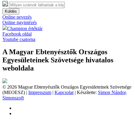
Küldés
Online nevezés
Online ügyintézés
Champion értéktár
Facebook oldal
Youtube csatorna
A Magyar Ebtenyésztők Országos
Egyesületeinek Szövetsége hivatalos
weboldala
© 2026 Magyar Ebtenyésztők Országos Egyesületeinek Szövetsége
(MEOESZ) |
Impresszum
|
Kapcsolat
| Készítette:
Simon Nándor,
Simonszoft