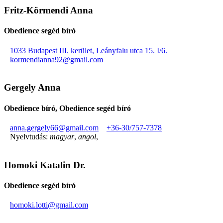
Fritz-Körmendi Anna
Obedience segéd bíró
1033 Budapest III. kerület, Leányfalu utca 15. I/6.
kormendianna92@gmail.com
Gergely Anna
Obedience bíró, Obedience segéd bíró
anna.gergely66@gmail.com
+36-30/757-7378
Nyelvtudás:
magyar
,
angol
,
Homoki Katalin Dr.
Obedience segéd bíró
homoki.lotti@gmail.com