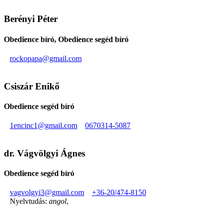
Berényi Péter
Obedience bíró, Obedience segéd bíró
rockopapa@gmail.com
Csiszár Enikő
Obedience segéd bíró
1encinc1@gmail.com
0670314-5087
dr. Vágvölgyi Ágnes
Obedience segéd bíró
vagvolgyi3@gmail.com
+36-20/474-8150
Nyelvtudás:
angol
,