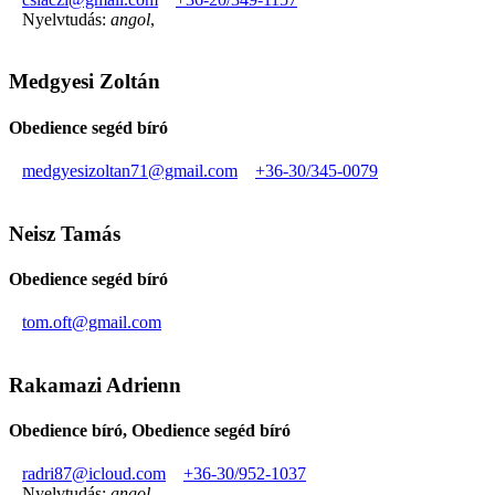
Nyelvtudás:
angol
,
Medgyesi Zoltán
Obedience segéd bíró
medgyesizoltan71@gmail.com
+36-30/345-0079
Neisz Tamás
Obedience segéd bíró
tom.oft@gmail.com
Rakamazi Adrienn
Obedience bíró, Obedience segéd bíró
radri87@icloud.com
+36-30/952-1037
Nyelvtudás:
angol
,