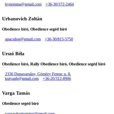
kynemma@gmail.com
+36-30/372-2464
Urbanovich Zoltán
Obedience bíró, Obedience segéd bíró
apacsdog@gmail.com
+36-30/815-5750
Urszó Béla
Obedience bíró, Rally Obedience bíró, Obedience segéd bíró
2336 Dunavarsány, Gömöry Ferenc u. 8.
kutyagh@gmail.com
+36-20/312-8906
Varga Tamás
Obedience segéd bíró
vargasdogtraining@gmail.com