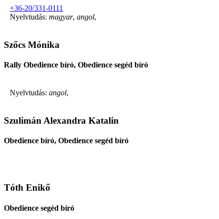
+36-20/331-0111
Nyelvtudás:
magyar
,
angol
,
Szőcs Mónika
Rally Obedience bíró, Obedience segéd bíró
Nyelvtudás:
angol
,
Szulimán Alexandra Katalin
Obedience bíró, Obedience segéd bíró
Tóth Enikő
Obedience segéd bíró