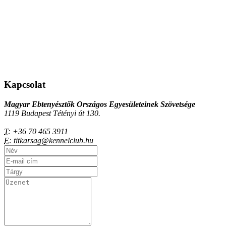
Kapcsolat
Magyar Ebtenyésztők Országos Egyesületeinek Szövetsége
1119 Budapest Tétényi út 130.
T:
+36 70 465 3911
E:
titkarsag@kennelclub.hu