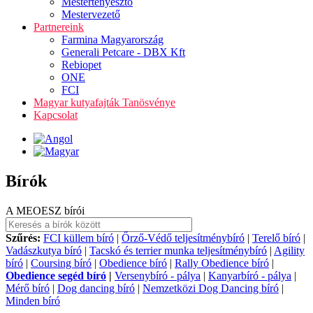
Mestertenyésztő
Mestervezető
Partnereink
Farmina Magyarország
Generali Petcare - DBX Kft
Rebiopet
ONE
FCI
Magyar kutyafajták Tanösvénye
Kapcsolat
Bírók
A MEOESZ bírói
Szűrés:
FCI küllem bíró
|
Őrző-Védő teljesítménybíró
|
Terelő bíró
|
Vadászkutya bíró
|
Tacskó és terrier munka teljesítménybíró
|
Agility
bíró
|
Coursing bíró
|
Obedience bíró
|
Rally Obedience bíró
|
Obedience segéd bíró
|
Versenybíró - pálya
|
Kanyarbíró - pálya
|
Mérő bíró
|
Dog dancing bíró
|
Nemzetközi Dog Dancing bíró
|
Minden bíró