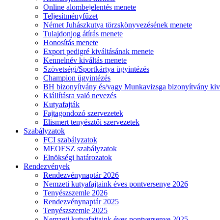
Online alombejelentés menete
Teljesítményfűzet
Német Juhászkutya törzskönyvezésének menete
Tulajdonjog átírás menete
Honosítás menete
Export pedigré kiváltásának menete
Kennelnév kiváltás menete
Szövetségi/Sportkártya ügyintézés
Champion ügyintézés
BH bizonyítvány és/vagy Munkavizsga bizonyítvány kiv
Kiállításra való nevezés
Kutyafajták
Fajtagondozó szervezetek
Elismert tenyésztői szervezetek
Szabályzatok
FCI szabályzatok
MEOESZ szabályzatok
Elnökségi határozatok
Rendezvények
Rendezvénynaptár 2026
Nemzeti kutyafajtaink éves pontversenye 2026
Tenyészszemle 2026
Rendezvénynaptár 2025
Tenyészszemle 2025
Nemzeti kutyafajtaink éves pontversenye 2025