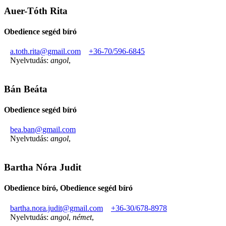
Auer-Tóth Rita
Obedience segéd bíró
a.toth.rita@gmail.com
+36-70/596-6845
Nyelvtudás:
angol
,
Bán Beáta
Obedience segéd bíró
bea.ban@gmail.com
Nyelvtudás:
angol
,
Bartha Nóra Judit
Obedience bíró, Obedience segéd bíró
bartha.nora.judit@gmail.com
+36-30/678-8978
Nyelvtudás:
angol
,
német
,