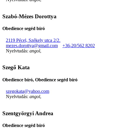
Szabó-Mézes Dorottya
Obedience segéd bíró
2119 Pécel, Székely utca 2/2.
mezes.dorottya@gmail.com
+36-20/562 8202
Nyelvtudás:
angol
,
Szegő Kata
Obedience bíró, Obedience segéd bíró
szegokata@yahoo.com
Nyelvtudás:
angol
,
Szentgyörgyi Andrea
Obedience segéd bíró