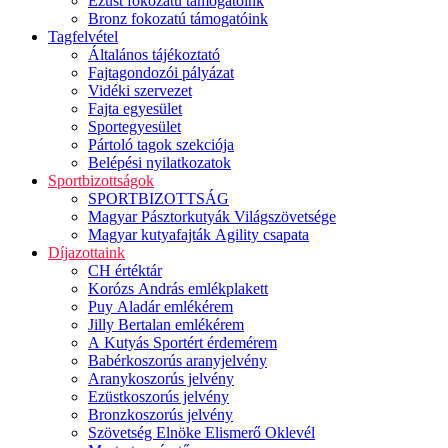
Ezüst fokozatú támogatóink
Bronz fokozatú támogatóink
Tagfelvétel
Általános tájékoztató
Fajtagondozói pályázat
Vidéki szervezet
Fajta egyesület
Sportegyesület
Pártoló tagok szekciója
Belépési nyilatkozatok
Sportbizottságok
SPORTBIZOTTSÁG
Magyar Pásztorkutyák Világszövetsége
Magyar kutyafajták Agility csapata
Díjazottaink
CH értéktár
Korózs András emlékplakett
Puy Aladár emlékérem
Jilly Bertalan emlékérem
A Kutyás Sportért érdemérem
Babérkoszorús aranyjelvény
Aranykoszorús jelvény
Ezüstkoszorús jelvény
Bronzkoszorús jelvény
Szövetség Elnöke Elismerő Oklevél