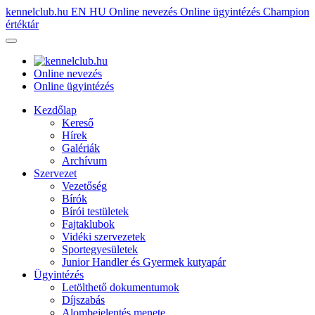
kennelclub.hu
EN
HU
Online nevezés
Online ügyintézés
Champion
értéktár
Online nevezés
Online ügyintézés
Kezdőlap
Kereső
Hírek
Galériák
Archívum
Szervezet
Vezetőség
Bírók
Bírói testületek
Fajtaklubok
Vidéki szervezetek
Sportegyesületek
Junior Handler és Gyermek kutyapár
Ügyintézés
Letölthető dokumentumok
Díjszabás
Alombejelentés menete