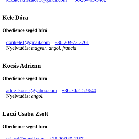
Kele Dóra
Obedience segéd bíró
dorikele1@gmail.com
+36-20/973-3761
Nyelvtudás:
magyar
,
angol
,
francia
,
Kocsis Adrienn
Obedience segéd bíró
adrie_kocsis@yahoo.com
+36-70/215-9640
Nyelvtudás:
angol
,
Laczi Csaba Zsolt
Obedience segéd bíró
cslaczi@gmail.com
+36-20/349-1157