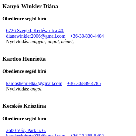
Kanyó-Winkler Diána
Obedience segéd bíró
6726 Szeged, Kertész utca 40.
dianawinkler2006@gmail.com
+36-30/830-4404
Nyelvtudás:
magyar
,
angol
,
német
,
Kardos Henrietta
Obedience segéd bíró
kardoshenrietta2@gmail.com
+36-30/849-4785
Nyelvtudás:
angol
,
Kecskés Krisztina
Obedience segéd bíró
2600 Vác, Park u. 6.
kecskeskriszta075@gmail.com
+36-20/465-5402