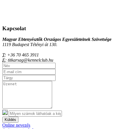
Kapcsolat
Magyar Ebtenyésztők Országos Egyesületeinek Szövetsége
1119 Budapest Tétényi út 130.
T:
+36 70 465 3911
E:
titkarsag@kennelclub.hu
Küldés
Online nevezés