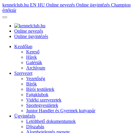
kennelclub.hu
EN
HU
Online nevezés
Online ügyintézés
Champion
értéktár
Online nevezés
Online ügyintézés
Kezdőlap
Kereső
Hírek
Galériák
Archívum
Szervezet
Vezetőség
Bírók
Bírói testületek
Fajtaklubok
Vidéki szervezetek
Sportegyesületek
Junior Handler és Gyermek kutyapár
Ügyintézés
Letölthető dokumentumok
Díjszabás
Alombejelentés menete