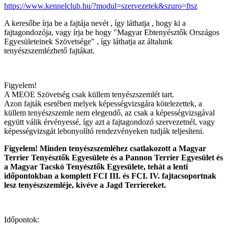
https://www.kennelclub.hu/?modul=szervezetek&szuro=ftsz
A keresőbe írja be a fajtája nevét , így láthatja , hogy ki a
fajtagondozója, vagy írja be hogy "Magyar Ebtenyésztők Országos
Egyesületeinek Szövetsége" , így láthatja az általunk
tenyészszemlézhető fajtákat.
Figyelem!
A MEOE Szövetség csak küllem tenyészszemlét tart.
Azon fajták esetében melyek képességvizsgára kötelezettek, a
küllem tenyészszemle nem elegendő, az csak a képességvizsgával
együtt válik érvényessé, így azt a fajtagondozó szervezetnél, vagy
képességvizsgát lebonyolító rendezvényeken tudják teljesíteni.
Figyelem! Minden tenyészszemléhez csatlakozott a Magyar
Terrier Tenyésztők Egyesülete és a Pannon Terrier Egyesület és
a Magyar Tacskó Tenyésztők Egyesülete, tehát a lenti
időpontokban a komplett FCI III. és FCI. IV. fajtacsoportnak
lesz tenyészszemléje, kivéve a Jagd Terriereket.
Időpontok: