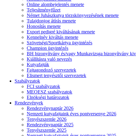
Online alombejelentés menete
Teljesítményfűzet
Német Juhászkutya törzskönyvezésének menete
Tulajdonjog átírás menete
Honosítás menete
Export pedigré kiváltásának menete
Kennelnév kiváltás menete
Szövetségi/Sportkártya ügyintézés
Champion ügyintézés
BH bizonyítvány és/vagy Munkavizsga bizonyítvány kiv
Kiállításra való nevezés
Kutyafajták
Fajtagondozó szervezetek
Elismert tenyésztői szervezetek
Szabályzatok
FCI szabályzatok
MEOESZ szabályzatok
Elnökségi határozatok
Rendezvények
Rendezvénynaptár 2026
Nemzeti kutyafajtaink éves pontversenye 2026
Tenyészszemle 2026
Rendezvénynaptár 2025
Tenyészszemle 2025
Nemzeti kutyafajtaink éves pontversenye 2025