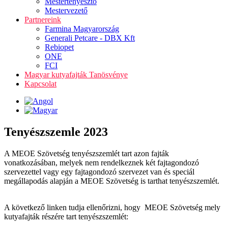
Mestertenyésztő
Mestervezető
Partnereink
Farmina Magyarország
Generali Petcare - DBX Kft
Rebiopet
ONE
FCI
Magyar kutyafajták Tanösvénye
Kapcsolat
Tenyészszemle 2023
A MEOE Szövetség tenyészszemlét tart azon fajták
vonatkozásában, melyek nem rendelkeznek két fajtagondozó
szervezettel vagy egy fajtagondozó szervezet van és speciál
megállapodás alapján a MEOE Szövetség is tarthat tenyészszemlét.
A következő linken tudja ellenőrizni, hogy MEOE Szövetség mely
kutyafajták részére tart tenyészszemlét: