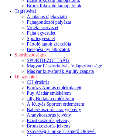
Ezüst fokozatú támogatóink
Bronz fokozatú támogatóink
Tagfelvétel
Általános tájékoztató
Fajtagondozói pályázat
Vidéki szervezet
Fajta egyesület
Sportegyesület
Pártoló tagok szekciója
Belépési nyilatkozatok
Sportbizottságok
SPORTBIZOTTSÁG
Magyar Pásztorkutyák Világszövetsége
Magyar kutyafajták Agility csapata
Díjazottaink
CH értéktár
Korózs András emlékplakett
Puy Aladár emlékérem
Jilly Bertalan emlékérem
A Kutyás Sportért érdemérem
Babérkoszorús aranyjelvény
Aranykoszorús jelvény
Ezüstkoszorús jelvény
Bronzkoszorús jelvény
Szövetség Elnöke Elismerő Oklevél