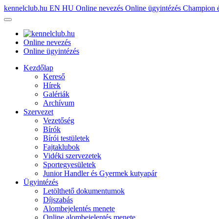
kennelclub.hu
EN
HU
Online nevezés
Online ügyintézés
Champion é
Online nevezés
Online ügyintézés
Kezdőlap
Kereső
Hírek
Galériák
Archívum
Szervezet
Vezetőség
Bírók
Bírói testületek
Fajtaklubok
Vidéki szervezetek
Sportegyesületek
Junior Handler és Gyermek kutyapár
Ügyintézés
Letölthető dokumentumok
Díjszabás
Alombejelentés menete
Online alombejelentés menete