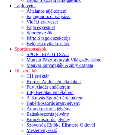
Bronz fokozatú támogatóink
Tagfelvétel
Általános tájékoztató
Fajtagondozói pályázat
Vidéki szervezet
Fajta egyesület
Sportegyesület
Pártoló tagok szekciója
Belépési nyilatkozatok
Sportbizottságok
SPORTBIZOTTSÁG
Magyar Pásztorkutyák Világszövetsége
Magyar kutyafajták Agility csapata
Díjazottaink
CH értéktár
Korózs András emlékplakett
Puy Aladár emlékérem
Jilly Bertalan emlékérem
A Kutyás Sportért érdemérem
Babérkoszorús aranyjelvény
Aranykoszorús jelvény
Ezüstkoszorús jelvény
Bronzkoszorús jelvény
Szövetség Elnöke Elismerő Oklevél
Mestertenyésztő