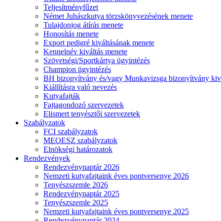
Teljesítményfűzet
Német Juhászkutya törzskönyvezésének menete
Tulajdonjog átírás menete
Honosítás menete
Export pedigré kiváltásának menete
Kennelnév kiváltás menete
Szövetségi/Sportkártya ügyintézés
Champion ügyintézés
BH bizonyítvány és/vagy Munkavizsga bizonyítvány kiv
Kiállításra való nevezés
Kutyafajták
Fajtagondozó szervezetek
Elismert tenyésztői szervezetek
Szabályzatok
FCI szabályzatok
MEOESZ szabályzatok
Elnökségi határozatok
Rendezvények
Rendezvénynaptár 2026
Nemzeti kutyafajtaink éves pontversenye 2026
Tenyészszemle 2026
Rendezvénynaptár 2025
Tenyészszemle 2025
Nemzeti kutyafajtaink éves pontversenye 2025
Rendezvénynaptár 2024