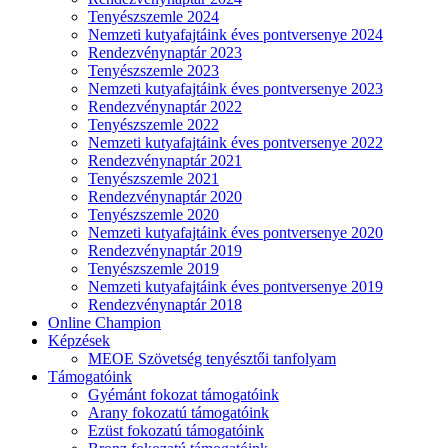
Tenyészszemle 2024
Nemzeti kutyafajtáink éves pontversenye 2024
Rendezvénynaptár 2023
Tenyészszemle 2023
Nemzeti kutyafajtáink éves pontversenye 2023
Rendezvénynaptár 2022
Tenyészszemle 2022
Nemzeti kutyafajtáink éves pontversenye 2022
Rendezvénynaptár 2021
Tenyészszemle 2021
Rendezvénynaptár 2020
Tenyészszemle 2020
Nemzeti kutyafajtáink éves pontversenye 2020
Rendezvénynaptár 2019
Tenyészszemle 2019
Nemzeti kutyafajtáink éves pontversenye 2019
Rendezvénynaptár 2018
Online Champion
Képzések
MEOE Szövetség tenyésztői tanfolyam
Támogatóink
Gyémánt fokozat támogatóink
Arany fokozatú támogatóink
Ezüst fokozatú támogatóink