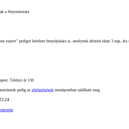
ak a fénymásolata
z export” pedigré kérelem benyújtására is, amelynek átfutási ideje 3 nap, ára 
pest, Tétényi út 130.
atartásunk pedig az
elérhetőségek
menüpontban található meg.
22:24
_menete