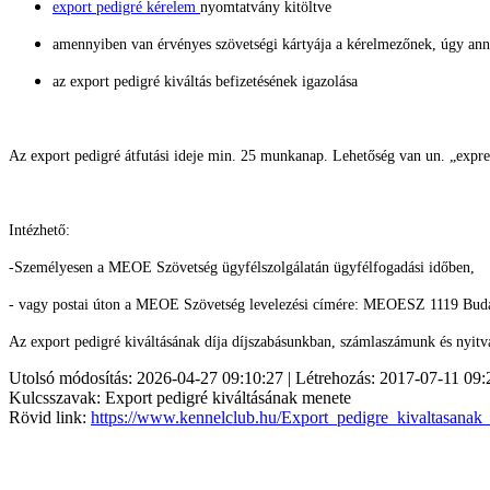
export pedigré kérelem
nyomtatvány kitöltve
amennyiben van érvényes szövetségi kártyája a kérelmezőnek, úgy ann
az export pedigré kiváltás befizetésének igazolása
Az export pedigré átfutási ideje min. 25 munkanap. Lehetőség van un. „express
Intézhető:
-Személyesen a MEOE Szövetség ügyfélszolgálatán ügyfélfogadási időben,
- vagy postai úton a MEOE Szövetség levelezési címére: MEOESZ
1119 Buda
Az export pedigré kiváltásának díja díjszabásunkban, számlaszámunk és nyitv
Utolsó módosítás: 2026-04-27 09:10:27 | Létrehozás: 2017-07-11 09:
Kulcsszavak: Export pedigré kiváltásának menete
Rövid link:
https://www.kennelclub.hu/Export_pedigre_kivaltasanak