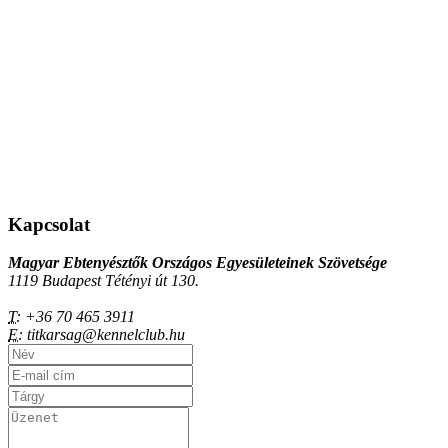
Kapcsolat
Magyar Ebtenyésztők Országos Egyesületeinek Szövetsége
1119 Budapest Tétényi út 130.
T:
+36 70 465 3911
E:
titkarsag@kennelclub.hu