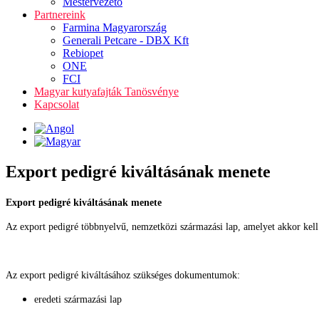
Mestervezető
Partnereink
Farmina Magyarország
Generali Petcare - DBX Kft
Rebiopet
ONE
FCI
Magyar kutyafajták Tanösvénye
Kapcsolat
Export pedigré kiváltásának menete
Export pedigré kiváltásának menete
Az export pedigré többnyelvű, nemzetközi származási lap, amelyet akkor kell i
Az export pedigré kiváltásához szükséges dokumentumok:
eredeti származási lap