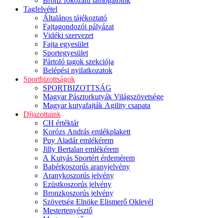
Bronz fokozatú támogatóink
Tagfelvétel
Általános tájékoztató
Fajtagondozói pályázat
Vidéki szervezet
Fajta egyesület
Sportegyesület
Pártoló tagok szekciója
Belépési nyilatkozatok
Sportbizottságok
SPORTBIZOTTSÁG
Magyar Pásztorkutyák Világszövetsége
Magyar kutyafajták Agility csapata
Díjazottaink
CH értéktár
Korózs András emlékplakett
Puy Aladár emlékérem
Jilly Bertalan emlékérem
A Kutyás Sportért érdemérem
Babérkoszorús aranyjelvény
Aranykoszorús jelvény
Ezüstkoszorús jelvény
Bronzkoszorús jelvény
Szövetség Elnöke Elismerő Oklevél
Mestertenyésztő