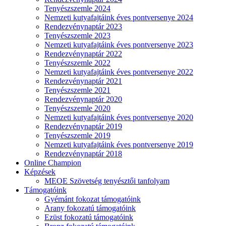
Tenyészszemle 2024
Nemzeti kutyafajtáink éves pontversenye 2024
Rendezvénynaptár 2023
Tenyészszemle 2023
Nemzeti kutyafajtáink éves pontversenye 2023
Rendezvénynaptár 2022
Tenyészszemle 2022
Nemzeti kutyafajtáink éves pontversenye 2022
Rendezvénynaptár 2021
Tenyészszemle 2021
Rendezvénynaptár 2020
Tenyészszemle 2020
Nemzeti kutyafajtáink éves pontversenye 2020
Rendezvénynaptár 2019
Tenyészszemle 2019
Nemzeti kutyafajtáink éves pontversenye 2019
Rendezvénynaptár 2018
Online Champion
Képzések
MEOE Szövetség tenyésztői tanfolyam
Támogatóink
Gyémánt fokozat támogatóink
Arany fokozatú támogatóink
Ezüst fokozatú támogatóink