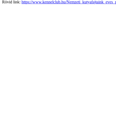
Rövid link:
https://www.kennelclub.hu/Nemzeti_kutyafajtaink_eves