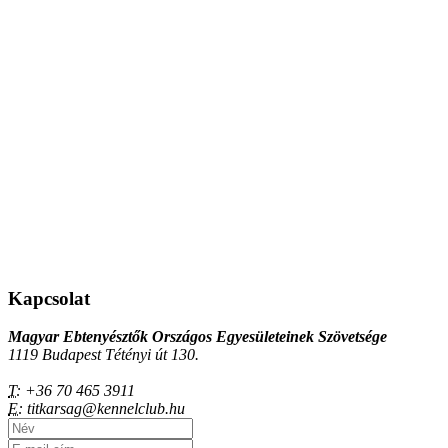
Kapcsolat
Magyar Ebtenyésztők Országos Egyesületeinek Szövetsége
1119 Budapest Tétényi út 130.
T:
+36 70 465 3911
E:
titkarsag@kennelclub.hu