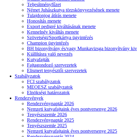
Teljesítményfűzet
Német Juhászkutya törzskönyvezésének menete
Tulajdonjog átírás menete
Honosítás menete
Export pedigré kiváltásának menete
Kennelnév kiváltás menete
Szövetségi/Sportkártya ügyintézés
Champion ügyintézés
BH bizonyítvány és/vagy Munkavizsga bizonyítvány kiv
Kiállításra való nevezés
Kutyafajták
Fajtagondozó szervezetek
Elismert tenyésztői szervezetek
Szabályzatok
FCI szabályzatok
MEOESZ szabályzatok
Elnökségi határozatok
Rendezvények
Rendezvénynaptár 2026
Nemzeti kutyafajtaink éves pontversenye 2026
Tenyészszemle 2026
Rendezvénynaptár 2025
Tenyészszemle 2025
Nemzeti kutyafajtaink éves pontversenye 2025
Rendezvénynaptár 2024