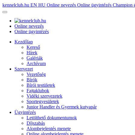
kennelclub.hu
EN
HU
Online nevezés
Online ügyintézés
Champion é
Online nevezés
Online ügyintézés
Kezdőlap
Kereső
Hírek
Galériák
Archívum
Szervezet
Vezetőség
Bírók
Bírói testületek
Fajtaklubok
Vidéki szervezetek
Sportegyesületek
Junior Handler és Gyermek kutyapár
Ügyintézés
Letölthető dokumentumok
Díjszabás
Alombejelentés menete
Online alombejelentés menete