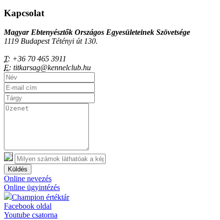
Kapcsolat
Magyar Ebtenyésztők Országos Egyesületeinek Szövetsége
1119 Budapest Tétényi út 130.
T:
+36 70 465 3911
E:
titkarsag@kennelclub.hu
Küldés
Online nevezés
Online ügyintézés
Champion értéktár
Facebook oldal
Youtube csatorna