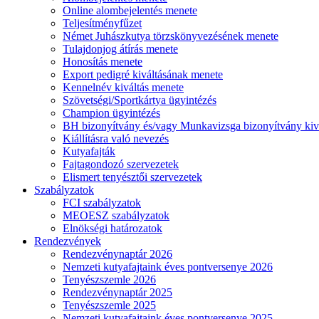
Online alombejelentés menete
Teljesítményfűzet
Német Juhászkutya törzskönyvezésének menete
Tulajdonjog átírás menete
Honosítás menete
Export pedigré kiváltásának menete
Kennelnév kiváltás menete
Szövetségi/Sportkártya ügyintézés
Champion ügyintézés
BH bizonyítvány és/vagy Munkavizsga bizonyítvány kiv
Kiállításra való nevezés
Kutyafajták
Fajtagondozó szervezetek
Elismert tenyésztői szervezetek
Szabályzatok
FCI szabályzatok
MEOESZ szabályzatok
Elnökségi határozatok
Rendezvények
Rendezvénynaptár 2026
Nemzeti kutyafajtaink éves pontversenye 2026
Tenyészszemle 2026
Rendezvénynaptár 2025
Tenyészszemle 2025
Nemzeti kutyafajtaink éves pontversenye 2025