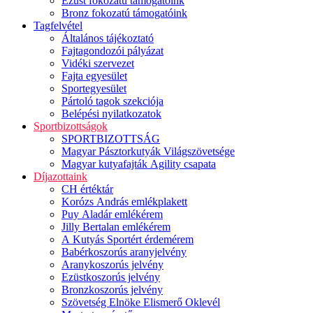
Ezüst fokozatú támogatóink
Bronz fokozatú támogatóink
Tagfelvétel
Általános tájékoztató
Fajtagondozói pályázat
Vidéki szervezet
Fajta egyesület
Sportegyesület
Pártoló tagok szekciója
Belépési nyilatkozatok
Sportbizottságok
SPORTBIZOTTSÁG
Magyar Pásztorkutyák Világszövetsége
Magyar kutyafajták Agility csapata
Díjazottaink
CH értéktár
Korózs András emlékplakett
Puy Aladár emlékérem
Jilly Bertalan emlékérem
A Kutyás Sportért érdemérem
Babérkoszorús aranyjelvény
Aranykoszorús jelvény
Ezüstkoszorús jelvény
Bronzkoszorús jelvény
Szövetség Elnöke Elismerő Oklevél