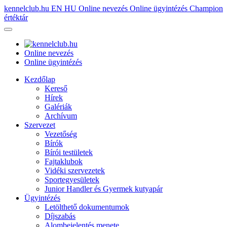
kennelclub.hu
EN
HU
Online nevezés
Online ügyintézés
Champion
értéktár
Online nevezés
Online ügyintézés
Kezdőlap
Kereső
Hírek
Galériák
Archívum
Szervezet
Vezetőség
Bírók
Bírói testületek
Fajtaklubok
Vidéki szervezetek
Sportegyesületek
Junior Handler és Gyermek kutyapár
Ügyintézés
Letölthető dokumentumok
Díjszabás
Alombejelentés menete