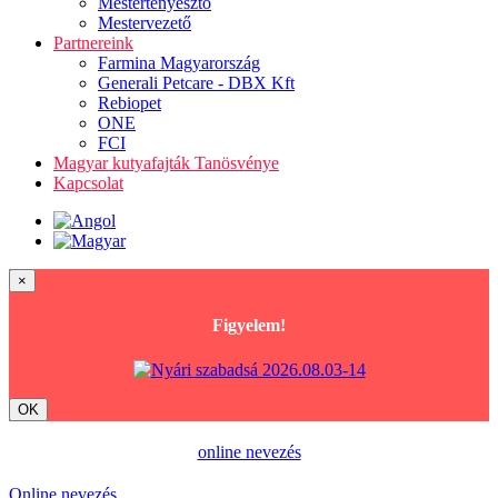
Mestertenyésztő
Mestervezető
Partnereink
Farmina Magyarország
Generali Petcare - DBX Kft
Rebiopet
ONE
FCI
Magyar kutyafajták Tanösvénye
Kapcsolat
×
Figyelem!
OK
online nevezés
Online nevezés