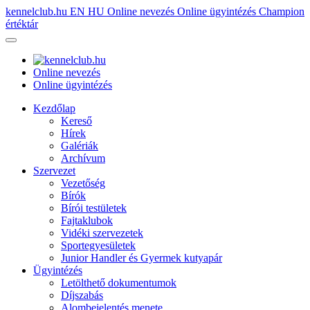
kennelclub.hu
EN
HU
Online nevezés
Online ügyintézés
Champion
értéktár
Online nevezés
Online ügyintézés
Kezdőlap
Kereső
Hírek
Galériák
Archívum
Szervezet
Vezetőség
Bírók
Bírói testületek
Fajtaklubok
Vidéki szervezetek
Sportegyesületek
Junior Handler és Gyermek kutyapár
Ügyintézés
Letölthető dokumentumok
Díjszabás
Alombejelentés menete