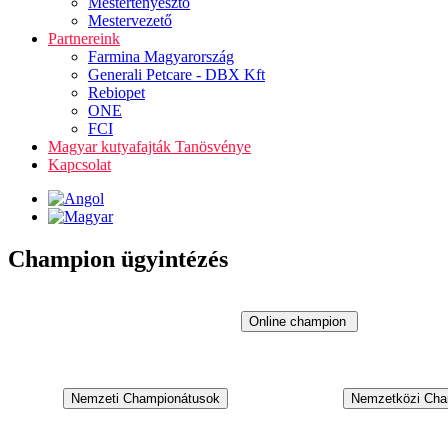
Mestertenyésztő
Mestervezető
Partnereink
Farmina Magyarország
Generali Petcare - DBX Kft
Rebiopet
ONE
FCI
Magyar kutyafajták Tanösvénye
Kapcsolat
Champion ügyintézés