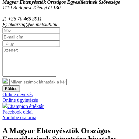
Magyar Ebtenyésztők Országos Egyesületeinek Szövetsége
1119 Budapest Tétényi út 130.
T:
+36 70 465 3911
E:
titkarsag@kennelclub.hu
Küldés
Online nevezés
Online ügyintézés
Champion értéktár
Facebook oldal
Youtube csatorna
A Magyar Ebtenyésztők Országos