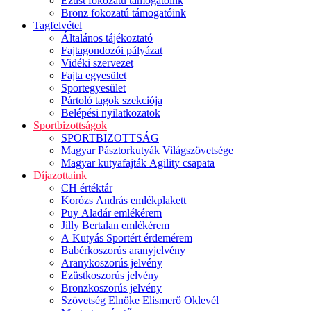
Ezüst fokozatú támogatóink
Bronz fokozatú támogatóink
Tagfelvétel
Általános tájékoztató
Fajtagondozói pályázat
Vidéki szervezet
Fajta egyesület
Sportegyesület
Pártoló tagok szekciója
Belépési nyilatkozatok
Sportbizottságok
SPORTBIZOTTSÁG
Magyar Pásztorkutyák Világszövetsége
Magyar kutyafajták Agility csapata
Díjazottaink
CH értéktár
Korózs András emlékplakett
Puy Aladár emlékérem
Jilly Bertalan emlékérem
A Kutyás Sportért érdemérem
Babérkoszorús aranyjelvény
Aranykoszorús jelvény
Ezüstkoszorús jelvény
Bronzkoszorús jelvény
Szövetség Elnöke Elismerő Oklevél