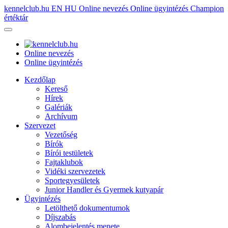
kennelclub.hu
EN
HU
Online nevezés
Online ügyintézés
Champion
értéktár
Online nevezés
Online ügyintézés
Kezdőlap
Kereső
Hírek
Galériák
Archívum
Szervezet
Vezetőség
Bírók
Bírói testületek
Fajtaklubok
Vidéki szervezetek
Sportegyesületek
Junior Handler és Gyermek kutyapár
Ügyintézés
Letölthető dokumentumok
Díjszabás
Alombejelentés menete