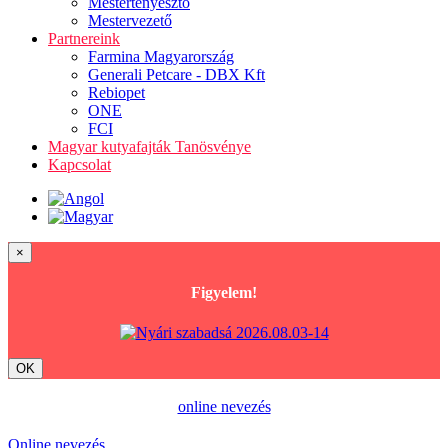
Mestertenyésztő
Mestervezető
Partnereink
Farmina Magyarország
Generali Petcare - DBX Kft
Rebiopet
ONE
FCI
Magyar kutyafajták Tanösvénye
Kapcsolat
×
Figyelem!
OK
online nevezés
Online nevezés