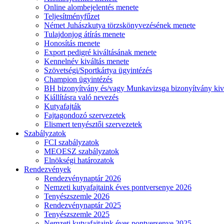
Online alombejelentés menete
Teljesítményfűzet
Német Juhászkutya törzskönyvezésének menete
Tulajdonjog átírás menete
Honosítás menete
Export pedigré kiváltásának menete
Kennelnév kiváltás menete
Szövetségi/Sportkártya ügyintézés
Champion ügyintézés
BH bizonyítvány és/vagy Munkavizsga bizonyítvány kiv
Kiállításra való nevezés
Kutyafajták
Fajtagondozó szervezetek
Elismert tenyésztői szervezetek
Szabályzatok
FCI szabályzatok
MEOESZ szabályzatok
Elnökségi határozatok
Rendezvények
Rendezvénynaptár 2026
Nemzeti kutyafajtaink éves pontversenye 2026
Tenyészszemle 2026
Rendezvénynaptár 2025
Tenyészszemle 2025
Nemzeti kutyafajtaink éves pontversenye 2025