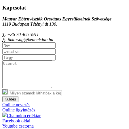
Kapcsolat
Magyar Ebtenyésztők Országos Egyesületeinek Szövetsége
1119 Budapest Tétényi út 130.
T:
+36 70 465 3911
E:
titkarsag@kennelclub.hu
Küldés
Online nevezés
Online ügyintézés
Champion értéktár
Facebook oldal
Youtube csatorna