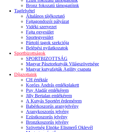
Ezüst fokozatú támogatóink
Bronz fokozatú támogatóink
Tagfelvétel
Általános tájékoztató
Fajtagondozói pályázat
Vidéki szervezet
Fajta egyesület
Sportegyesület
Pártoló tagok szekciója
Belépési nyilatkozatok
Sportbizottságok
SPORTBIZOTTSÁG
Magyar Pásztorkutyák Világszövetsége
Magyar kutyafajták Agility csapata
Díjazottaink
CH értéktár
Korózs András emlékplakett
Puy Aladár emlékérem
Jilly Bertalan emlékérem
A Kutyás Sportért érdemérem
Babérkoszorús aranyjelvény
Aranykoszorús jelvény
Ezüstkoszorús jelvény
Bronzkoszorús jelvény
Szövetség Elnöke Elismerő Oklevél