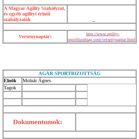
A Magyar Agility Szabályzat,
és egyéb agilityt érintő
szabályzatok
http://www.agility-
Versenynaptár:
sportbizottsag.com/versenynaptar.html
AGÁR SPORTBIZOTTSÁG
Elnök
Molnár Ágnes
Tagok
Dokumentumok: