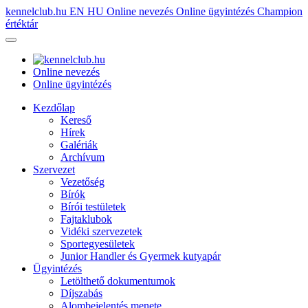
kennelclub.hu
EN
HU
Online nevezés
Online ügyintézés
Champion
értéktár
Online nevezés
Online ügyintézés
Kezdőlap
Kereső
Hírek
Galériák
Archívum
Szervezet
Vezetőség
Bírók
Bírói testületek
Fajtaklubok
Vidéki szervezetek
Sportegyesületek
Junior Handler és Gyermek kutyapár
Ügyintézés
Letölthető dokumentumok
Díjszabás
Alombejelentés menete