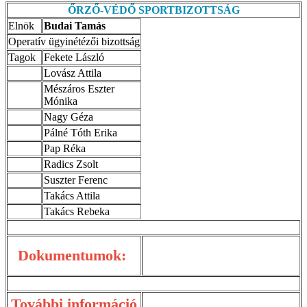
ŐRZŐ-VÉDŐ SPORTBIZOTTSÁG
Elnök
Budai Tamás
Operatív ügyinétézői bizottság
Tagok
Fekete László
Lovász Attila
Mészáros Eszter
Mónika
Nagy Géza
Pálné Tóth Erika
Pap Réka
Radics Zsolt
Suszter Ferenc
Takács Attila
Takács Rebeka
Dokumentumok:
További információ