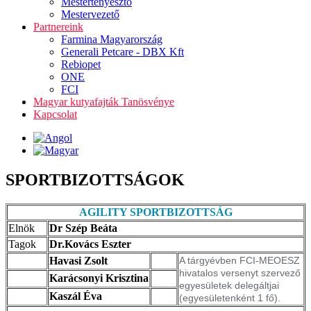
Mestertenyésztő
Mestervezető
Partnereink
Farmina Magyarország
Generali Petcare - DBX Kft
Rebiopet
ONE
FCI
Magyar kutyafajták Tanösvénye
Kapcsolat
SPORTBIZOTTSÁGOK
AGILITY SPORTBIZOTTSÁG
Elnök
Dr Szép Beáta
Tagok
Dr.Kovács Eszter
Havasi Zsolt
A tárgyévben FCI-MEOESZ
hivatalos versenyt szervező
Karácsonyi Krisztina
egyesületek delegáltjai
Kaszál Éva
(egyesületenként 1 fő).