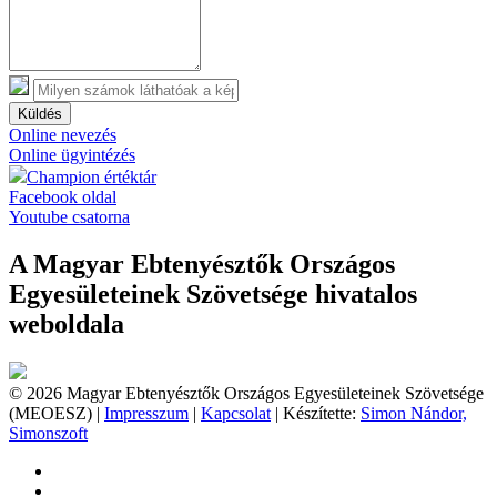
Küldés
Online nevezés
Online ügyintézés
Champion értéktár
Facebook oldal
Youtube csatorna
A Magyar Ebtenyésztők Országos
Egyesületeinek Szövetsége hivatalos
weboldala
© 2026 Magyar Ebtenyésztők Országos Egyesületeinek Szövetsége
(MEOESZ) |
Impresszum
|
Kapcsolat
| Készítette:
Simon Nándor,
Simonszoft