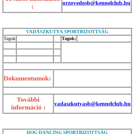
orzovedosb@kennelclub.hu
:
VADÁSZKUTYA SPORTBIZOTTSÁG
Tagok
Tagok:
Dokumentumok:
További
vadaszkutyasb@kennelclub.hu
információ :
DOG DANCING SPORTBIZOTTSÁG