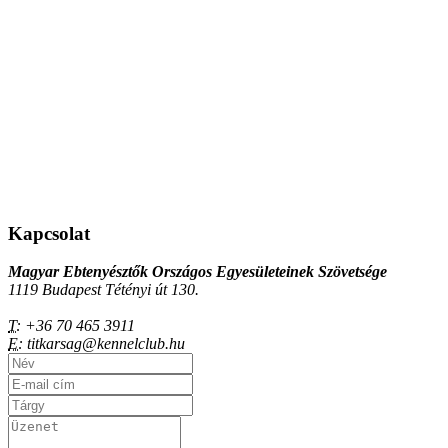
Kapcsolat
Magyar Ebtenyésztők Országos Egyesületeinek Szövetsége
1119 Budapest Tétényi út 130.
T:
+36 70 465 3911
E:
titkarsag@kennelclub.hu