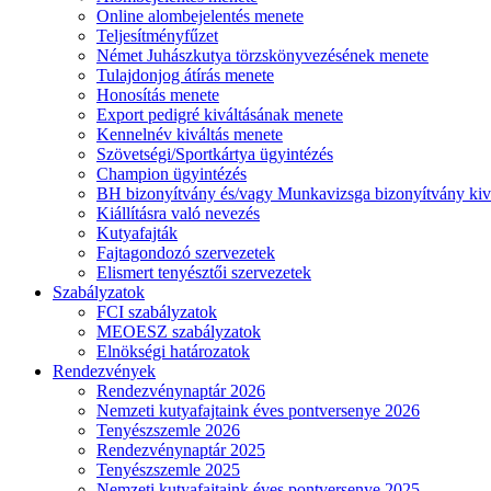
Online alombejelentés menete
Teljesítményfűzet
Német Juhászkutya törzskönyvezésének menete
Tulajdonjog átírás menete
Honosítás menete
Export pedigré kiváltásának menete
Kennelnév kiváltás menete
Szövetségi/Sportkártya ügyintézés
Champion ügyintézés
BH bizonyítvány és/vagy Munkavizsga bizonyítvány kiv
Kiállításra való nevezés
Kutyafajták
Fajtagondozó szervezetek
Elismert tenyésztői szervezetek
Szabályzatok
FCI szabályzatok
MEOESZ szabályzatok
Elnökségi határozatok
Rendezvények
Rendezvénynaptár 2026
Nemzeti kutyafajtaink éves pontversenye 2026
Tenyészszemle 2026
Rendezvénynaptár 2025
Tenyészszemle 2025
Nemzeti kutyafajtaink éves pontversenye 2025