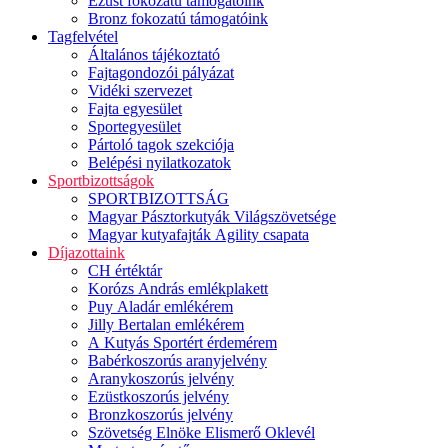
Ezüst fokozatú támogatóink
Bronz fokozatú támogatóink
Tagfelvétel
Általános tájékoztató
Fajtagondozói pályázat
Vidéki szervezet
Fajta egyesület
Sportegyesület
Pártoló tagok szekciója
Belépési nyilatkozatok
Sportbizottságok
SPORTBIZOTTSÁG
Magyar Pásztorkutyák Világszövetsége
Magyar kutyafajták Agility csapata
Díjazottaink
CH értéktár
Korózs András emlékplakett
Puy Aladár emlékérem
Jilly Bertalan emlékérem
A Kutyás Sportért érdemérem
Babérkoszorús aranyjelvény
Aranykoszorús jelvény
Ezüstkoszorús jelvény
Bronzkoszorús jelvény
Szövetség Elnöke Elismerő Oklevél