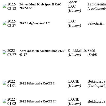
Speciál
2022-
Tápiószentm
Fényes Mudi Klub Speciál CAC
CAC
03-13
(Tápiószent
2022-03-13
(Küllem)
2022-
CAC
Salgótarján
2022 Salgótarján CAC
03-27
(Küllem)
2022-
Klubkiállítás
Sződ
Karakán Klub Klubkiállítás 2022-
03-27
(Küllem)
(Sződ)
03-27
2022-
CACIB
Békéscsaba
2022 Békéscsaba CACIB I.
04-01
(Küllem)
(Csabapark
2022-
CACIB
Békéscsaba
2022 Békéscsaba CACIB II.
04-02
(Küllem)