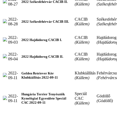
2022 Székesfehérvár CACIB II.
08-27
(Küllem)
(Székesfehér
2022-
CACIB
Székesfehér
2022 Székesfehérvár CACIB III.
08-28
(Küllem)
(Székesfehér
2022-
CACIB
Hajdúdorog
2022 Hajdúdorog CACIB I.
09-03
(Küllem)
(Hajdúdoro
2022-
CACIB
Hajdúdorog
2022 Hajdúdorog CACIB II.
09-04
(Küllem)
(Hajdúdoro
2022-
Klubkiállítás
Fehérvárcsu
Golden Retriever Kör
09-11
(Küllem)
(Fehérvárcs
Klubkiállítás 2022-09-11
Speciál
Hungária Terrier Tenyésztők
2022-
Gödöllő
CAC
Kynológiai Egyesülete Speciál
09-11
(Gödöllő)
CAC 2022-09-11
(Küllem)