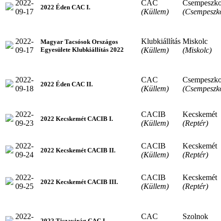
2022-
CAC
Csempeszko
2022 Éden CAC I.
09-17
(Küllem)
(Csempeszk
2022-
Klubkiállítás
Miskolc
Magyar Tacsósok Országos
09-17
(Küllem)
(Miskolc)
Egyesülete Klubkiállítás 2022
2022-
CAC
Csempeszko
2022 Éden CAC II.
09-18
(Küllem)
(Csempeszk
2022-
CACIB
Kecskemét
2022 Kecskemét CACIB I.
09-23
(Küllem)
(Reptér)
2022-
CACIB
Kecskemét
2022 Kecskemét CACIB II.
09-24
(Küllem)
(Reptér)
2022-
CACIB
Kecskemét
2022 Kecskemét CACIB III.
09-25
(Küllem)
(Reptér)
2022-
CAC
Szolnok
2022 Tiszavirág CAC I.