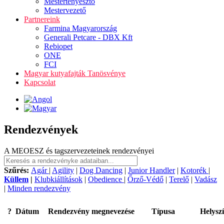
Mestertenyésztő
Mestervezető
Partnereink
Farmina Magyarország
Generali Petcare - DBX Kft
Rebiopet
ONE
FCI
Magyar kutyafajták Tanösvénye
Kapcsolat
Rendezvények
A MEOESZ és tagszervezeteinek rendezvényei
Szűrés:
Agár
|
Agility
|
Dog Dancing
|
Junior Handler
|
Kotorék
|
Küllem
|
Klubkiállítások
|
Obedience
|
Őrző-Védő
|
Terelő
|
Vadász
|
Minden rendezvény
?
Dátum
Rendezvény megnevezése
Típusa
Helysz