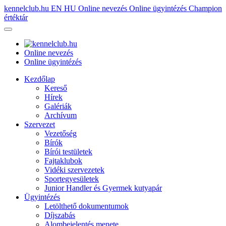
kennelclub.hu
EN
HU
Online nevezés
Online ügyintézés
Champion
értéktár
Online nevezés
Online ügyintézés
Kezdőlap
Kereső
Hírek
Galériák
Archívum
Szervezet
Vezetőség
Bírók
Bírói testületek
Fajtaklubok
Vidéki szervezetek
Sportegyesületek
Junior Handler és Gyermek kutyapár
Ügyintézés
Letölthető dokumentumok
Díjszabás
Alombejelentés menete