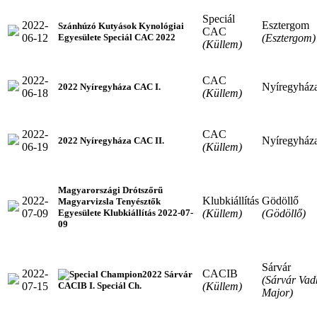
Speciál
2022-
Esztergom
Szánhúzó Kutyások Kynológiai
CAC
06-12
(Esztergom)
Egyesülete Speciál CAC 2022
(Küllem)
2022-
CAC
Nyíregyház
2022 Nyíregyháza CAC I.
06-18
(Küllem)
2022-
CAC
Nyíregyház
2022 Nyíregyháza CAC II.
06-19
(Küllem)
Magyarországi Drótszőrű
2022-
Klubkiállítás
Gödöllő
Magyarvizsla Tenyésztők
07-09
(Küllem)
(Gödöllő)
Egyesülete Klubkiállítás 2022-07-
09
Sárvár
2022-
CACIB
2022 Sárvár
(Sárvár Vad
07-15
(Küllem)
CACIB I. Speciál Ch.
Major)