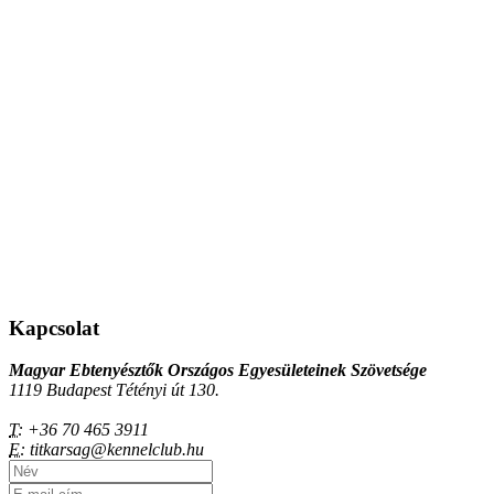
Kapcsolat
Magyar Ebtenyésztők Országos Egyesületeinek Szövetsége
1119 Budapest Tétényi út 130.
T:
+36 70 465 3911
E:
titkarsag@kennelclub.hu