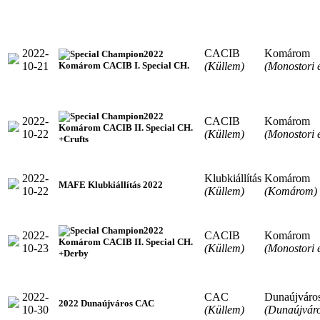
2022-
CACIB
Komárom
2022
10-21
(Küllem)
(Monostori 
Komárom CACIB I. Special CH.
2022
2022-
CACIB
Komárom
Komárom CACIB II. Special CH.
10-22
(Küllem)
(Monostori 
+Crufts
2022-
Klubkiállítás
Komárom
MAFE Klubkiállítás 2022
10-22
(Küllem)
(Komárom)
2022
2022-
CACIB
Komárom
Komárom CACIB II. Special CH.
10-23
(Küllem)
(Monostori 
+Derby
2022-
CAC
Dunaújváro
2022 Dunaújváros CAC
10-30
(Küllem)
(Dunaújváro