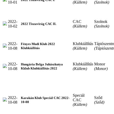
10-01
(Küllem)
(Szolnok)
2022-
CAC
Szolnok
2022 Tiszavirág CAC II.
10-02
(Küllem)
(Szolnok)
2022-
Klubkiállítás
Tápiószentm
Fényes Mudi Klub 2022
10-08
(Küllem)
(Tápiószent
Klubkiállítás
2022-
Klubkiállítás
Monor
Hungária Belga Juhászkutya
10-08
(Küllem)
(Monor)
Kklub Klubkiállítás 2022
Speciál
2022-
Sződ
Karakán Klub Speciál CAC 2022-
CAC
10-08
(Sződ)
10-08
(Küllem)