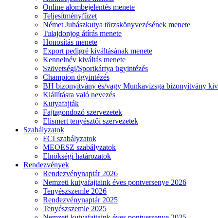
Online alombejelentés menete
Teljesítményfűzet
Német Juhászkutya törzskönyvezésének menete
Tulajdonjog átírás menete
Honosítás menete
Export pedigré kiváltásának menete
Kennelnév kiváltás menete
Szövetségi/Sportkártya ügyintézés
Champion ügyintézés
BH bizonyítvány és/vagy Munkavizsga bizonyítvány kiv
Kiállításra való nevezés
Kutyafajták
Fajtagondozó szervezetek
Elismert tenyésztői szervezetek
Szabályzatok
FCI szabályzatok
MEOESZ szabályzatok
Elnökségi határozatok
Rendezvények
Rendezvénynaptár 2026
Nemzeti kutyafajtaink éves pontversenye 2026
Tenyészszemle 2026
Rendezvénynaptár 2025
Tenyészszemle 2025
Nemzeti kutyafajtaink éves pontversenye 2025