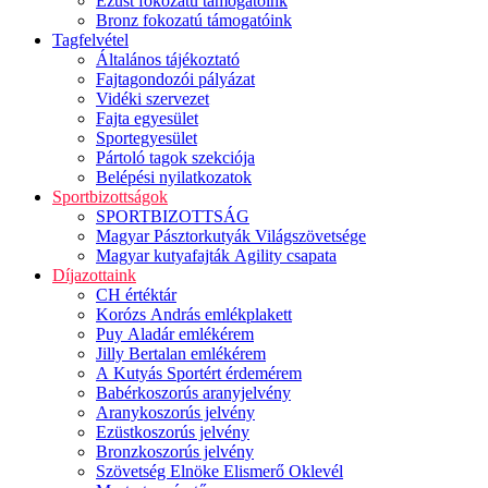
Ezüst fokozatú támogatóink
Bronz fokozatú támogatóink
Tagfelvétel
Általános tájékoztató
Fajtagondozói pályázat
Vidéki szervezet
Fajta egyesület
Sportegyesület
Pártoló tagok szekciója
Belépési nyilatkozatok
Sportbizottságok
SPORTBIZOTTSÁG
Magyar Pásztorkutyák Világszövetsége
Magyar kutyafajták Agility csapata
Díjazottaink
CH értéktár
Korózs András emlékplakett
Puy Aladár emlékérem
Jilly Bertalan emlékérem
A Kutyás Sportért érdemérem
Babérkoszorús aranyjelvény
Aranykoszorús jelvény
Ezüstkoszorús jelvény
Bronzkoszorús jelvény
Szövetség Elnöke Elismerő Oklevél