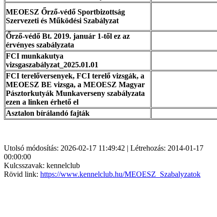
MEOESZ Őrző-védő Sportbizottság
Szervezeti és Működési Szabályzat
Őrző-védő Bt. 2019. január 1-től ez az
érvényes szabályzata
FCI munkakutya
vizsgaszabályzat_2025.01.01
FCI terelőversenyek, FCI terelő vizsgák, a
MEOESZ BE vizsga, a MEOESZ Magyar
Pásztorkutyák Munkaverseny szabályzata
ezen a linken érhető el
Asztalon bírálandó fajták
Utolsó módosítás: 2026-02-17 11:49:42 | Létrehozás: 2014-01-17
00:00:00
Kulcsszavak: kennelclub
Rövid link:
https://www.kennelclub.hu/MEOESZ_Szabalyzatok