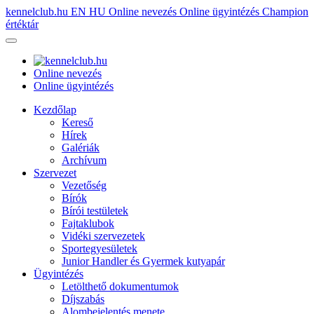
kennelclub.hu
EN
HU
Online nevezés
Online ügyintézés
Champion
értéktár
Online nevezés
Online ügyintézés
Kezdőlap
Kereső
Hírek
Galériák
Archívum
Szervezet
Vezetőség
Bírók
Bírói testületek
Fajtaklubok
Vidéki szervezetek
Sportegyesületek
Junior Handler és Gyermek kutyapár
Ügyintézés
Letölthető dokumentumok
Díjszabás
Alombejelentés menete