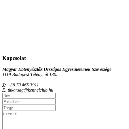
Kapcsolat
Magyar Ebtenyésztők Országos Egyesületeinek Szövetsége
1119 Budapest Tétényi út 130.
T:
+36 70 465 3911
E:
titkarsag@kennelclub.hu