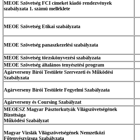
MEOE Szövetség FCI címeket kiadó rendezvények
szabályzata 1. számú melléklete
MEOE Szövetség Etikai szabályzata
MEOE Szövetség panaszkezelési szabályzata
MEOE Szövetség törzskönyvezési szabályzata
MEOE Szövetség általános tenyésztési program
Agárverseny Bírói Testülete Szervezeti és Működési
Szabályzata
Agárverseny Bírói Testülete Fegyelmi Szabályzata
Agárverseny és Coursing Szabályzat
MEOESZ Magyar Pásztorkutyák Világszövetségének
Bizottsága
Működési Szabályzat
Magyar Vizslák Világszövetségének Nemzetközi
Főtenyészvizsga Szabályzata