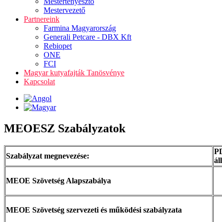
Mestertenyésztő
Mestervezető
Partnereink
Farmina Magyarország
Generali Petcare - DBX Kft
Rebiopet
ONE
FCI
Magyar kutyafajták Tanösvénye
Kapcsolat
MEOESZ Szabályzatok
P
Szabályzat megnevezése:
ál
MEOE Szövetség Alapszabálya
MEOE Szövetség szervezeti és működési szabályzata