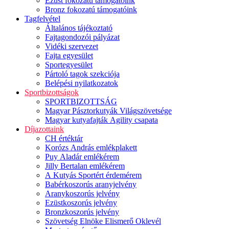
Ezüst fokozatú támogatóink
Bronz fokozatú támogatóink
Tagfelvétel
Általános tájékoztató
Fajtagondozói pályázat
Vidéki szervezet
Fajta egyesület
Sportegyesület
Pártoló tagok szekciója
Belépési nyilatkozatok
Sportbizottságok
SPORTBIZOTTSÁG
Magyar Pásztorkutyák Világszövetsége
Magyar kutyafajták Agility csapata
Díjazottaink
CH értéktár
Korózs András emlékplakett
Puy Aladár emlékérem
Jilly Bertalan emlékérem
A Kutyás Sportért érdemérem
Babérkoszorús aranyjelvény
Aranykoszorús jelvény
Ezüstkoszorús jelvény
Bronzkoszorús jelvény
Szövetség Elnöke Elismerő Oklevél