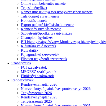
Online alombejelentés menete
Teljesítményfűzet
Német Juhászkutya törzskönyvezésének menete
Tulajdonjog átírás menete
Honosítás menete
Export pedigré kiváltásának menete
Kennelnév kiváltás menete
Szövetségi/Sportkártya ügyintézés
Champion ügyintézés
BH bizonyítvány és/vagy Munkavizsga bizonyítvány kiv
Kiállításra való nevezés
Kutyafajták
Fajtagondozó szervezetek
Elismert tenyésztői szervezetek
Szabályzatok
FCI szabályzatok
MEOESZ szabályzatok
Elnökségi határozatok
Rendezvények
Rendezvénynaptár 2026
Nemzeti kutyafajtaink éves pontversenye 2026
Tenyészszemle 2026
Rendezvénynaptár 2025
Tenyészszemle 2025
Nemzeti kutyafajtaink éves pontversenye 2025