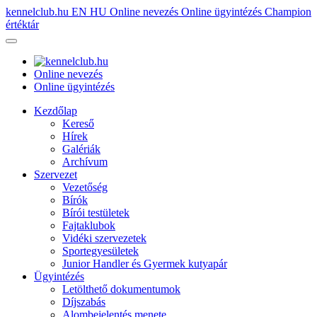
kennelclub.hu
EN
HU
Online nevezés
Online ügyintézés
Champion
értéktár
Online nevezés
Online ügyintézés
Kezdőlap
Kereső
Hírek
Galériák
Archívum
Szervezet
Vezetőség
Bírók
Bírói testületek
Fajtaklubok
Vidéki szervezetek
Sportegyesületek
Junior Handler és Gyermek kutyapár
Ügyintézés
Letölthető dokumentumok
Díjszabás
Alombejelentés menete