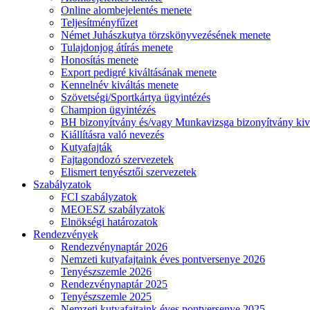
Online alombejelentés menete
Teljesítményfűzet
Német Juhászkutya törzskönyvezésének menete
Tulajdonjog átírás menete
Honosítás menete
Export pedigré kiváltásának menete
Kennelnév kiváltás menete
Szövetségi/Sportkártya ügyintézés
Champion ügyintézés
BH bizonyítvány és/vagy Munkavizsga bizonyítvány kiv
Kiállításra való nevezés
Kutyafajták
Fajtagondozó szervezetek
Elismert tenyésztői szervezetek
Szabályzatok
FCI szabályzatok
MEOESZ szabályzatok
Elnökségi határozatok
Rendezvények
Rendezvénynaptár 2026
Nemzeti kutyafajtaink éves pontversenye 2026
Tenyészszemle 2026
Rendezvénynaptár 2025
Tenyészszemle 2025
Nemzeti kutyafajtaink éves pontversenye 2025