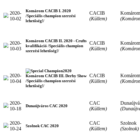
Komárom CACIB I. 2020
2020-
CACIB
Komáro
/Speciális champion szerzési
10-02
(Küllem)
(Komáro
lehetőség!/
Komárom CACIB II. 2020 - Crufts
2020-
CACIB
Komáro
kvalifikáció /Speciális champion
10-03
(Küllem)
(Komáro
szerzési lehetőség!/
2020
2020-
CACIB
Komáro
Komárom CACIB III. Derby Show
10-04
(Küllem)
(Komáro
/Speciális champion szerzési
lehetőség!/
2020-
CAC
Dunaújvá
Dunaújváros CAC 2020
10-18
(Küllem)
(Dunaújv
2020-
CAC
Szolnok
Szolnok CAC 2020
10-24
(Küllem)
(Szolnok)