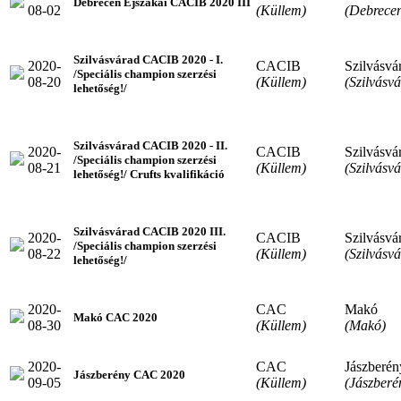
Debrecen Éjszakai CACIB 2020 III
08-02
(Küllem)
(Debrece
Szilvásvárad CACIB 2020 - I.
2020-
CACIB
Szilvásvá
/Speciális champion szerzési
08-20
(Küllem)
(Szilvásv
lehetőség!/
Szilvásvárad CACIB 2020 - II.
2020-
CACIB
Szilvásvá
/Speciális champion szerzési
08-21
(Küllem)
(Szilvásv
lehetőség!/ Crufts kvalifikáció
Szilvásvárad CACIB 2020 III.
2020-
CACIB
Szilvásvá
/Speciális champion szerzési
08-22
(Küllem)
(Szilvásv
lehetőség!/
2020-
CAC
Makó
Makó CAC 2020
08-30
(Küllem)
(Makó)
2020-
CAC
Jászberén
Jászberény CAC 2020
09-05
(Küllem)
(Jászberé