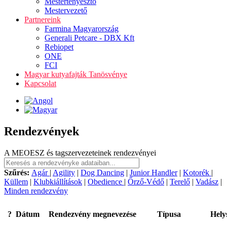
Mestertenyésztő
Mestervezető
Partnereink
Farmina Magyarország
Generali Petcare - DBX Kft
Rebiopet
ONE
FCI
Magyar kutyafajták Tanösvénye
Kapcsolat
Rendezvények
A MEOESZ és tagszervezeteinek rendezvényei
Szűrés:
Agár
|
Agility
|
Dog Dancing
|
Junior Handler
|
Kotorék
|
Küllem
|
Klubkiállítások
|
Obedience
|
Őrző-Védő
|
Terelő
|
Vadász
|
Minden rendezvény
?
Dátum
Rendezvény megnevezése
Típusa
Hely