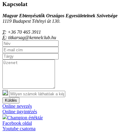
Kapcsolat
Magyar Ebtenyésztők Országos Egyesületeinek Szövetsége
1119 Budapest Tétényi út 130.
T:
+36 70 465 3911
E:
titkarsag@kennelclub.hu
Küldés
Online nevezés
Online ügyintézés
Champion értéktár
Facebook oldal
Youtube csatorna