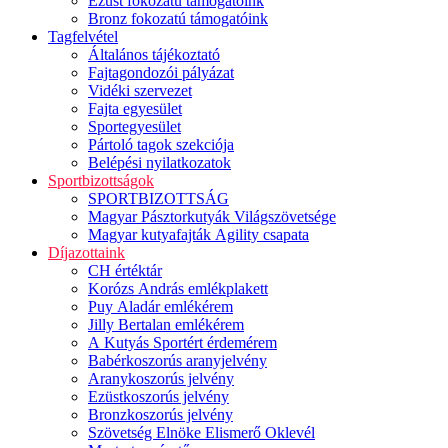
Ezüst fokozatú támogatóink
Bronz fokozatú támogatóink
Tagfelvétel
Általános tájékoztató
Fajtagondozói pályázat
Vidéki szervezet
Fajta egyesület
Sportegyesület
Pártoló tagok szekciója
Belépési nyilatkozatok
Sportbizottságok
SPORTBIZOTTSÁG
Magyar Pásztorkutyák Világszövetsége
Magyar kutyafajták Agility csapata
Díjazottaink
CH értéktár
Korózs András emlékplakett
Puy Aladár emlékérem
Jilly Bertalan emlékérem
A Kutyás Sportért érdemérem
Babérkoszorús aranyjelvény
Aranykoszorús jelvény
Ezüstkoszorús jelvény
Bronzkoszorús jelvény
Szövetség Elnöke Elismerő Oklevél