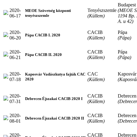
Budapest
2020-
Tenyészszemle
(MEOE Sz
MEOE Szövetség központi
06-17
(Küllem)
1194 Bp. 
tenyészszemle
A. u 42)
2020-
CACIB
Pápa
Pápa CACIB I. 2020
06-20
(Küllem)
(Pápa)
2020-
CACIB
Pápa
Pápa CACIB II. 2020
06-21
(Küllem)
(Pápa)
2020-
CAC
Kaposvár
Kaposvár Vadászkutya fajták CAC
07-18
(Küllem)
(Kaposvá
2020
2020-
CACIB
Debrecen
Debrecen Éjszakai CACIB 2020 I
07-31
(Küllem)
(Debrece
2020-
CACIB
Debrecen
Debrecen Éjszakai CACIB 2020 II
08-01
(Küllem)
(Debrece
2020-
CACIB
Debrecen