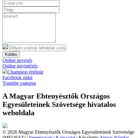
Küldés
Online nevezés
Online ügyintézés
Champion értéktár
Facebook oldal
Youtube csatorna
A Magyar Ebtenyésztők Országos
Egyesületeinek Szövetsége hivatalos
weboldala
© 2026 Magyar Ebtenyésztők Országos Egyesületeinek Szövetsége
(MEOESZ) |
Impresszum
|
Kapcsolat
| Készítette:
Simon Nándor,