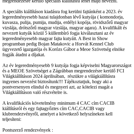
megrendezésre kerülő speciális kiállításra lehet majd nevezni.
A speciális kiállításon kiadásra fog kerülni fajtánként a 2023. év
legeredményesebb hazai tulajdonban lévő kutyája ( komondorja,
kuvasza, pulija, pumija, mudija, erdélyi kopója, rövidszőrű magyar
vizslája, drótszőrű magyar vizslája, magyar agara). A kvalifikált és
nevezett kutyák közül 5 küllembíró fogja kiválasztani az év
legeredményesebb magyar fajta kutyáit. A Best in Show
programban pedig Bojan Matakovic a Horvát Kennel Club
ügyvezető igazgatója és Korózs Gábor a Meoe Szövetség elnöke
fogják átadni a díjakat.
Az év legeredményesebb 9 kutyája fogja képviselni Magyarországot
és a MEOE Szövetséget a Zágrábban megrendezésre kerülő FCI
Világkiállításon 2024 áprilisában, részükre a világkiállításra
ingyenes nevezést biztosítunk!!! Tájékoztatjuk, hogy aki a
pontversenyen elindul és megnyeri azt, az kötelezi magát a
Világkiállításon való részvételre is.
A kvalifikációs követelmény minimum 4 CAC cím CACIB
kiállításról és egy fajtagyőztes cím CAC,CACIB vagy
klubrendezvényről, amelyet a következő helyszíneken kell
teljesíteni:
Pontszerző rendezvények :