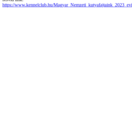
https://www.kennelclub.hu/Magyar_Nemzeti_kutyafajtaink_2023_ev