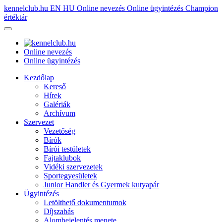
kennelclub.hu
EN
HU
Online nevezés
Online ügyintézés
Champion
értéktár
Online nevezés
Online ügyintézés
Kezdőlap
Kereső
Hírek
Galériák
Archívum
Szervezet
Vezetőség
Bírók
Bírói testületek
Fajtaklubok
Vidéki szervezetek
Sportegyesületek
Junior Handler és Gyermek kutyapár
Ügyintézés
Letölthető dokumentumok
Díjszabás
Alombejelentés menete