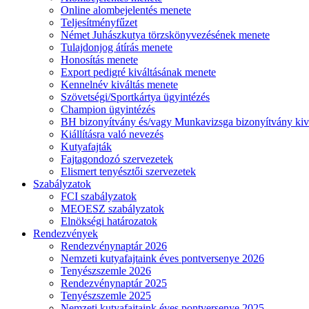
Online alombejelentés menete
Teljesítményfűzet
Német Juhászkutya törzskönyvezésének menete
Tulajdonjog átírás menete
Honosítás menete
Export pedigré kiváltásának menete
Kennelnév kiváltás menete
Szövetségi/Sportkártya ügyintézés
Champion ügyintézés
BH bizonyítvány és/vagy Munkavizsga bizonyítvány kiv
Kiállításra való nevezés
Kutyafajták
Fajtagondozó szervezetek
Elismert tenyésztői szervezetek
Szabályzatok
FCI szabályzatok
MEOESZ szabályzatok
Elnökségi határozatok
Rendezvények
Rendezvénynaptár 2026
Nemzeti kutyafajtaink éves pontversenye 2026
Tenyészszemle 2026
Rendezvénynaptár 2025
Tenyészszemle 2025
Nemzeti kutyafajtaink éves pontversenye 2025