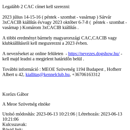
Legalább 2 CAC címet kell szerezni:
2023 július 14-15-16 ( péntek - szombat - vasárnap ) Sárvár
3xCACIB kiállítás és/vagy 2023 október 6-7-8 ( péntek - szombat -
vasárnap ) Komárom 3xCACIB kiállítás .
A többi eredményt bármely magyarországi CAC,CACIB vagy
klubkiállításról kell megszerezni a 2023 évben.
A nevezéseket az online felületen -
https://nevezes.dogshow.hu/
-
kell majd leadni a megjelent határidőn belül .
További információ : MEOE Szövetség 1194 Budapest , Hofherr
Albert u 42,
kiallitas@kennelclub.hu
, +36706163312
Korózs Gábor
A Meoe Szövetség elnöke
Utolsó módosítás: 2023-06-13 10:21:06 | Létrehozás: 2023-06-13
10:21:06
Kulcsszavak:
Rövid link: