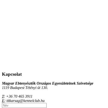
Kapcsolat
Magyar Ebtenyésztők Országos Egyesületeinek Szövetsége
1119 Budapest Tétényi út 130.
T:
+36 70 465 3911
E:
titkarsag@kennelclub.hu