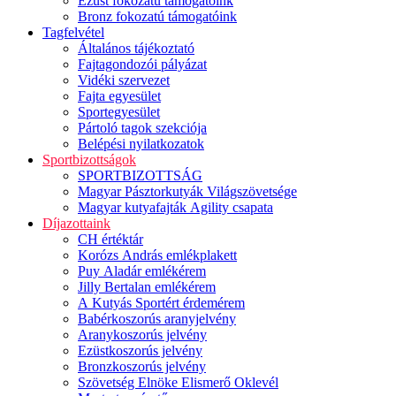
Ezüst fokozatú támogatóink
Bronz fokozatú támogatóink
Tagfelvétel
Általános tájékoztató
Fajtagondozói pályázat
Vidéki szervezet
Fajta egyesület
Sportegyesület
Pártoló tagok szekciója
Belépési nyilatkozatok
Sportbizottságok
SPORTBIZOTTSÁG
Magyar Pásztorkutyák Világszövetsége
Magyar kutyafajták Agility csapata
Díjazottaink
CH értéktár
Korózs András emlékplakett
Puy Aladár emlékérem
Jilly Bertalan emlékérem
A Kutyás Sportért érdemérem
Babérkoszorús aranyjelvény
Aranykoszorús jelvény
Ezüstkoszorús jelvény
Bronzkoszorús jelvény
Szövetség Elnöke Elismerő Oklevél