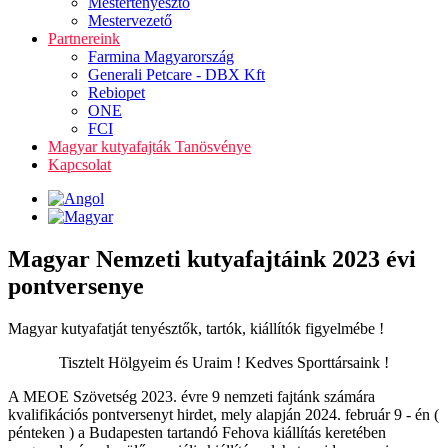
Mestertenyésztő
Mestervezető
Partnereink
Farmina Magyarország
Generali Petcare - DBX Kft
Rebiopet
ONE
FCI
Magyar kutyafajták Tanösvénye
Kapcsolat
Magyar Nemzeti kutyafajtáink 2023 évi
pontversenye
Magyar kutyafatját tenyésztők, tartók, kiállítók figyelmébe !
Tisztelt Hölgyeim és Uraim ! Kedves Sporttársaink !
A MEOE Szövetség 2023. évre 9 nemzeti fajtánk számára
kvalifikációs pontversenyt hirdet, mely alapján 2024. február 9 - én (
pénteken ) a Budapesten tartandó Fehova kiállítás keretében