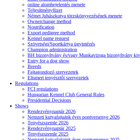
online alombejelentés menete
Teljesítményfüzet
Német Juhászkutya törzskönyvezésének menete
Ownerchange method
Nostrification
Export pedigree method
Kennel name request
Szövetségi/Sportkártya ügyintézés
Champion administration
BH bizonyítvány és/vagy Munkavizsga bizonyítvány kiv
Entry for a dog show
Breeds
Fajtagondozó szervezetek
Elismert tenyésztői szervezetek
Regulations
FCI regulations
Hungarian Kennel Club General Rules
Presidential Decisions
Shows
Rendezvénynaptár 2026
Nemzeti kutyafajtaink éves pontversenye 2026
Tenyészszemle 2026
Rendezvénynaptár 2025
Tenyészszemle 2025
Nemzeti kutyafajtaink éves pontversenye 2025