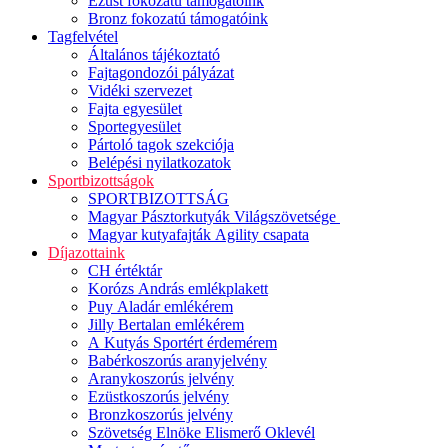
Ezüst fokozatú támogatóink
Bronz fokozatú támogatóink
Tagfelvétel
Általános tájékoztató
Fajtagondozói pályázat
Vidéki szervezet
Fajta egyesület
Sportegyesület
Pártoló tagok szekciója
Belépési nyilatkozatok
Sportbizottságok
SPORTBIZOTTSÁG
Magyar Pásztorkutyák Világszövetsége
Magyar kutyafajták Agility csapata
Díjazottaink
CH értéktár
Korózs András emlékplakett
Puy Aladár emlékérem
Jilly Bertalan emlékérem
A Kutyás Sportért érdemérem
Babérkoszorús aranyjelvény
Aranykoszorús jelvény
Ezüstkoszorús jelvény
Bronzkoszorús jelvény
Szövetség Elnöke Elismerő Oklevél