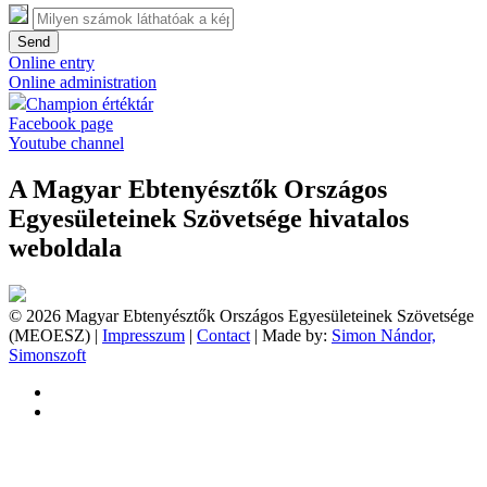
Send
Online entry
Online administration
Champion értéktár
Facebook page
Youtube channel
A Magyar Ebtenyésztők Országos
Egyesületeinek Szövetsége hivatalos
weboldala
© 2026 Magyar Ebtenyésztők Országos Egyesületeinek Szövetsége
(MEOESZ) |
Impresszum
|
Contact
| Made by:
Simon Nándor,
Simonszoft