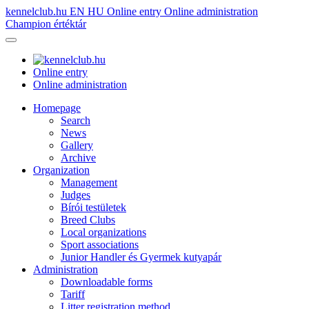
kennelclub.hu
EN
HU
Online entry
Online administration
Champion értéktár
Online entry
Online administration
Homepage
Search
News
Gallery
Archive
Organization
Management
Judges
Bírói testületek
Breed Clubs
Local organizations
Sport associations
Junior Handler és Gyermek kutyapár
Administration
Downloadable forms
Tariff
Litter registration method