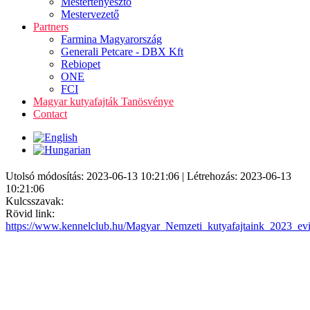
Mestertenyésztő
Mestervezető
Partners
Farmina Magyarország
Generali Petcare - DBX Kft
Rebiopet
ONE
FCI
Magyar kutyafajták Tanösvénye
Contact
Utolsó módosítás: 2023-06-13 10:21:06 | Létrehozás: 2023-06-13
10:21:06
Kulcsszavak:
Rövid link:
https://www.kennelclub.hu/Magyar_Nemzeti_kutyafajtaink_2023_ev