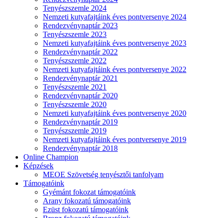
Tenyészszemle 2024
Nemzeti kutyafajtáink éves pontversenye 2024
Rendezvénynaptár 2023
Tenyészszemle 2023
Nemzeti kutyafajtáink éves pontversenye 2023
Rendezvénynaptár 2022
Tenyészszemle 2022
Nemzeti kutyafajtáink éves pontversenye 2022
Rendezvénynaptár 2021
Tenyészszemle 2021
Rendezvénynaptár 2020
Tenyészszemle 2020
Nemzeti kutyafajtáink éves pontversenye 2020
Rendezvénynaptár 2019
Tenyészszemle 2019
Nemzeti kutyafajtáink éves pontversenye 2019
Rendezvénynaptár 2018
Online Champion
Képzések
MEOE Szövetség tenyésztői tanfolyam
Támogatóink
Gyémánt fokozat támogatóink
Arany fokozatú támogatóink
Ezüst fokozatú támogatóink