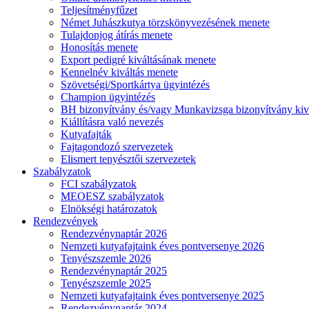
Teljesítményfűzet
Német Juhászkutya törzskönyvezésének menete
Tulajdonjog átírás menete
Honosítás menete
Export pedigré kiváltásának menete
Kennelnév kiváltás menete
Szövetségi/Sportkártya ügyintézés
Champion ügyintézés
BH bizonyítvány és/vagy Munkavizsga bizonyítvány kiv
Kiállításra való nevezés
Kutyafajták
Fajtagondozó szervezetek
Elismert tenyésztői szervezetek
Szabályzatok
FCI szabályzatok
MEOESZ szabályzatok
Elnökségi határozatok
Rendezvények
Rendezvénynaptár 2026
Nemzeti kutyafajtaink éves pontversenye 2026
Tenyészszemle 2026
Rendezvénynaptár 2025
Tenyészszemle 2025
Nemzeti kutyafajtaink éves pontversenye 2025
Rendezvénynaptár 2024