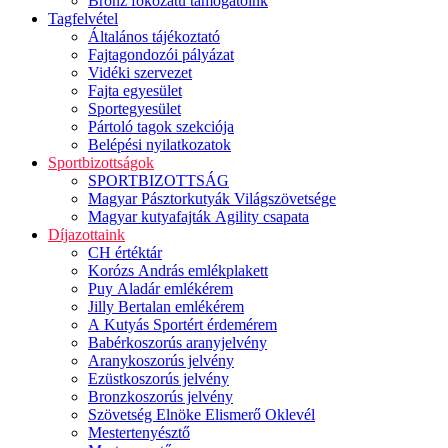
Bronz fokozatú támogatóink
Tagfelvétel
Általános tájékoztató
Fajtagondozói pályázat
Vidéki szervezet
Fajta egyesület
Sportegyesület
Pártoló tagok szekciója
Belépési nyilatkozatok
Sportbizottságok
SPORTBIZOTTSÁG
Magyar Pásztorkutyák Világszövetsége
Magyar kutyafajták Agility csapata
Díjazottaink
CH értéktár
Korózs András emlékplakett
Puy Aladár emlékérem
Jilly Bertalan emlékérem
A Kutyás Sportért érdemérem
Babérkoszorús aranyjelvény
Aranykoszorús jelvény
Ezüstkoszorús jelvény
Bronzkoszorús jelvény
Szövetség Elnöke Elismerő Oklevél
Mestertenyésztő