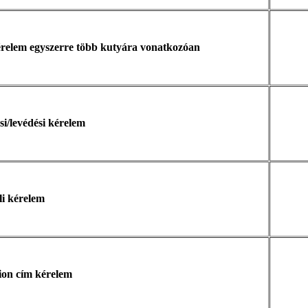
érelem egyszerre több kutyára vonatkozóan
si/levédési kérelem
li kérelem
on cím kérelem