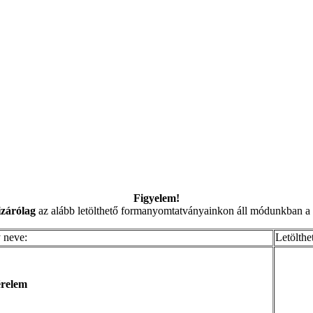
Figyelem!
izárólag
az alább letölthető formanyomtatványainkon áll módunkban a 
 neve:
Letölthe
érelem