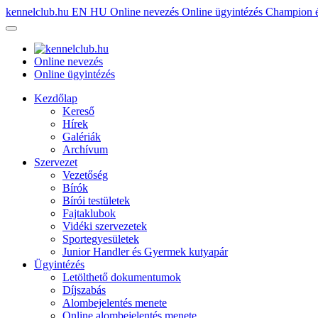
kennelclub.hu
EN
HU
Online nevezés
Online ügyintézés
Champion é
Online nevezés
Online ügyintézés
Kezdőlap
Kereső
Hírek
Galériák
Archívum
Szervezet
Vezetőség
Bírók
Bírói testületek
Fajtaklubok
Vidéki szervezetek
Sportegyesületek
Junior Handler és Gyermek kutyapár
Ügyintézés
Letölthető dokumentumok
Díjszabás
Alombejelentés menete
Online alombejelentés menete