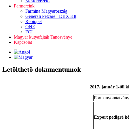
Mestervezető
Partnereink
Farmina Magyarország
Generali Petcare - DBX Kft
Rebiopet
ONE
FCI
Magyar kutyafajták Tanösvénye
Kapcsolat
Letölthető dokumentumok
2017. január 1-től k
Formanyomtatvány
Export pedigré k