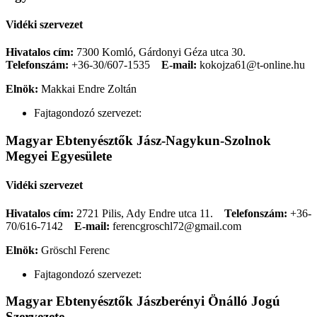
Vidéki szervezet
Hivatalos cím:
7300 Komló, Gárdonyi Géza utca 30.
Telefonszám:
+36-30/607-1535
E-mail:
kokojza61@t-online.hu
Elnök:
Makkai Endre Zoltán
Fajtagondozó szervezet:
Magyar Ebtenyésztők Jász-Nagykun-Szolnok
Megyei Egyesülete
Vidéki szervezet
Hivatalos cím:
2721 Pilis, Ady Endre utca 11.
Telefonszám:
+36-
70/616-7142
E-mail:
ferencgroschl72@gmail.com
Elnök:
Gröschl Ferenc
Fajtagondozó szervezet:
Magyar Ebtenyésztők Jászberényi Önálló Jogú
Szervezete