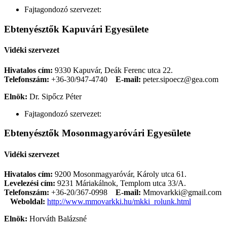
Fajtagondozó szervezet:
Ebtenyésztők Kapuvári Egyesülete
Vidéki szervezet
Hivatalos cím:
9330 Kapuvár, Deák Ferenc utca 22.
Telefonszám:
+36-30/947-4740
E-mail:
peter.sipoecz@gea.com
Elnök:
Dr. Sipőcz Péter
Fajtagondozó szervezet:
Ebtenyésztők Mosonmagyaróvári Egyesülete
Vidéki szervezet
Hivatalos cím:
9200 Mosonmagyaróvár, Károly utca 61.
Levelezési cím:
9231 Máriakálnok, Templom utca 33/A.
Telefonszám:
+36-20/367-0998
E-mail:
Mmovarkki@gmail.com
Weboldal:
http://www.mmovarkki.hu/mkki_rolunk.html
Elnök:
Horváth Balázsné