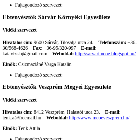
Fajtagondozó szervezet:
Ebtenyésztők Sárvár Környéki Egyesülete
Vidéki szervezet
Hivatalos cím:
9600 Sárvár, Tilosalja utca 24.
Telefonszám:
+36-
30/568-4626
Fax:
+36-95/320-997
E-mail:
katavizsla@gmail.com
Weboldal:
http://sarvarimeoe.blogspot.hu/
Elnök:
Csizmaziáné Varga Katalin
Fajtagondozó szervezet:
Ebtenyésztők Veszprém Megyei Egyesülete
Vidéki szervezet
Hivatalos cím:
8412 Veszprém, Halastói utca 23.
E-mail:
tenk.a@freemail.hu
Weboldal:
http://www.meoeveszprem.hu/
Elnök:
Tenk Attila
Fajtagondozó szervezet: