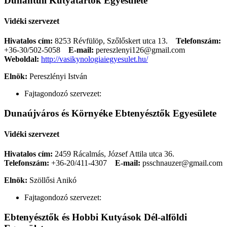
Dunántúli Kutyatartók Egyesülete
Vidéki szervezet
Hivatalos cím:
8253 Révfülöp, Szőlőskert utca 13.
Telefonszám:
+36-30/502-5058
E-mail:
pereszlenyi126@gmail.com
Weboldal:
http://vasikynologiaiegyesulet.hu/
Elnök:
Pereszlényi István
Fajtagondozó szervezet:
Dunaújváros és Környéke Ebtenyésztők Egyesülete
Vidéki szervezet
Hivatalos cím:
2459 Rácalmás, József Attila utca 36.
Telefonszám:
+36-20/411-4307
E-mail:
psschnauzer@gmail.com
Elnök:
Szöllősi Anikó
Fajtagondozó szervezet:
Ebtenyésztők és Hobbi Kutyások Dél-alföldi