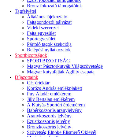
Ezüst fokozatú támogatóink
Bronz fokozatú támogatóink
Tagfelvétel
Általános tájékoztató
Fajtagondozói pályázat
Vidéki szervezet
Fajta egyesület
Sportegyesület
Pártoló tagok szekciója
Belépési nyilatkozatok
Sportbizottságok
SPORTBIZOTTSÁG
Magyar Pásztorkutyák Világszövetsége
Magyar kutyafajták Agility csapata
Díjazottaink
CH értéktár
Korózs András emlékplakett
Puy Aladár emlékérem
Jilly Bertalan emlékérem
A Kutyás Sportért érdemérem
Babérkoszorús aranyjelvény
Aranykoszorús jelvény
Ezüstkoszorús jelvény
Bronzkoszorús jelvény
Szövetség Elnöke Elismerő Oklevél