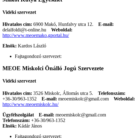
Vidéki szervezet
Hivatalos cím:
6900 Makó, Hunfalvy utca 12.
E-mail:
delalfoldi@t-online.hu
Weboldal:
http://www.meoemako.gportal.hu/
Elnök:
Kardos László
Fajtagondozó szervezet:
MEOE Miskolci Önálló Jogú Szervezete
Vidéki szervezet
Hivatalos cím:
3526 Miskolc, Állomás utca 5.
Telefonszám:
+36-30/963-1352
E-mail:
meoemiskolc@gmail.com
Weboldal:
http://www.meoemiskolc.hu/
Ügyfélszolgálat
E-mail:
meoemiskolc@gmail.com
Telefonszám:
+36-30/963-1352
Elnök:
Kádár János
Fajtagondozó szervezet: