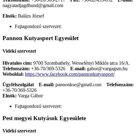
nagyatadjagdhund@gmail.com
Elnök:
Balázs József
Fajtagondozó szervezet:
Pannon Kutyasport Egyesület
Vidéki szervezet
Hivatalos cím:
9700 Szombathely, Wesselényi Miklós utca 16/A.
Telefonszám:
+36-70/369-5326
E-mail:
gabor@vargagsm.hu
Weboldal:
https://www.facebook.com/pannonkutyasport/
Ügyfélszolgálat
E-mail:
pannonkse@gmail.com
Telefonszám:
+36-70/369-5326
Elnök:
Varga Gábor
Fajtagondozó szervezet:
Pest megyei Kutyások Egyesülete
Vidéki szervezet