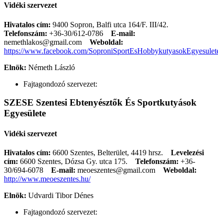
Vidéki szervezet
Hivatalos cím:
9400 Sopron, Balfi utca 164/F. III/42.
Telefonszám:
+36-30/612-0786
E-mail:
nemethlakos@gmail.com
Weboldal:
https://www.facebook.com/SoproniSportEsHobbykutyasokEgyesulet
Elnök:
Németh László
Fajtagondozó szervezet:
SZESE Szentesi Ebtenyésztők És Sportkutyások
Egyesülete
Vidéki szervezet
Hivatalos cím:
6600 Szentes, Belterület, 4419 hrsz.
Levelezési
cím:
6600 Szentes, Dózsa Gy. utca 175.
Telefonszám:
+36-
30/694-6078
E-mail:
meoeszentes@gmail.com
Weboldal:
http://www.meoeszentes.hu/
Elnök:
Udvardi Tibor Dénes
Fajtagondozó szervezet: