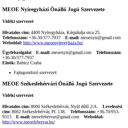
MEOE Nyíregyházi Önálló Jogú Szervezete
Vidéki szervezet
Hivatalos cím:
4400 Nyíregyháza, Kárpátalja utca 25.
Telefonszám:
+36-30/377-7937
E-mail:
meoenyir@gmail.com
Weboldal:
http://www.meoenyiregyhaza.hu/
Ügyfélszolgálat
E-mail:
meoenyir@gmail.com
Telefonszám:
+36-30/377-7937
Elnök:
Babicz Csaba
Fajtagondozó szervezet:
MEOE Székesfehérvári Önálló Jogú Szervezete
Vidéki szervezet
Hivatalos cím:
8000 Székesfehérvár, Nyúl dűlő 2/A.
Levelezési
cím:
8002 Székesfehérvár, Pf. 138.
Telefonszám:
+36-70/953-
9315
E-mail:
meoefehervar@gmail.com
Weboldal:
http://www.meoefehervar.hu/