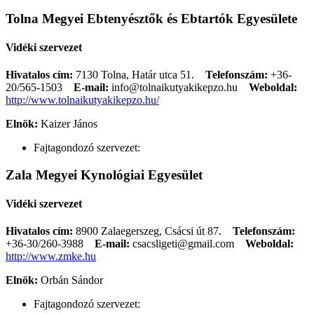
Tolna Megyei Ebtenyésztők és Ebtartók Egyesülete
Vidéki szervezet
Hivatalos cím:
7130 Tolna, Határ utca 51.
Telefonszám:
+36-
20/565-1503
E-mail:
info@tolnaikutyakikepzo.hu
Weboldal:
http://www.tolnaikutyakikepzo.hu/
Elnök:
Kaizer János
Fajtagondozó szervezet:
Zala Megyei Kynológiai Egyesület
Vidéki szervezet
Hivatalos cím:
8900 Zalaegerszeg, Csácsi út 87.
Telefonszám:
+36-30/260-3988
E-mail:
csacsligeti@gmail.com
Weboldal:
http://www.zmke.hu
Elnök:
Orbán Sándor
Fajtagondozó szervezet: