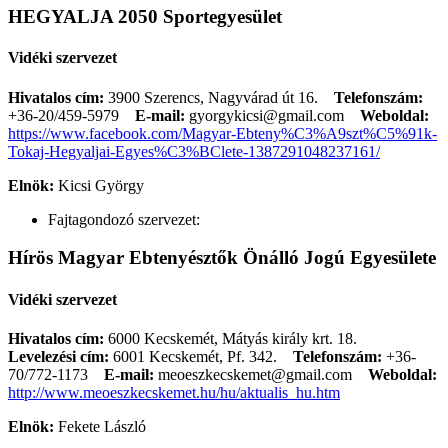
HEGYALJA 2050 Sportegyesület
Vidéki szervezet
Hivatalos cím:
3900 Szerencs, Nagyvárad út 16.
Telefonszám:
+36-20/459-5979
E-mail:
gyorgykicsi@gmail.com
Weboldal:
https://www.facebook.com/Magyar-Ebteny%C3%A9szt%C5%91k-
Tokaj-Hegyaljai-Egyes%C3%BClete-1387291048237161/
Elnök:
Kicsi György
Fajtagondozó szervezet:
Hírös Magyar Ebtenyésztők Önálló Jogú Egyesülete
Vidéki szervezet
Hivatalos cím:
6000 Kecskemét, Mátyás király krt. 18.
Levelezési cím:
6001 Kecskemét, Pf. 342.
Telefonszám:
+36-
70/772-1173
E-mail:
meoeszkecskemet@gmail.com
Weboldal:
http://www.meoeszkecskemet.hu/hu/aktualis_hu.htm
Elnök:
Fekete László