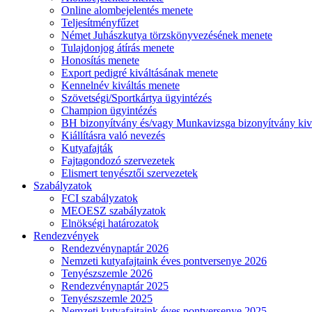
Online alombejelentés menete
Teljesítményfűzet
Német Juhászkutya törzskönyvezésének menete
Tulajdonjog átírás menete
Honosítás menete
Export pedigré kiváltásának menete
Kennelnév kiváltás menete
Szövetségi/Sportkártya ügyintézés
Champion ügyintézés
BH bizonyítvány és/vagy Munkavizsga bizonyítvány kiv
Kiállításra való nevezés
Kutyafajták
Fajtagondozó szervezetek
Elismert tenyésztői szervezetek
Szabályzatok
FCI szabályzatok
MEOESZ szabályzatok
Elnökségi határozatok
Rendezvények
Rendezvénynaptár 2026
Nemzeti kutyafajtaink éves pontversenye 2026
Tenyészszemle 2026
Rendezvénynaptár 2025
Tenyészszemle 2025
Nemzeti kutyafajtaink éves pontversenye 2025