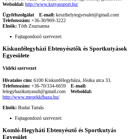
Weboldal:
http://www.kutyassport.hu/
Ügyfélszolgálat
E-mail:
keszthelyiegyesulet@gmail.com
Telefonszám:
+36-30/969-3222
Elnök:
Tóth Zsuzsanna
Fajtagondozó szervezet:
Kiskunfélegyházi Ebtenyésztők és Sportkutyások
Egyesülete
Vidéki szervezet
Hivatalos cím:
6100 Kiskunfélegyháza, Jósika utca 33.
Telefonszám:
+36-70/334-6659
E-mail:
felegyhazikutyasuli@gmail.com
Weboldal:
http://www.meoekkfhaza.hu/
Elnök:
Budai Tamás
Fajtagondozó szervezet:
Komló-Hegyháti Ebtenyésztő és Sportkutyás
Egyesület