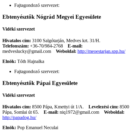
Fajtagondozó szervezet:
Ebtenyésztők Nógrád Megyei Egyesülete
Vidéki szervezet
Hivatalos cím:
3100 Salgótarján, Medves krt. 31/H.
Telefonszám:
+36-70/984-2768
E-mail:
medveslucky@gmail.com
Weboldal:
http://meoestarjan.spp.hu/
Elnök:
Tóth Hajnalka
Fajtagondozó szervezet:
Ebtenyésztők Pápai Egyesülete
Vidéki szervezet
Hivatalos cím:
8500 Pápa, Kmettyi út 1/A.
Levelezési cím:
8500
Pápa, Somlai út 65.
E-mail:
niq1972@gmail.com
Weboldal:
http://papadog.hu/
Elnök:
Pop Emanuel Neculai