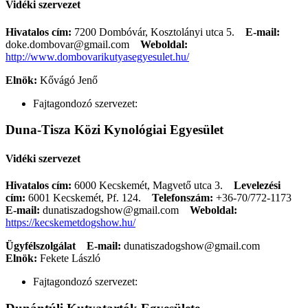
Vidéki szervezet
Hivatalos cím:
7200 Dombóvár, Kosztolányi utca 5.
E-mail:
doke.dombovar@gmail.com
Weboldal:
http://www.dombovarikutyasegyesulet.hu/
Elnök:
Kővágó Jenő
Fajtagondozó szervezet:
Duna-Tisza Közi Kynológiai Egyesület
Vidéki szervezet
Hivatalos cím:
6000 Kecskemét, Magvető utca 3.
Levelezési
cím:
6001 Kecskemét, Pf. 124.
Telefonszám:
+36-70/772-1173
E-mail:
dunatiszadogshow@gmail.com
Weboldal:
https://kecskemetdogshow.hu/
Ügyfélszolgálat
E-mail:
dunatiszadogshow@gmail.com
Elnök:
Fekete László
Fajtagondozó szervezet: