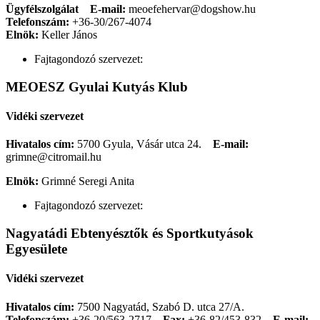
Ügyfélszolgálat
E-mail:
meoefehervar@dogshow.hu
Telefonszám:
+36-30/267-4074
Elnök:
Keller János
Fajtagondozó szervezet:
MEOESZ Gyulai Kutyás Klub
Vidéki szervezet
Hivatalos cím:
5700 Gyula, Vásár utca 24.
E-mail:
grimne@citromail.hu
Elnök:
Grimné Seregi Anita
Fajtagondozó szervezet:
Nagyatádi Ebtenyésztők és Sportkutyások
Egyesülete
Vidéki szervezet
Hivatalos cím:
7500 Nagyatád, Szabó D. utca 27/A.
Telefonszám:
+36-20/563-2717
Fax:
+36-82/453-832
E-mail: