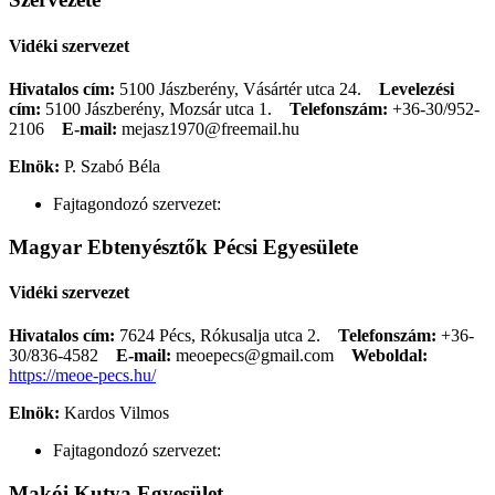
Vidéki szervezet
Hivatalos cím:
5100 Jászberény, Vásártér utca 24.
Levelezési
cím:
5100 Jászberény, Mozsár utca 1.
Telefonszám:
+36-30/952-
2106
E-mail:
mejasz1970@freemail.hu
Elnök:
P. Szabó Béla
Fajtagondozó szervezet:
Magyar Ebtenyésztők Pécsi Egyesülete
Vidéki szervezet
Hivatalos cím:
7624 Pécs, Rókusalja utca 2.
Telefonszám:
+36-
30/836-4582
E-mail:
meoepecs@gmail.com
Weboldal:
https://meoe-pecs.hu/
Elnök:
Kardos Vilmos
Fajtagondozó szervezet:
Makói Kutya Egyesület