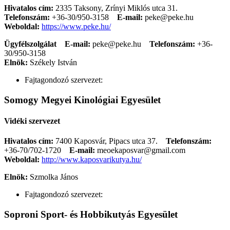
Hivatalos cím:
2335 Taksony, Zrínyi Miklós utca 31.
Telefonszám:
+36-30/950-3158
E-mail:
peke@peke.hu
Weboldal:
https://www.peke.hu/
Ügyfélszolgálat
E-mail:
peke@peke.hu
Telefonszám:
+36-
30/950-3158
Elnök:
Székely István
Fajtagondozó szervezet:
Somogy Megyei Kinológiai Egyesület
Vidéki szervezet
Hivatalos cím:
7400 Kaposvár, Pipacs utca 37.
Telefonszám:
+36-70/702-1720
E-mail:
meoekaposvar@gmail.com
Weboldal:
http://www.kaposvarikutya.hu/
Elnök:
Szmolka János
Fajtagondozó szervezet:
Soproni Sport- és Hobbikutyás Egyesület