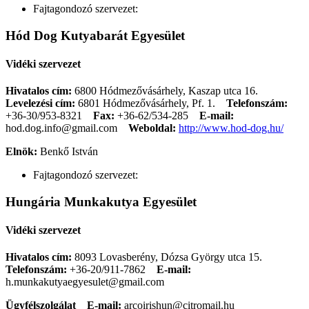
Fajtagondozó szervezet:
Hód Dog Kutyabarát Egyesület
Vidéki szervezet
Hivatalos cím:
6800 Hódmezővásárhely, Kaszap utca 16.
Levelezési cím:
6801 Hódmezővásárhely, Pf. 1.
Telefonszám:
+36-30/953-8321
Fax:
+36-62/534-285
E-mail:
hod.dog.info@gmail.com
Weboldal:
http://www.hod-dog.hu/
Elnök:
Benkő István
Fajtagondozó szervezet:
Hungária Munkakutya Egyesület
Vidéki szervezet
Hivatalos cím:
8093 Lovasberény, Dózsa György utca 15.
Telefonszám:
+36-20/911-7862
E-mail:
h.munkakutyaegyesulet@gmail.com
Ügyfélszolgálat
E-mail:
arcoirishun@citromail.hu