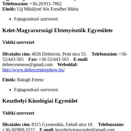
Telefonszám:
+36-20/911-7862
Elnök:
Ujj Mihályné Sós Erzsébet Mária
Fajtagondozó szervezet:
Kelet-Magyarországi Ebtenyésztők Egyesülete
Vidéki szervezet
Hivatalos cím:
4026 Debrecen, Pesti utca 55.
Telefonszám:
+36-
52/443-565
Fax:
+36-52/443-565
E-mail:
debrecenmeoe@gmail.com
Weboldal:
http://www.debrecendogshow.hu/
Elnök:
Balogh Ferenc
Fajtagondozó szervezet:
Keszthelyi Kinológiai Egyesület
Vidéki szervezet
Hivatalos cím:
8315 Gyenesdiás, Faludi utca 10.
Telefonszám:
+36-30/969-3222
E-mail:
keszthelyiegyesulet@gmail.com