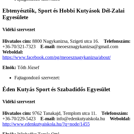
Ebtenyésztők, Sport és Hobbi Kutyások Dél-Zalai
Egyesülete
Vidéki szervezet
Hivatalos cím:
8800 Nagykanizsa, Szigeti utca 16.
Telefonszám:
+36-70/321-7323
E-mail:
meoesznagykanizsa@gmail.com
Weboldal:
https://www.facebook.com/pg/meoesznagykanizsa/about/
Elnök:
Tóth József
Fajtagondozó szervezet:
Éden Kutyás Sport és Szabadidős Egyesület
Vidéki szervezet
Hivatalos cím:
9762 Tanakajd, Templom utca 11.
Telefonszám:
+36-70/229-5423
E-mail:
info@edenkutyaiskola.hu
Weboldal:
http://www.edenkutyaiskola.hu/?q=node/1455