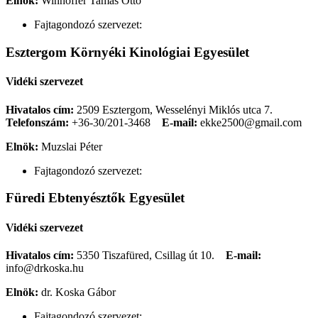
Elnök:
Winhoffer Tamás Ottó
Fajtagondozó szervezet:
Esztergom Környéki Kinológiai Egyesület
Vidéki szervezet
Hivatalos cím:
2509 Esztergom, Wesselényi Miklós utca 7.
Telefonszám:
+36-30/201-3468
E-mail:
ekke2500@gmail.com
Elnök:
Muzslai Péter
Fajtagondozó szervezet:
Füredi Ebtenyésztők Egyesület
Vidéki szervezet
Hivatalos cím:
5350 Tiszafüred, Csillag út 10.
E-mail:
info@drkoska.hu
Elnök:
dr. Koska Gábor
Fajtagondozó szervezet: