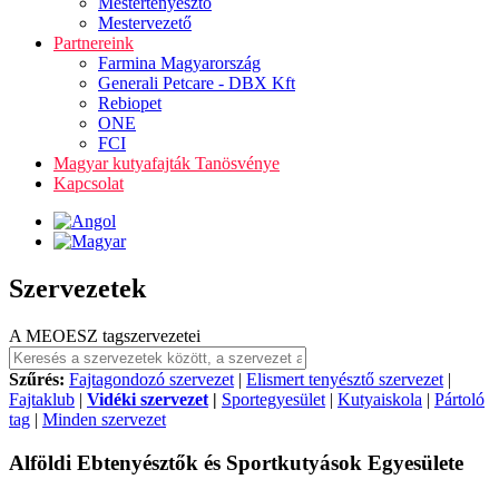
Mestertenyésztő
Mestervezető
Partnereink
Farmina Magyarország
Generali Petcare - DBX Kft
Rebiopet
ONE
FCI
Magyar kutyafajták Tanösvénye
Kapcsolat
Szervezetek
A MEOESZ tagszervezetei
Szűrés:
Fajtagondozó szervezet
|
Elismert tenyésztő szervezet
|
Fajtaklub
|
Vidéki szervezet
|
Sportegyesület
|
Kutyaiskola
|
Pártoló
tag
|
Minden szervezet
Alföldi Ebtenyésztők és Sportkutyások Egyesülete