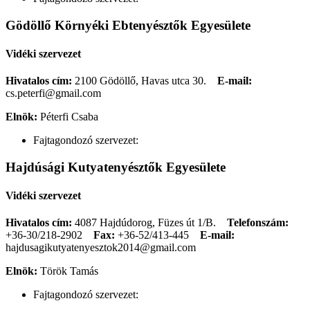
Gödöllő Környéki Ebtenyésztők Egyesülete
Vidéki szervezet
Hivatalos cím:
2100 Gödöllő, Havas utca 30.
E-mail:
cs.peterfi@gmail.com
Elnök:
Péterfi Csaba
Fajtagondozó szervezet:
Hajdúsági Kutyatenyésztők Egyesülete
Vidéki szervezet
Hivatalos cím:
4087 Hajdúdorog, Füzes út 1/B.
Telefonszám:
+36-30/218-2902
Fax:
+36-52/413-445
E-mail:
hajdusagikutyatenyesztok2014@gmail.com
Elnök:
Török Tamás
Fajtagondozó szervezet: