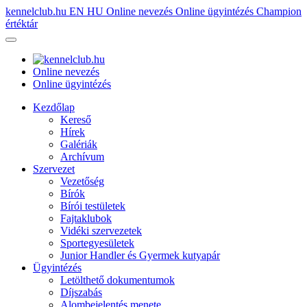
kennelclub.hu
EN
HU
Online nevezés
Online ügyintézés
Champion
értéktár
Online nevezés
Online ügyintézés
Kezdőlap
Kereső
Hírek
Galériák
Archívum
Szervezet
Vezetőség
Bírók
Bírói testületek
Fajtaklubok
Vidéki szervezetek
Sportegyesületek
Junior Handler és Gyermek kutyapár
Ügyintézés
Letölthető dokumentumok
Díjszabás
Alombejelentés menete