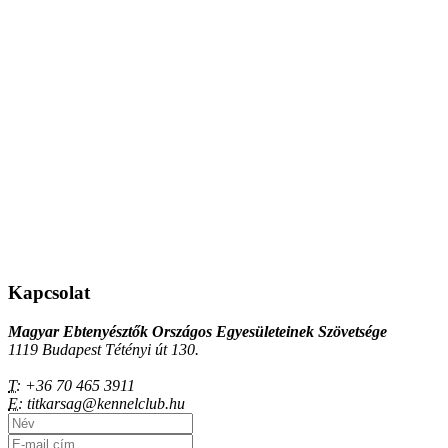
Kapcsolat
Magyar Ebtenyésztők Országos Egyesületeinek Szövetsége
1119 Budapest Tétényi út 130.
T:
+36 70 465 3911
E:
titkarsag@kennelclub.hu