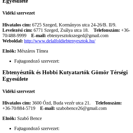
Egyesülete
Vidéki szervezet
Hivatalos cím:
6725 Szeged, Kormányos utca 24-26/B. II/9.
Levelezési cím:
6771 Szeged, Zsálya utca 18.
Telefonszám:
+36-
70/488-9999
E-mail:
ebtenyesztokszeged@gmail.com
Weboldal:
http://www.delalfoldiebtenyesztok.hu/
Elnök:
Mészáros Tímea
Fajtagondozó szervezet:
Ebtenyésztők és Hobbi Kutyatartók Gömör Térségi
Egyesülete
Vidéki szervezet
Hivatalos cím:
3600 Ózd, Buda vezér utca 21.
Telefonszám:
+36-70/884-5719
E-mail:
szabobence26@gmail.com
Elnök:
Szabó Bence
Fajtagondozó szervezet: