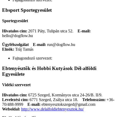
Ebsport Sportegyesület
Sportegyesület
Hivatalos cím:
2071 Páty, Tulipán utca 52.
E-mail:
hello@dogflow.hu
Ügyfélszolgálat
E-mail:
run@dogflow.hu
Elnök:
Tráj Tamás
Fajtagondozó szervezet:
Ebtenyésztők és Hobbi Kutyások Dél-alföldi
Egyesülete
Vidéki szervezet
Hivatalos cím:
6725 Szeged, Kormányos utca 24-26/B. II/9.
Levelezési cím:
6771 Szeged, Zsálya utca 18.
Telefonszám:
+36-
70/488-9999
E-mail:
ebtenyesztokszeged@gmail.com
Weboldal:
http://www.delalfoldiebtenyesztok.hu/