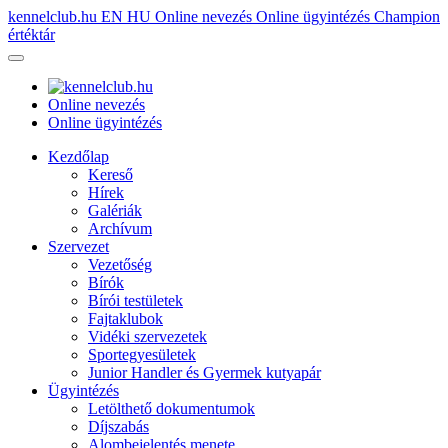
kennelclub.hu
EN
HU
Online nevezés
Online ügyintézés
Champion
értéktár
Online nevezés
Online ügyintézés
Kezdőlap
Kereső
Hírek
Galériák
Archívum
Szervezet
Vezetőség
Bírók
Bírói testületek
Fajtaklubok
Vidéki szervezetek
Sportegyesületek
Junior Handler és Gyermek kutyapár
Ügyintézés
Letölthető dokumentumok
Díjszabás
Alombejelentés menete