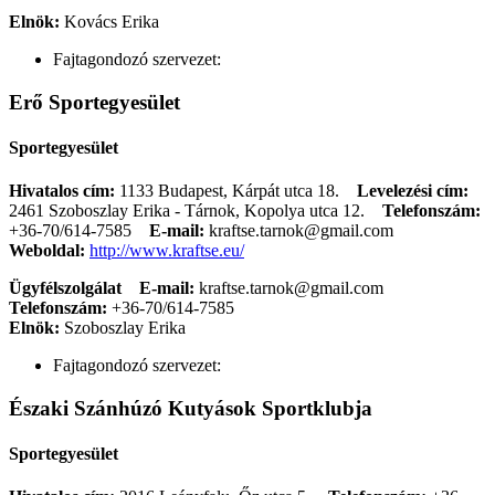
Elnök:
Kovács Erika
Fajtagondozó szervezet:
Erő Sportegyesület
Sportegyesület
Hivatalos cím:
1133 Budapest, Kárpát utca 18.
Levelezési cím:
2461 Szoboszlay Erika - Tárnok, Kopolya utca 12.
Telefonszám:
+36-70/614-7585
E-mail:
kraftse.tarnok@gmail.com
Weboldal:
http://www.kraftse.eu/
Ügyfélszolgálat
E-mail:
kraftse.tarnok@gmail.com
Telefonszám:
+36-70/614-7585
Elnök:
Szoboszlay Erika
Fajtagondozó szervezet:
Északi Szánhúzó Kutyások Sportklubja
Sportegyesület