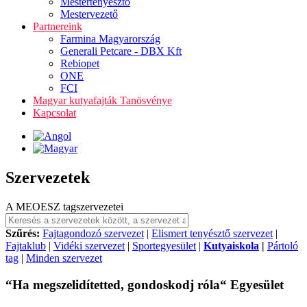
Mestertenyésztő
Mestervezető
Partnereink
Farmina Magyarország
Generali Petcare - DBX Kft
Rebiopet
ONE
FCI
Magyar kutyafajták Tanösvénye
Kapcsolat
Szervezetek
A MEOESZ tagszervezetei
Szűrés:
Fajtagondozó szervezet
|
Elismert tenyésztő szervezet
|
Fajtaklub
|
Vidéki szervezet
|
Sportegyesület
|
Kutyaiskola
|
Pártoló
tag
|
Minden szervezet
“Ha megszelidítetted, gondoskodj róla“ Egyesület