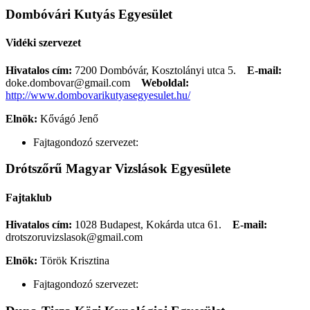
Dombóvári Kutyás Egyesület
Vidéki szervezet
Hivatalos cím:
7200 Dombóvár, Kosztolányi utca 5.
E-mail:
doke.dombovar@gmail.com
Weboldal:
http://www.dombovarikutyasegyesulet.hu/
Elnök:
Kővágó Jenő
Fajtagondozó szervezet:
Drótszőrű Magyar Vizslások Egyesülete
Fajtaklub
Hivatalos cím:
1028 Budapest, Kokárda utca 61.
E-mail:
drotszoruvizslasok@gmail.com
Elnök:
Török Krisztina
Fajtagondozó szervezet: