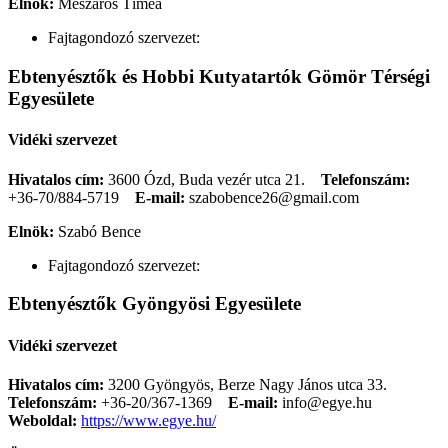
Elnök:
Mészáros Tímea
Fajtagondozó szervezet:
Ebtenyésztők és Hobbi Kutyatartók Gömör Térségi
Egyesülete
Vidéki szervezet
Hivatalos cím:
3600 Ózd, Buda vezér utca 21.
Telefonszám:
+36-70/884-5719
E-mail:
szabobence26@gmail.com
Elnök:
Szabó Bence
Fajtagondozó szervezet:
Ebtenyésztők Gyöngyösi Egyesülete
Vidéki szervezet
Hivatalos cím:
3200 Gyöngyös, Berze Nagy János utca 33.
Telefonszám:
+36-20/367-1369
E-mail:
info@egye.hu
Weboldal:
https://www.egye.hu/