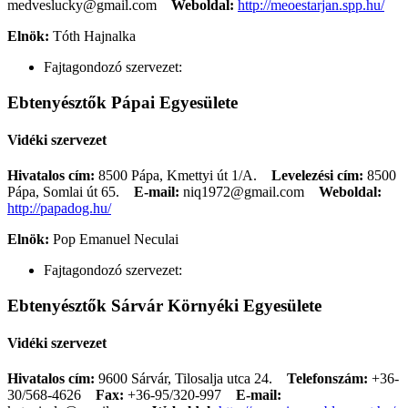
medveslucky@gmail.com
Weboldal:
http://meoestarjan.spp.hu/
Elnök:
Tóth Hajnalka
Fajtagondozó szervezet:
Ebtenyésztők Pápai Egyesülete
Vidéki szervezet
Hivatalos cím:
8500 Pápa, Kmettyi út 1/A.
Levelezési cím:
8500
Pápa, Somlai út 65.
E-mail:
niq1972@gmail.com
Weboldal:
http://papadog.hu/
Elnök:
Pop Emanuel Neculai
Fajtagondozó szervezet:
Ebtenyésztők Sárvár Környéki Egyesülete
Vidéki szervezet
Hivatalos cím:
9600 Sárvár, Tilosalja utca 24.
Telefonszám:
+36-
30/568-4626
Fax:
+36-95/320-997
E-mail: