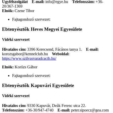
Ügyfélszolgálat
E-mail:
info@egye.hu
Telefonszám:
+36-
20/367-1369
Elnök:
Czene Tibor
Fajtagondozó szervezet:
Ebtenyésztők Heves Megyei Egyesülete
Vidéki szervezet
Hivatalos cím:
3396 Kerecsend, Fácános tanya 1.
E-mail:
korozsgabor@kennelclub.hu
Weboldal:
https://www.szilvasvaradcacib.hu/
Elnök:
Korózs Gábor
Fajtagondozó szervezet:
Ebtenyésztők Kapuvári Egyesülete
Vidéki szervezet
Hivatalos cím:
9330 Kapuvár, Deák Ferenc utca 22.
Telefonszám:
+36-30/947-4740
E-mail:
peter.sipoecz@gea.com