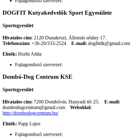
Fajtagondozó szervezet:
DOGFIT Kutyakedvelők Sport Egyesülete
Sportegyesület
Hivatalos cím:
2120 Dunakeszi, Állomás sétány 17.
Telefonszám:
+36-20/333-2524
E-mail:
dogfitdk@gmail.com
Elnök:
Horhi Attila
Fajtagondozó szervezet:
Dombó-Dog Centrum KSE
Sportegyesület
Hivatalos cím:
7200 Dombóvár, Hunyadi tér 25.
E-mail:
dombodogcentrum@gmail.com
Weboldal:
http://dombodogcentrum.hu/
Elnök:
Papp Lajos
Fajtagondozó szervezet: