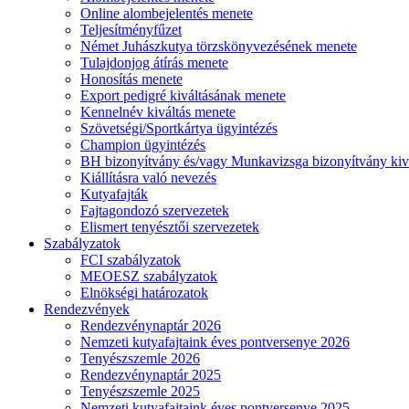
Online alombejelentés menete
Teljesítményfűzet
Német Juhászkutya törzskönyvezésének menete
Tulajdonjog átírás menete
Honosítás menete
Export pedigré kiváltásának menete
Kennelnév kiváltás menete
Szövetségi/Sportkártya ügyintézés
Champion ügyintézés
BH bizonyítvány és/vagy Munkavizsga bizonyítvány kiv
Kiállításra való nevezés
Kutyafajták
Fajtagondozó szervezetek
Elismert tenyésztői szervezetek
Szabályzatok
FCI szabályzatok
MEOESZ szabályzatok
Elnökségi határozatok
Rendezvények
Rendezvénynaptár 2026
Nemzeti kutyafajtaink éves pontversenye 2026
Tenyészszemle 2026
Rendezvénynaptár 2025
Tenyészszemle 2025
Nemzeti kutyafajtaink éves pontversenye 2025