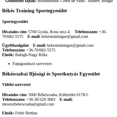
Gondozott fajták:
Bloodhound/ Chien de Saint - Hubert, Beagle
Békés Training Sportegyesület
Sportegyesület
Hivatalos cím:
5700 Gyula, Rosu utca 4.
Telefonszám:
+36-
70/682-5575
E-mail:
bekestrainingse@gmail.com
Ügyfélszolgálat
E-mail:
bekestrainingse@gmail.com
Telefonszám:
+36-70/682-5575
Elnök:
Balogh-Nagy Réka
Fajtagondozó szervezet:
Békéscsabai Ifjúsági és Sportkutyás Egyesület
Vidéki szervezet
Hivatalos cím:
5600 Békéscsaba, Külterület 0178/1.
Telefonszám:
+36-30/329-3083
E-mail:
meoeszbekescsaba@gmail.com
Elnök:
Fehér Bettina