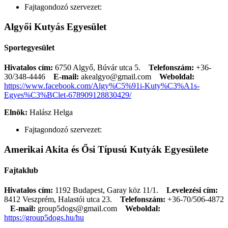
Fajtagondozó szervezet:
Algyői Kutyás Egyesület
Sportegyesület
Hivatalos cím:
6750 Algyő, Búvár utca 5.
Telefonszám:
+36-
30/348-4446
E-mail:
akealgyo@gmail.com
Weboldal:
https://www.facebook.com/Algy%C5%91i-Kuty%C3%A1s-
Egyes%C3%BClet-678909128830429/
Elnök:
Halász Helga
Fajtagondozó szervezet:
Amerikai Akita és Ősi Típusú Kutyák Egyesülete
Fajtaklub
Hivatalos cím:
1192 Budapest, Garay köz 11/1.
Levelezési cím:
8412 Veszprém, Halastói utca 23.
Telefonszám:
+36-70/506-4872
E-mail:
group5dogs@gmail.com
Weboldal:
https://group5dogs.hu/hu