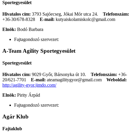
Sportegyesület
Hivatalos cím:
3793 Sajóecseg, Jókai Mór utca 24.
Telefonszám:
+36-30/678-8328
E-mail:
kutyaiskolamiskolc@gmail.com
Elnök:
Bodó Barbara
Fajtagondozó szervezet:
A-Team Agility Sportegyesület
Sportegyesület
Hivatalos cím:
9029 Győr, Bársonyka út 10.
Telefonszám:
+36-
20/621-7701
E-mail:
ateamagilitygyor@gmail.com
Weboldal:
http://agility-gyor.jimdo.com/
Elnök:
Pirity Árpád
Fajtagondozó szervezet:
Agár Klub
Fajtaklub