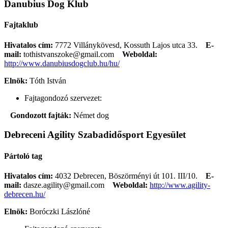
Danubius Dog Klub
Fajtaklub
Hivatalos cím:
7772 Villánykövesd, Kossuth Lajos utca 33.
E-
mail:
tothistvanszoke@gmail.com
Weboldal:
http://www.danubiusdogclub.hu/hu/
Elnök:
Tóth István
Fajtagondozó szervezet:
Gondozott fajták:
Német dog
Debreceni Agility Szabadidősport Egyesület
Pártoló tag
Hivatalos cím:
4032 Debrecen, Böszörményi út 101. III/10.
E-
mail:
dasze.agility@gmail.com
Weboldal:
http://www.agility-
debrecen.hu/
Elnök:
Boróczki Lászlóné