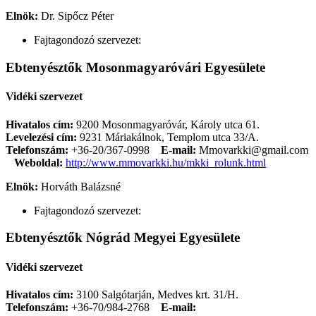
Elnök:
Dr. Sipőcz Péter
Fajtagondozó szervezet:
Ebtenyésztők Mosonmagyaróvári Egyesülete
Vidéki szervezet
Hivatalos cím:
9200 Mosonmagyaróvár, Károly utca 61.
Levelezési cím:
9231 Máriakálnok, Templom utca 33/A.
Telefonszám:
+36-20/367-0998
E-mail:
Mmovarkki@gmail.com
Weboldal:
http://www.mmovarkki.hu/mkki_rolunk.html
Elnök:
Horváth Balázsné
Fajtagondozó szervezet:
Ebtenyésztők Nógrád Megyei Egyesülete
Vidéki szervezet
Hivatalos cím:
3100 Salgótarján, Medves krt. 31/H.
Telefonszám:
+36-70/984-2768
E-mail: