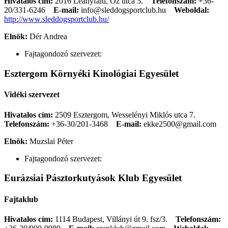
Hivatalos cím:
2016 Leányfalu, Őz utca 5.
Telefonszám:
+36-
20/331-6246
E-mail:
info@sleddogsportclub.hu
Weboldal:
http://www.sleddogsportclub.hu/
Elnök:
Dér Andrea
Fajtagondozó szervezet:
Esztergom Környéki Kinológiai Egyesület
Vidéki szervezet
Hivatalos cím:
2509 Esztergom, Wesselényi Miklós utca 7.
Telefonszám:
+36-30/201-3468
E-mail:
ekke2500@gmail.com
Elnök:
Muzslai Péter
Fajtagondozó szervezet:
Eurázsiai Pásztorkutyások Klub Egyesület
Fajtaklub
Hivatalos cím:
1114 Budapest, Villányi út 9. fsz/3.
Telefonszám: