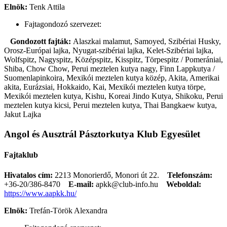
Elnök:
Tenk Attila
Fajtagondozó szervezet:
Gondozott fajták:
Alaszkai malamut, Samoyed, Szibériai Husky,
Orosz-Európai lajka, Nyugat-szibériai lajka, Kelet-Szibériai lajka,
Wolfspitz, Nagyspitz, Középspitz, Kisspitz, Törpespitz / Pomerániai,
Shiba, Chow Chow, Perui meztelen kutya nagy, Finn Lappkutya /
Suomenlapinkoira, Mexikói meztelen kutya közép, Akita, Amerikai
akita, Eurázsiai, Hokkaido, Kai, Mexikói meztelen kutya törpe,
Mexikói meztelen kutya, Kishu, Koreai Jindo Kutya, Shikoku, Perui
meztelen kutya kicsi, Perui meztelen kutya, Thai Bangkaew kutya,
Jakut Lajka
Angol és Ausztrál Pásztorkutya Klub Egyesület
Fajtaklub
Hivatalos cím:
2213 Monorierdő, Monori út 22.
Telefonszám:
+36-20/386-8470
E-mail:
apkk@club-info.hu
Weboldal:
https://www.aapkk.hu/
Elnök:
Trefán-Török Alexandra