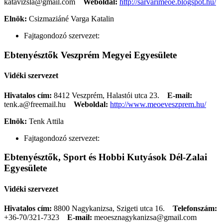
katavizsla@gmail.com
Weboldal:
http://sarvarimeoe.blogspot.hu/
Elnök:
Csizmaziáné Varga Katalin
Fajtagondozó szervezet:
Ebtenyésztők Veszprém Megyei Egyesülete
Vidéki szervezet
Hivatalos cím:
8412 Veszprém, Halastói utca 23.
E-mail:
tenk.a@freemail.hu
Weboldal:
http://www.meoeveszprem.hu/
Elnök:
Tenk Attila
Fajtagondozó szervezet:
Ebtenyésztők, Sport és Hobbi Kutyások Dél-Zalai
Egyesülete
Vidéki szervezet
Hivatalos cím:
8800 Nagykanizsa, Szigeti utca 16.
Telefonszám:
+36-70/321-7323
E-mail:
meoesznagykanizsa@gmail.com