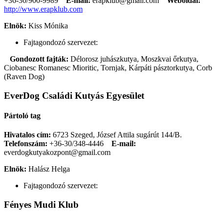
+36-30/900-9989
E-mail:
erapklub@gmail.com
Weboldal:
http://www.erapklub.com
Elnök:
Kiss Mónika
Fajtagondozó szervezet:
Gondozott fajták:
Délorosz juhászkutya, Moszkvai őrkutya,
Ciobanesc Romanesc Mioritic, Tornjak, Kárpáti pásztorkutya, Corb
(Raven Dog)
EverDog Családi Kutyás Egyesület
Pártoló tag
Hivatalos cím:
6723 Szeged, József Attila sugárút 144/B.
Telefonszám:
+36-30/348-4446
E-mail:
everdogkutyakozpont@gmail.com
Elnök:
Halász Helga
Fajtagondozó szervezet:
Fényes Mudi Klub