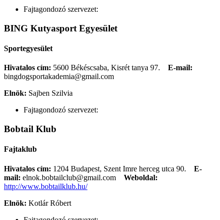
Fajtagondozó szervezet:
BING Kutyasport Egyesület
Sportegyesület
Hivatalos cím:
5600 Békéscsaba, Kisrét tanya 97.
E-mail:
bingdogsportakademia@gmail.com
Elnök:
Sajben Szilvia
Fajtagondozó szervezet:
Bobtail Klub
Fajtaklub
Hivatalos cím:
1204 Budapest, Szent Imre herceg utca 90.
E-
mail:
elnok.bobtailclub@gmail.com
Weboldal:
http://www.bobtailklub.hu/
Elnök:
Kotlár Róbert
Fajtagondozó szervezet: