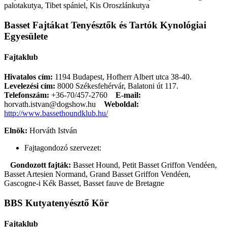
palotakutya, Tibet spániel, Kis Oroszlánkutya
Basset Fajtákat Tenyésztők és Tartók Kynológiai
Egyesülete
Fajtaklub
Hivatalos cím:
1194 Budapest, Hofherr Albert utca 38-40.
Levelezési cím:
8000 Székesfehérvár, Balatoni út 117.
Telefonszám:
+36-70/457-2760
E-mail:
horvath.istvan@dogshow.hu
Weboldal:
http://www.bassethoundklub.hu/
Elnök:
Horváth István
Fajtagondozó szervezet:
Gondozott fajták:
Basset Hound, Petit Basset Griffon Vendéen,
Basset Artesien Normand, Grand Basset Griffon Vendéen,
Gascogne-i Kék Basset, Basset fauve de Bretagne
BBS Kutyatenyésztő Kör
Fajtaklub