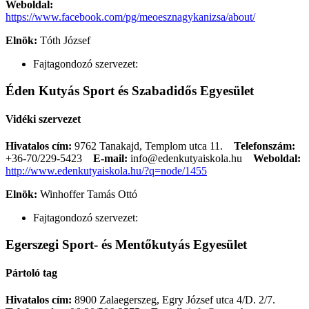
Weboldal:
https://www.facebook.com/pg/meoesznagykanizsa/about/
Elnök:
Tóth József
Fajtagondozó szervezet:
Éden Kutyás Sport és Szabadidős Egyesület
Vidéki szervezet
Hivatalos cím:
9762 Tanakajd, Templom utca 11.
Telefonszám:
+36-70/229-5423
E-mail:
info@edenkutyaiskola.hu
Weboldal:
http://www.edenkutyaiskola.hu/?q=node/1455
Elnök:
Winhoffer Tamás Ottó
Fajtagondozó szervezet:
Egerszegi Sport- és Mentőkutyás Egyesület
Pártoló tag
Hivatalos cím:
8900 Zalaegerszeg, Egry József utca 4/D. 2/7.