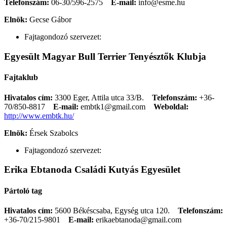
Telefonszám:
06-30/596-2575
E-mail:
info@esme.hu
Elnök:
Gecse Gábor
Fajtagondozó szervezet:
Egyesült Magyar Bull Terrier Tenyésztők Klubja
Fajtaklub
Hivatalos cím:
3300 Eger, Attila utca 33/B.
Telefonszám:
+36-
70/850-8817
E-mail:
embtk1@gmail.com
Weboldal:
http://www.embtk.hu/
Elnök:
Érsek Szabolcs
Fajtagondozó szervezet:
Erika Ebtanoda Családi Kutyás Egyesület
Pártoló tag
Hivatalos cím:
5600 Békéscsaba, Egység utca 120.
Telefonszám:
+36-70/215-9801
E-mail:
erikaebtanoda@gmail.com