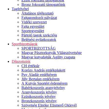
Ezüst fokozatú támogatóink
Bronz fokozatú támogatóink
Tagfelvétel
Általános tájékoztató
Fajtagondozói pályázat
Vidéki szervezet
Fajta egyesület
Sportegyesület
Pártoló tagok szekciója
Belépési nyilatkozatok
Sportbizottságok
SPORTBIZOTTSÁG
Magyar Pásztorkutyák Világszövetsége
Magyar kutyafajták Agility csapata
Díjazottaink
CH értéktár
Korózs András emlékplakett
Puy Aladár emlékérem
Jilly Bertalan emlékérem
A Kutyás Sportért érdemérem
Babérkoszorús aranyjelvény
Aranykoszorús jelvény
Ezüstkoszorús jelvény
Bronzkoszorús jelvény
Szövetség Elnöke Elismerő Oklevél