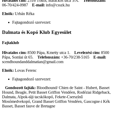
Hivatalos cím:
2316 Tököl, Barackos utca 5/A.
Telefonszám:
06-70/424-0987
E-mail:
info@csszk.hu
Elnök:
Urbán Réka
Fajtagondozó szervezet:
Dalmata és Kopó Klub Egyesület
Fajtaklub
Hivatalos cím:
8500 Pápa, Kmetty utca 1.
Levelezési cím:
8500
Pápa, Somlai út 65.
Telefonszám:
+36-70/238-5165
E-mail:
scendhoundanddalmatian@gmail.com
Elnök:
Lovas Ferenc
Fajtagondozó szervezet:
Gondozott fajták:
Bloodhound/ Chien de Saint - Hubert, Basset
Hound, Beagle, Petit Basset Griffon Vendéen, Rodéziai Ridgeback,
Dalmata, Alpok-táji tacskókopó, Fekete-Cserszínű
Mosómedvekopó, Grand Basset Griffon Vendéen, Gascogne-i Kék
Basset, Basset fauve de Bretagne