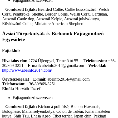
Fajtagondozó szervezet:
Gondozott fajták:
Bearded Collie, Collie hosszúszőrű, Welsh
Corgi Pembroke, Sheltie, Border Collie, Welsh Corgi Cardigan,
Ausztrál Cattle dog, Ausztrál Kelpie, Ausztrál juhászkutya,
Rövidszőrű Collie, Miniature American Shepherd
Ázsiai Törpekutyák és Bichonok Fajtagondozó
Egyesülete
Fajtaklub
Hivatalos cím:
2724 Újlengyel, Temető út 55.
Telefonszám:
+36-
30/869-3251
E-mail:
abeinfo2014@gmail.com
Weboldal:
http://www.abeinfo2014.com/
Ügyfélszolgálat
E-mail:
abeinfo2014@gmail.com
Telefonszám:
+36-30/869-3251
Elnök:
Horváth József
Fajtagondozó szervezet:
Gondozott fajták:
Bichon à poil frisé, Bichon Havanais,
Bolognese, Máltai selyemkutya, Coton de Tuléar, Kínai meztelen
kutya, Shih Tzu, Lhasa Apso, Tibet terrier, Japan chin, Pekingi