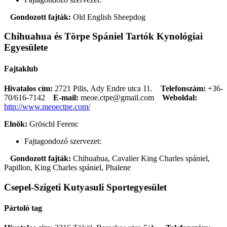
Gondozott fajták:
Old English Sheepdog
Chihuahua és Törpe Spániel Tartók Kynológiai
Egyesülete
Fajtaklub
Hivatalos cím:
2721 Pilis, Ady Endre utca 11.
Telefonszám:
+36-
70/616-7142
E-mail:
meoe.ctpe@gmail.com
Weboldal:
http://www.meoectpe.com/
Elnök:
Gröschl Ferenc
Fajtagondozó szervezet:
Gondozott fajták:
Chihuahua, Cavalier King Charles spániel,
Papillon, King Charles spániel, Phalene
Csepel-Szigeti Kutyasuli Sportegyesület
Pártoló tag