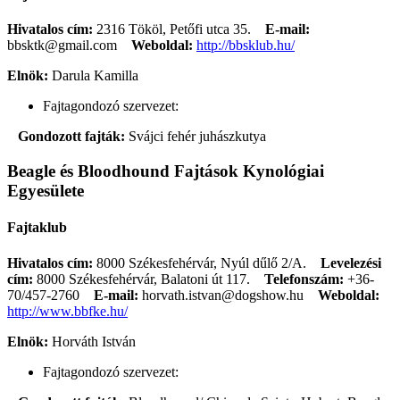
Hivatalos cím:
2316 Tököl, Petőfi utca 35.
E-mail:
bbsktk@gmail.com
Weboldal:
http://bbsklub.hu/
Elnök:
Darula Kamilla
Fajtagondozó szervezet:
Gondozott fajták:
Svájci fehér juhászkutya
Beagle és Bloodhound Fajtások Kynológiai
Egyesülete
Fajtaklub
Hivatalos cím:
8000 Székesfehérvár, Nyúl dűlő 2/A.
Levelezési
cím:
8000 Székesfehérvár, Balatoni út 117.
Telefonszám:
+36-
70/457-2760
E-mail:
horvath.istvan@dogshow.hu
Weboldal:
http://www.bbfke.hu/
Elnök:
Horváth István
Fajtagondozó szervezet: