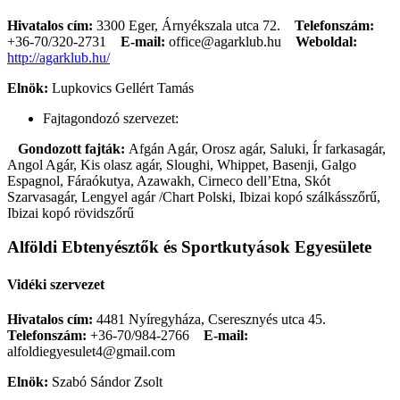
Hivatalos cím:
3300 Eger, Árnyékszala utca 72.
Telefonszám:
+36-70/320-2731
E-mail:
office@agarklub.hu
Weboldal:
http://agarklub.hu/
Elnök:
Lupkovics Gellért Tamás
Fajtagondozó szervezet:
Gondozott fajták:
Afgán Agár, Orosz agár, Saluki, Ír farkasagár,
Angol Agár, Kis olasz agár, Sloughi, Whippet, Basenji, Galgo
Espagnol, Fáraókutya, Azawakh, Cirneco dell’Etna, Skót
Szarvasagár, Lengyel agár /Chart Polski, Ibizai kopó szálkásszőrű,
Ibizai kopó rövidszőrű
Alföldi Ebtenyésztők és Sportkutyások Egyesülete
Vidéki szervezet
Hivatalos cím:
4481 Nyíregyháza, Cseresznyés utca 45.
Telefonszám:
+36-70/984-2766
E-mail:
alfoldiegyesulet4@gmail.com
Elnök:
Szabó Sándor Zsolt