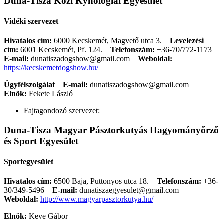
Duna-Tisza Közi Kynológiai Egyesület
Vidéki szervezet
Hivatalos cím:
6000 Kecskemét, Magvető utca 3.
Levelezési
cím:
6001 Kecskemét, Pf. 124.
Telefonszám:
+36-70/772-1173
E-mail:
dunatiszadogshow@gmail.com
Weboldal:
https://kecskemetdogshow.hu/
Ügyfélszolgálat
E-mail:
dunatiszadogshow@gmail.com
Elnök:
Fekete László
Fajtagondozó szervezet:
Duna-Tisza Magyar Pásztorkutyás Hagyományőrző
és Sport Egyesület
Sportegyesület
Hivatalos cím:
6500 Baja, Puttonyos utca 18.
Telefonszám:
+36-
30/349-5496
E-mail:
dunatiszaegyesulet@gmail.com
Weboldal:
http://www.magyarpasztorkutya.hu/
Elnök:
Keve Gábor