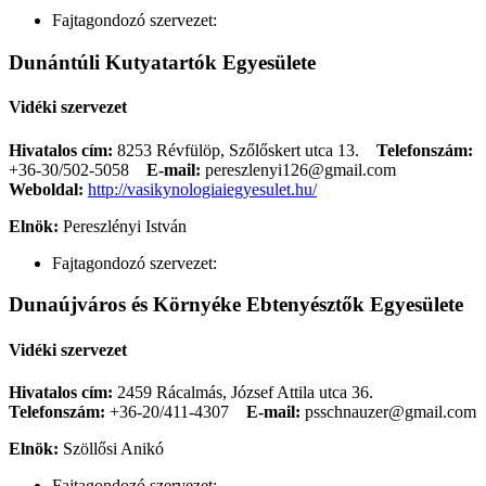
Fajtagondozó szervezet:
Dunántúli Kutyatartók Egyesülete
Vidéki szervezet
Hivatalos cím:
8253 Révfülöp, Szőlőskert utca 13.
Telefonszám:
+36-30/502-5058
E-mail:
pereszlenyi126@gmail.com
Weboldal:
http://vasikynologiaiegyesulet.hu/
Elnök:
Pereszlényi István
Fajtagondozó szervezet:
Dunaújváros és Környéke Ebtenyésztők Egyesülete
Vidéki szervezet
Hivatalos cím:
2459 Rácalmás, József Attila utca 36.
Telefonszám:
+36-20/411-4307
E-mail:
psschnauzer@gmail.com
Elnök:
Szöllősi Anikó
Fajtagondozó szervezet: