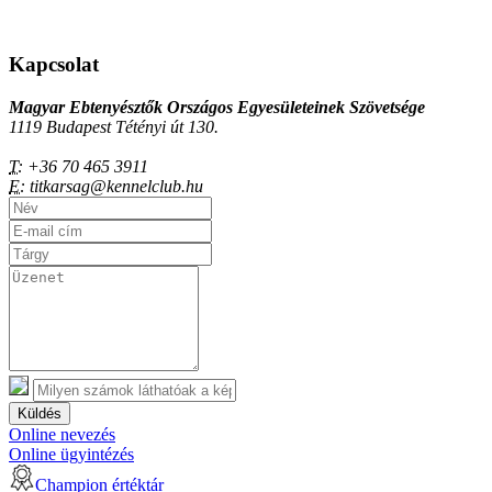
Kapcsolat
Magyar Ebtenyésztők Országos Egyesületeinek Szövetsége
1119 Budapest Tétényi út 130.
T:
+36 70 465 3911
E:
titkarsag@kennelclub.hu
Küldés
Online nevezés
Online ügyintézés
Champion értéktár