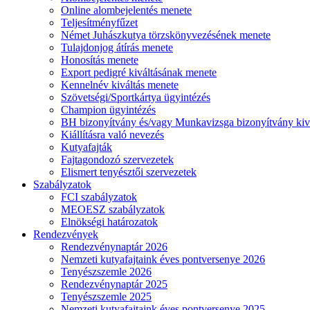
Online alombejelentés menete
Teljesítményfűzet
Német Juhászkutya törzskönyvezésének menete
Tulajdonjog átírás menete
Honosítás menete
Export pedigré kiváltásának menete
Kennelnév kiváltás menete
Szövetségi/Sportkártya ügyintézés
Champion ügyintézés
BH bizonyítvány és/vagy Munkavizsga bizonyítvány kiv
Kiállításra való nevezés
Kutyafajták
Fajtagondozó szervezetek
Elismert tenyésztői szervezetek
Szabályzatok
FCI szabályzatok
MEOESZ szabályzatok
Elnökségi határozatok
Rendezvények
Rendezvénynaptár 2026
Nemzeti kutyafajtaink éves pontversenye 2026
Tenyészszemle 2026
Rendezvénynaptár 2025
Tenyészszemle 2025
Nemzeti kutyafajtaink éves pontversenye 2025