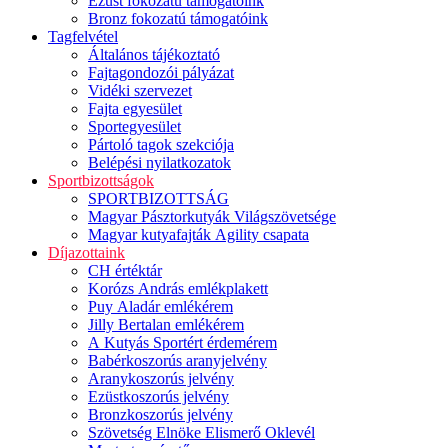
Ezüst fokozatú támogatóink
Bronz fokozatú támogatóink
Tagfelvétel
Általános tájékoztató
Fajtagondozói pályázat
Vidéki szervezet
Fajta egyesület
Sportegyesület
Pártoló tagok szekciója
Belépési nyilatkozatok
Sportbizottságok
SPORTBIZOTTSÁG
Magyar Pásztorkutyák Világszövetsége
Magyar kutyafajták Agility csapata
Díjazottaink
CH értéktár
Korózs András emlékplakett
Puy Aladár emlékérem
Jilly Bertalan emlékérem
A Kutyás Sportért érdemérem
Babérkoszorús aranyjelvény
Aranykoszorús jelvény
Ezüstkoszorús jelvény
Bronzkoszorús jelvény
Szövetség Elnöke Elismerő Oklevél