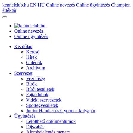
kennelclub.hu
EN
HU
Online nevezés
Online ügyintézés
Champion
értéktár
Online nevezés
Online ügyintézés
Kezdőlap
Kereső
Hírek
Galériák
Archívum
Szervezet
Vezetőség
Bírók
Bírói testületek
Fajtaklubok
Vidéki szervezetek
Sportegyesületek
Junior Handler és Gyermek kutyapár
Ügyintézés
Letölthető dokumentumok
Díjszabás
Alombejelentés menete