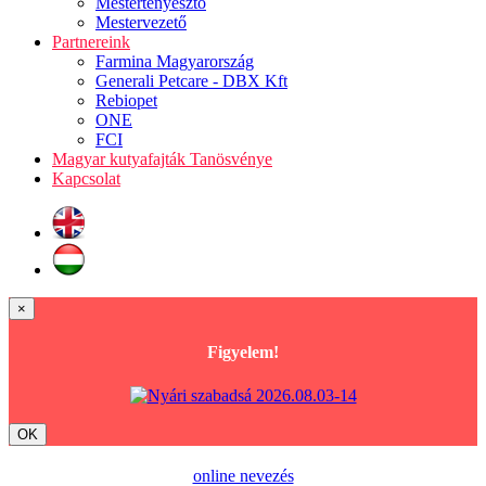
Mestertenyésztő
Mestervezető
Partnereink
Farmina Magyarország
Generali Petcare - DBX Kft
Rebiopet
ONE
FCI
Magyar kutyafajták Tanösvénye
Kapcsolat
×
Figyelem!
OK
online nevezés