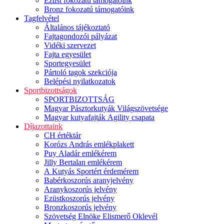
Ezüst fokozatú támogatóink
Bronz fokozatú támogatóink
Tagfelvétel
Általános tájékoztató
Fajtagondozói pályázat
Vidéki szervezet
Fajta egyesület
Sportegyesület
Pártoló tagok szekciója
Belépési nyilatkozatok
Sportbizottságok
SPORTBIZOTTSÁG
Magyar Pásztorkutyák Világszövetsége
Magyar kutyafajták Agility csapata
Díjazottaink
CH értéktár
Korózs András emlékplakett
Puy Aladár emlékérem
Jilly Bertalan emlékérem
A Kutyás Sportért érdemérem
Babérkoszorús aranyjelvény
Aranykoszorús jelvény
Ezüstkoszorús jelvény
Bronzkoszorús jelvény
Szövetség Elnöke Elismerő Oklevél