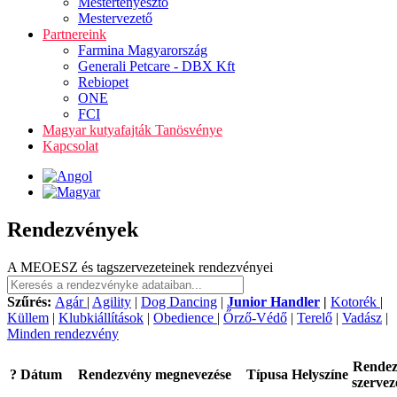
Mestertenyésztő
Mestervezető
Partnereink
Farmina Magyarország
Generali Petcare - DBX Kft
Rebiopet
ONE
FCI
Magyar kutyafajták Tanösvénye
Kapcsolat
Rendezvények
A MEOESZ és tagszervezeteinek rendezvényei
Szűrés:
Agár
|
Agility
|
Dog Dancing
|
Junior Handler
|
Kotorék
|
Küllem
|
Klubkiállítások
|
Obedience
|
Őrző-Védő
|
Terelő
|
Vadász
|
Minden rendezvény
Rende
?
Dátum
Rendezvény megnevezése
Típusa
Helyszíne
szervez