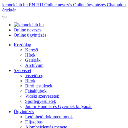
kennelclub.hu
EN
HU
Online nevezés
Online ügyintézés
Champion
értéktár
Online nevezés
Online ügyintézés
Kezdőlap
Kereső
Hírek
Galériák
Archívum
Szervezet
Vezetőség
Bírók
Bírói testületek
Fajtaklubok
Vidéki szervezetek
Sportegyesületek
Junior Handler és Gyermek kutyapár
Ügyintézés
Letölthető dokumentumok
Díjszabás
Alombejelentés menete