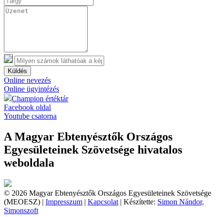
Küldés
Online nevezés
Online ügyintézés
Champion értéktár
Facebook oldal
Youtube csatorna
A Magyar Ebtenyésztők Országos
Egyesületeinek Szövetsége hivatalos
weboldala
© 2026 Magyar Ebtenyésztők Országos Egyesületeinek Szövetsége
(MEOESZ) |
Impresszum
|
Kapcsolat
| Készítette:
Simon Nándor,
Simonszoft