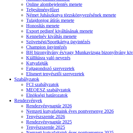
Online alombejelentés menete
Teljesítményfűzet
Német Juhászkutya törzskönyvezésének menete
Tulajdonjog átírás menete
Honosítás menete
Export pedigré kiváltásának menete
Kennelnév kiváltás menete
Szövetségi/Sportkártya ügyintézés
Champion ügyintézés
BH bizonyítvány és/vagy Munkavizsga bizonyítvány kiv
Kiállításra való nevezés
Kutyafajták
Fajtagondozó szervezetek
Elismert tenyésztői szervezetek
Szabályzatok
FCI szabályzatok
MEOESZ szabályzatok
Elnökségi határozatok
Rendezvények
Rendezvénynaptár 2026
Nemzeti kutyafajtaink éves pontversenye 2026
Tenyészszemle 2026
Rendezvénynaptár 2025
Tenyészszemle 2025
Nemzeti kutyafajtaink éves pontversenye 2025