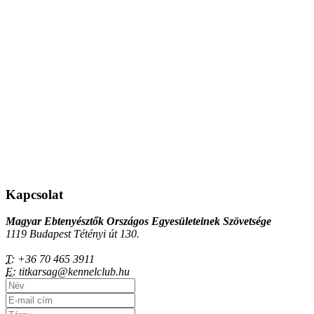
Kapcsolat
Magyar Ebtenyésztők Országos Egyesületeinek Szövetsége
1119 Budapest Tétényi út 130.
T:
+36 70 465 3911
E:
titkarsag@kennelclub.hu