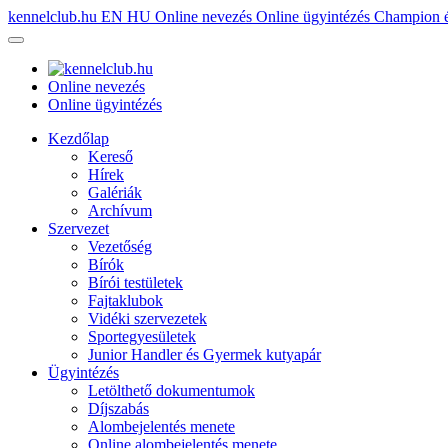
kennelclub.hu
EN
HU
Online nevezés
Online ügyintézés
Champion é
Online nevezés
Online ügyintézés
Kezdőlap
Kereső
Hírek
Galériák
Archívum
Szervezet
Vezetőség
Bírók
Bírói testületek
Fajtaklubok
Vidéki szervezetek
Sportegyesületek
Junior Handler és Gyermek kutyapár
Ügyintézés
Letölthető dokumentumok
Díjszabás
Alombejelentés menete
Online alombejelentés menete