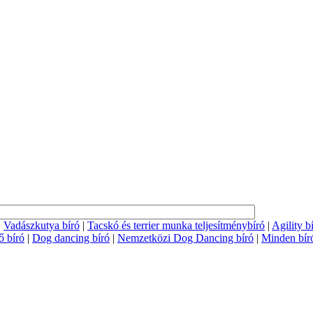
|
Vadászkutya bíró
|
Tacskó és terrier munka teljesítménybíró
|
Agility b
 bíró
|
Dog dancing bíró
|
Nemzetközi Dog Dancing bíró
|
Minden bír