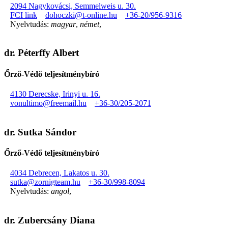
2094 Nagykovácsi, Semmelweis u. 30.
FCI link
dohoczki@t-online.hu
+36-20/956-9316
Nyelvtudás:
magyar
,
német
,
dr. Péterffy Albert
Őrző-Védő teljesítménybíró
4130 Derecske, Irinyi u. 16.
vonultimo@freemail.hu
+36-30/205-2071
dr. Sutka Sándor
Őrző-Védő teljesítménybíró
4034 Debrecen, Lakatos u. 30.
sutka@zornigteam.hu
+36-30/998-8094
Nyelvtudás:
angol
,
dr. Zubercsány Diana