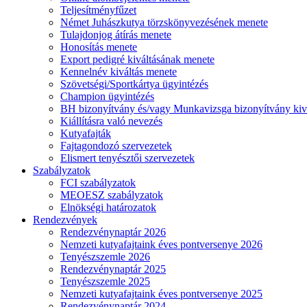
Teljesítményfűzet
Német Juhászkutya törzskönyvezésének menete
Tulajdonjog átírás menete
Honosítás menete
Export pedigré kiváltásának menete
Kennelnév kiváltás menete
Szövetségi/Sportkártya ügyintézés
Champion ügyintézés
BH bizonyítvány és/vagy Munkavizsga bizonyítvány kiv
Kiállításra való nevezés
Kutyafajták
Fajtagondozó szervezetek
Elismert tenyésztői szervezetek
Szabályzatok
FCI szabályzatok
MEOESZ szabályzatok
Elnökségi határozatok
Rendezvények
Rendezvénynaptár 2026
Nemzeti kutyafajtaink éves pontversenye 2026
Tenyészszemle 2026
Rendezvénynaptár 2025
Tenyészszemle 2025
Nemzeti kutyafajtaink éves pontversenye 2025
Rendezvénynaptár 2024