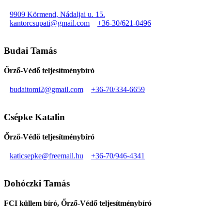
9909 Körmend, Nádaljai u. 15.
kantorcsupati@gmail.com
+36-30/621-0496
Budai Tamás
Őrző-Védő teljesítménybíró
budaitomi2@gmail.com
+36-70/334-6659
Csépke Katalin
Őrző-Védő teljesítménybíró
katicsepke@freemail.hu
+36-70/946-4341
Dohóczki Tamás
FCI küllem bíró, Őrző-Védő teljesítménybíró