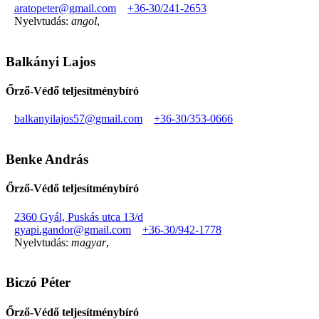
aratopeter@gmail.com
+36-30/241-2653
Nyelvtudás:
angol
,
Balkányi Lajos
Őrző-Védő teljesítménybíró
balkanyilajos57@gmail.com
+36-30/353-0666
Benke András
Őrző-Védő teljesítménybíró
2360 Gyál, Puskás utca 13/d
gyapi.gandor@gmail.com
+36-30/942-1778
Nyelvtudás:
magyar
,
Biczó Péter
Őrző-Védő teljesítménybíró