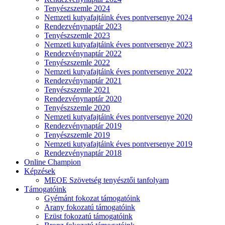
Tenyészszemle 2024
Nemzeti kutyafajtáink éves pontversenye 2024
Rendezvénynaptár 2023
Tenyészszemle 2023
Nemzeti kutyafajtáink éves pontversenye 2023
Rendezvénynaptár 2022
Tenyészszemle 2022
Nemzeti kutyafajtáink éves pontversenye 2022
Rendezvénynaptár 2021
Tenyészszemle 2021
Rendezvénynaptár 2020
Tenyészszemle 2020
Nemzeti kutyafajtáink éves pontversenye 2020
Rendezvénynaptár 2019
Tenyészszemle 2019
Nemzeti kutyafajtáink éves pontversenye 2019
Rendezvénynaptár 2018
Online Champion
Képzések
MEOE Szövetség tenyésztői tanfolyam
Támogatóink
Gyémánt fokozat támogatóink
Arany fokozatú támogatóink
Ezüst fokozatú támogatóink