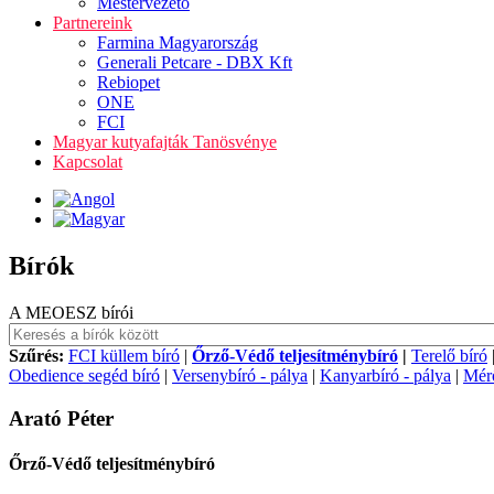
Mestervezető
Partnereink
Farmina Magyarország
Generali Petcare - DBX Kft
Rebiopet
ONE
FCI
Magyar kutyafajták Tanösvénye
Kapcsolat
Bírók
A MEOESZ bírói
Szűrés:
FCI küllem bíró
|
Őrző-Védő teljesítménybíró
|
Terelő bíró
Obedience segéd bíró
|
Versenybíró - pálya
|
Kanyarbíró - pálya
|
Mérő
Arató Péter
Őrző-Védő teljesítménybíró