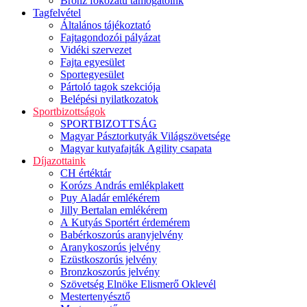
Bronz fokozatú támogatóink
Tagfelvétel
Általános tájékoztató
Fajtagondozói pályázat
Vidéki szervezet
Fajta egyesület
Sportegyesület
Pártoló tagok szekciója
Belépési nyilatkozatok
Sportbizottságok
SPORTBIZOTTSÁG
Magyar Pásztorkutyák Világszövetsége
Magyar kutyafajták Agility csapata
Díjazottaink
CH értéktár
Korózs András emlékplakett
Puy Aladár emlékérem
Jilly Bertalan emlékérem
A Kutyás Sportért érdemérem
Babérkoszorús aranyjelvény
Aranykoszorús jelvény
Ezüstkoszorús jelvény
Bronzkoszorús jelvény
Szövetség Elnöke Elismerő Oklevél
Mestertenyésztő