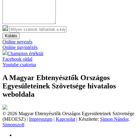
Küldés
Online nevezés
Online ügyintézés
Champion értéktár
Facebook oldal
Youtube csatorna
A Magyar Ebtenyésztők Országos
Egyesületeinek Szövetsége hivatalos
weboldala
© 2026 Magyar Ebtenyésztők Országos Egyesületeinek Szövetsége
(MEOESZ) |
Impresszum
|
Kapcsolat
| Készítette:
Simon Nándor,
Simonszoft