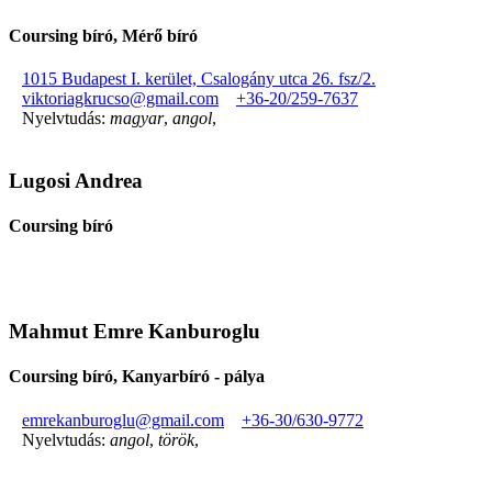
Coursing bíró, Mérő bíró
1015 Budapest I. kerület, Csalogány utca 26. fsz/2.
viktoriagkrucso@gmail.com
+36-20/259-7637
Nyelvtudás:
magyar
,
angol
,
Lugosi Andrea
Coursing bíró
Mahmut Emre Kanburoglu
Coursing bíró, Kanyarbíró - pálya
emrekanburoglu@gmail.com
+36-30/630-9772
Nyelvtudás:
angol
,
török
,