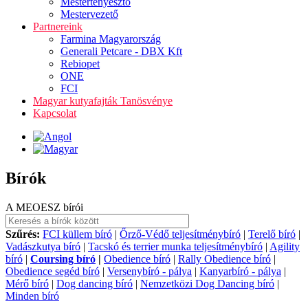
Mestertenyésztő
Mestervezető
Partnereink
Farmina Magyarország
Generali Petcare - DBX Kft
Rebiopet
ONE
FCI
Magyar kutyafajták Tanösvénye
Kapcsolat
Bírók
A MEOESZ bírói
Szűrés:
FCI küllem bíró
|
Őrző-Védő teljesítménybíró
|
Terelő bíró
|
Vadászkutya bíró
|
Tacskó és terrier munka teljesítménybíró
|
Agility
bíró
|
Coursing bíró
|
Obedience bíró
|
Rally Obedience bíró
|
Obedience segéd bíró
|
Versenybíró - pálya
|
Kanyarbíró - pálya
|
Mérő bíró
|
Dog dancing bíró
|
Nemzetközi Dog Dancing bíró
|
Minden bíró