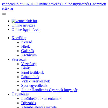
kennelclub.hu
EN
HU
Online nevezés
Online ügyintézés
Champion
értéktár
Online nevezés
Online ügyintézés
Kezdőlap
Kereső
Hírek
Galériák
Archívum
Szervezet
Vezetőség
Bírók
Bírói testületek
Fajtaklubok
Vidéki szervezetek
Sportegyesületek
Junior Handler és Gyermek kutyapár
Ügyintézés
Letölthető dokumentumok
Díjszabás
Alombejelentés menete