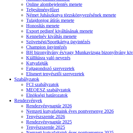
Online alombejelentés menete
Teljesítményfűzet
Német Juhászkutya törzskönyvezésének menete
Tulajdonjog átírás menete
Honosítás menete
Export pedigré kiváltásának menete
Kennelnév kiváltás menete
Szövetségi/Sportkártya ügyintézés
Champion ügyintézés
BH bizonyítvány és/vagy Munkavizsga bizonyítvány kiv
Kiállításra való nevezés
Kutyafajták
Fajtagondozó szervezetek
Elismert tenyésztői szervezetek
Szabályzatok
FCI szabályzatok
MEOESZ szabályzatok
Elnökségi határozatok
Rendezvények
Rendezvénynaptár 2026
Nemzeti kutyafajtaink éves pontversenye 2026
Tenyészszemle 2026
Rendezvénynaptár 2025
Tenyészszemle 2025
Nemzeti kutyafajtaink éves pontversenye 2025