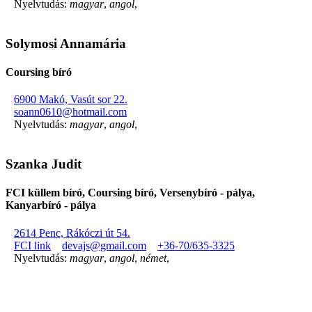
Nyelvtudás:
magyar
,
angol
,
Solymosi Annamária
Coursing bíró
6900 Makó, Vasút sor 22.
soann0610@hotmail.com
Nyelvtudás:
magyar
,
angol
,
Szanka Judit
FCI küllem bíró, Coursing bíró, Versenybíró - pálya,
Kanyarbíró - pálya
2614 Penc, Rákóczi út 54.
FCI link
devajs@gmail.com
+36-70/635-3325
Nyelvtudás:
magyar
,
angol
,
német
,