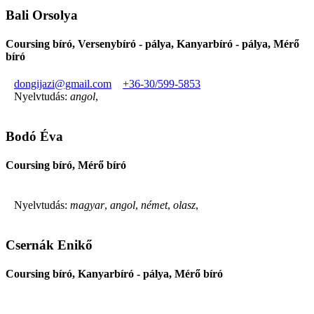
Bali Orsolya
Coursing bíró, Versenybíró - pálya, Kanyarbíró - pálya, Mérő
bíró
dongijazi@gmail.com
+36-30/599-5853
Nyelvtudás:
angol
,
Bodó Éva
Coursing bíró, Mérő bíró
Nyelvtudás:
magyar
,
angol
,
német
,
olasz
,
Csernák Enikő
Coursing bíró, Kanyarbíró - pálya, Mérő bíró