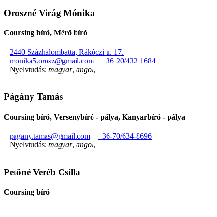
Oroszné Virág Mónika
Coursing bíró, Mérő bíró
2440 Százhalombatta, Rákóczi u. 17.
monika5.orosz@gmail.com
+36-20/432-1684
Nyelvtudás:
magyar
,
angol
,
Págány Tamás
Coursing bíró, Versenybíró - pálya, Kanyarbíró - pálya
pagany.tamas@gmail.com
+36-70/634-8696
Nyelvtudás:
magyar
,
angol
,
Petőné Veréb Csilla
Coursing bíró