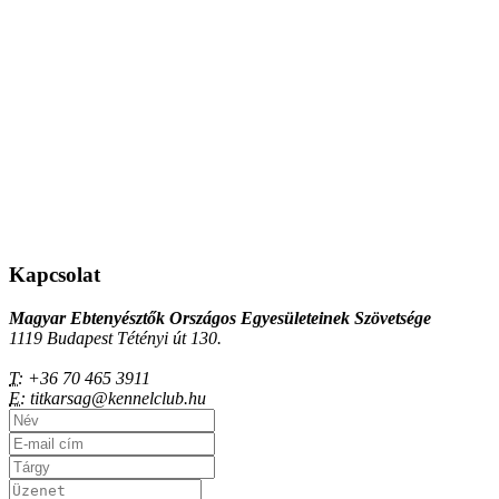
Kapcsolat
Magyar Ebtenyésztők Országos Egyesületeinek Szövetsége
1119 Budapest Tétényi út 130.
T:
+36 70 465 3911
E:
titkarsag@kennelclub.hu