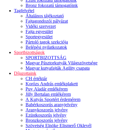
Ezüst fokozatú támogatóink
Bronz fokozatú támogatóink
Tagfelvétel
Általános tájékoztató
Fajtagondozói pályázat
Vidéki szervezet
Fajta egyesület
Sportegyesület
Pártoló tagok szekciója
Belépési nyilatkozatok
Sportbizottságok
SPORTBIZOTTSÁG
Magyar Pásztorkutyák Világszövetsége
Magyar kutyafajták Agility csapata
Díjazottaink
CH értéktár
Korózs András emlékplakett
Puy Aladár emlékérem
Jilly Bertalan emlékérem
A Kutyás Sportért érdemérem
Babérkoszorús aranyjelvény
Aranykoszorús jelvény
Ezüstkoszorús jelvény
Bronzkoszorús jelvény
Szövetség Elnöke Elismerő Oklevél