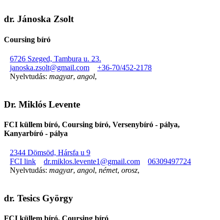
dr. Jánoska Zsolt
Coursing bíró
6726 Szeged, Tambura u. 23.
janoska.zsolt@gmail.com
+36-70/452-2178
Nyelvtudás:
magyar
,
angol
,
Dr. Miklós Levente
FCI küllem bíró, Coursing bíró, Versenybíró - pálya,
Kanyarbíró - pálya
2344 Dömsöd, Hársfa u 9
FCI link
dr.miklos.levente1@gmail.com
06309497724
Nyelvtudás:
magyar
,
angol
,
német
,
orosz
,
dr. Tesics György
FCI küllem bíró, Coursing bíró