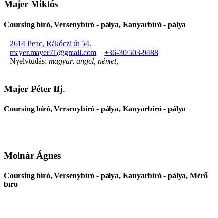
Majer Miklós
Coursing bíró, Versenybíró - pálya, Kanyarbíró - pálya
2614 Penc, Rákóczi út 54.
mayer.mayer71@gmail.com
+36-30/503-9488
Nyelvtudás:
magyar
,
angol
,
német
,
Majer Péter Ifj.
Coursing bíró, Versenybíró - pálya, Kanyarbíró - pálya
Molnár Ágnes
Coursing bíró, Versenybíró - pálya, Kanyarbíró - pálya, Mérő
bíró