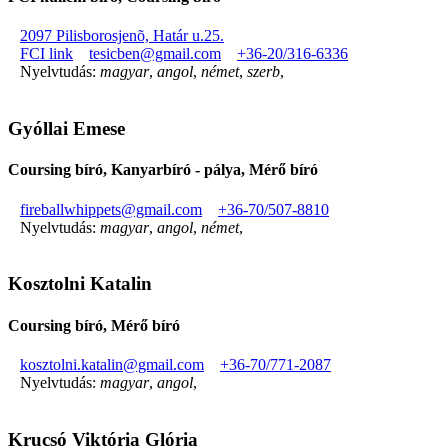
2097 Pilisborosjenõ, Határ u.25.
FCI link
tesicben@gmail.com
+36-20/316-6336
Nyelvtudás:
magyar
,
angol
,
német
,
szerb
,
Gyóllai Emese
Coursing bíró, Kanyarbíró - pálya, Mérő bíró
fireballwhippets@gmail.com
+36-70/507-8810
Nyelvtudás:
magyar
,
angol
,
német
,
Kosztolni Katalin
Coursing bíró, Mérő bíró
kosztolni.katalin@gmail.com
+36-70/771-2087
Nyelvtudás:
magyar
,
angol
,
Krucsó Viktória Glória