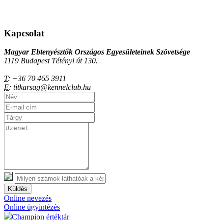
Kapcsolat
Magyar Ebtenyésztők Országos Egyesületeinek Szövetsége
1119 Budapest Tétényi út 130.
T:
+36 70 465 3911
E:
titkarsag@kennelclub.hu
Küldés
Online nevezés
Online ügyintézés
Champion értéktár