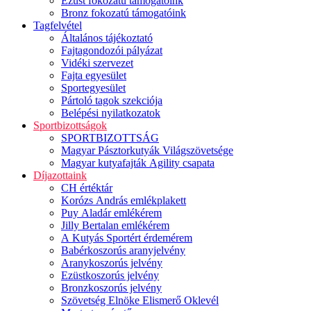
Ezüst fokozatú támogatóink
Bronz fokozatú támogatóink
Tagfelvétel
Általános tájékoztató
Fajtagondozói pályázat
Vidéki szervezet
Fajta egyesület
Sportegyesület
Pártoló tagok szekciója
Belépési nyilatkozatok
Sportbizottságok
SPORTBIZOTTSÁG
Magyar Pásztorkutyák Világszövetsége
Magyar kutyafajták Agility csapata
Díjazottaink
CH értéktár
Korózs András emlékplakett
Puy Aladár emlékérem
Jilly Bertalan emlékérem
A Kutyás Sportért érdemérem
Babérkoszorús aranyjelvény
Aranykoszorús jelvény
Ezüstkoszorús jelvény
Bronzkoszorús jelvény
Szövetség Elnöke Elismerő Oklevél