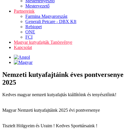
Mestertenyésztő
Mestervezető
Partnereink
Farmina Magyarország
Generali Petcare - DBX Kft
Rebiopet
ONE
FCI
Magyar kutyafajták Tanösvénye
Kapcsolat
Nemzeti kutyafajtáink éves pontversenye
2025
Kedves magyar nemzeti kutyafajtás kiállítóink és tenyésztőink!
Magyar Nemzeti kutyafajtáink 2025 évi pontversenye
Tisztelt Hölgyeim és Uraim ! Kedves Sporttársaink !