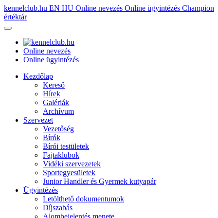
kennelclub.hu
EN
HU
Online nevezés
Online ügyintézés
Champion
értéktár
Online nevezés
Online ügyintézés
Kezdőlap
Kereső
Hírek
Galériák
Archívum
Szervezet
Vezetőség
Bírók
Bírói testületek
Fajtaklubok
Vidéki szervezetek
Sportegyesületek
Junior Handler és Gyermek kutyapár
Ügyintézés
Letölthető dokumentumok
Díjszabás
Alombejelentés menete