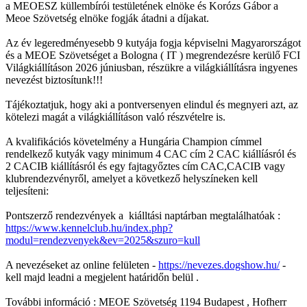
a MEOESZ küllembírói testületének elnöke és Korózs Gábor a
Meoe Szövetség elnöke fogják átadni a díjakat.
Az év legeredményesebb 9 kutyája fogja képviselni Magyarországot
és a MEOE Szövetséget a Bologna ( IT ) megrendezésre kerülő FCI
Világkiállításon 2026 júniusban, részükre a világkiállításra ingyenes
nevezést biztosítunk!!!
Tájékoztatjuk, hogy aki a pontversenyen elindul és megnyeri azt, az
kötelezi magát a világkiállításon való részvételre is.
A kvalifikációs követelmény a Hungária Champion címmel
rendelkező kutyák vagy minimum 4 CAC cím 2 CAC kiállíásról és
2 CACIB kiállításról és egy fajtagyőztes cím CAC,CACIB vagy
klubrendezvényről, amelyet a következő helyszíneken kell
teljesíteni:
Pontszerző rendezvények a kiálltási naptárban megtalálhatóak :
https://www.kennelclub.hu/index.php?
modul=rendezvenyek&ev=2025&szuro=kull
A nevezéseket az online felületen -
https://nevezes.dogshow.hu/
-
kell majd leadni a megjelent határidőn belül .
További információ : MEOE Szövetség 1194 Budapest , Hofherr