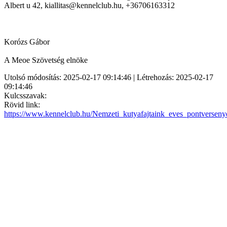
Albert u 42, kiallitas@kennelclub.hu, +36706163312
Korózs Gábor
A Meoe Szövetség elnöke
Utolsó módosítás: 2025-02-17 09:14:46 | Létrehozás: 2025-02-17
09:14:46
Kulcsszavak:
Rövid link:
https://www.kennelclub.hu/Nemzeti_kutyafajtaink_eves_pontversen