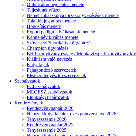
Online alombejelentés menete
Teljesítményfűzet
Német Juhászkutya törzskönyvezésének menete
Tulajdonjog átírás menete
Honosítás menete
Export pedigré kiváltásának menete
Kennelnév kiváltás menete
Szövetségi/Sportkártya ügyintézés
Champion ügyintézés
BH bizonyítvány és/vagy Munkavizsga bizonyítvány kiv
Kiállításra való nevezés
Kutyafajták
Fajtagondozó szervezetek
Elismert tenyésztői szervezetek
Szabályzatok
FCI szabályzatok
MEOESZ szabályzatok
Elnökségi határozatok
Rendezvények
Rendezvénynaptár 2026
Nemzeti kutyafajtaink éves pontversenye 2026
Tenyészszemle 2026
Rendezvénynaptár 2025
Tenyészszemle 2025
Nemzeti kutyafajtaink éves pontversenye 2025