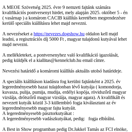
A MEOE Szövetség 2025. évre 9 nemzeti fajtánk számára
kvalifikációs pontversenyt hirdet, mely alapján 2025. október 5 - én
( vasárnap ) a komárom CACIB kiállítás keretében megrendezésre
kerülő speciális kiállításra lehet majd nevezni.
A nevezéseket a
https://nevezes.dogshow.hu
oldalon kell majd
leadni, a regisztrációs díj 5000 Ft , magyar tulajdonú kutyával lehet
majd nevezni.
A mellékleteket, a pontversenyhez való kvalifikáció igazolását,
pedig küldjék el a kiallitas@kennelclub.hu email címre.
Nevezési határidő a komáromi kiállítás aktuális utolsó határideje.
A speciális kiállításon kiadásra fog kerülni fajtánként a 2025. év
legeredményesebb hazai tulajdonban lévő kutyája ( komondorja,
kuvasza, pulija, pumija, mudija, erdélyi kopója, rövidszőrű magyar
vizslája, drótszőrű magyar vizslája, magyar agara). A kvalifikált és
nevezett kutyák közül 3-3 küllembíró fogja kiválasztani az év
legeredményesebb magyar fajta kutyáit.
A legeredményesebb pásztorkutyákat :
A legeredményesebb vadászkutyákat, pedig: fogja elbírálni.
A Best in Show programban pedig Dr.Jakkel Tamás az FCI elnöke,