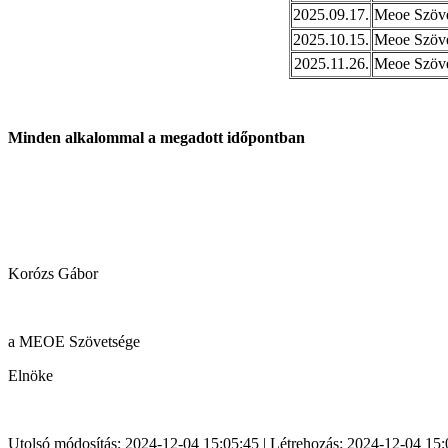
2025.09.17.
Meoe Szöve
2025.10.15.
Meoe Szöve
2025.11.26.
Meoe Szöve
Minden alkalommal a megadott időpontban
Korózs Gábor
a MEOE Szövetsége
Elnöke
Utolsó módosítás: 2024-12-04 15:05:45 | Létrehozás: 2024-12-04 15: