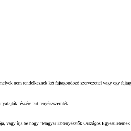
melyek nem rendelkeznek két fajtagondozó szervezettel vagy egy fajt
afajták részére tart tenyészszemlét:
dozója, vagy írja be hogy "Magyar Ebtenyésztők Országos Egyesületeinek 