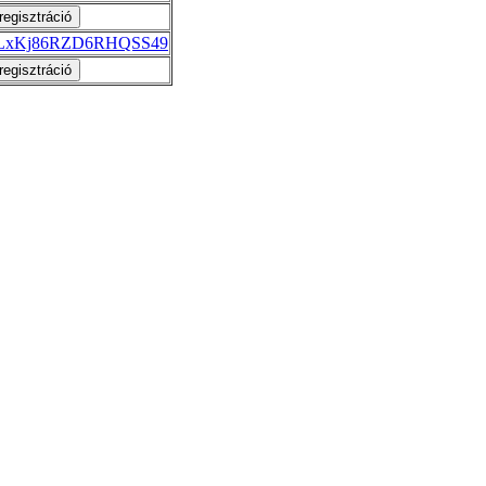
gle/LxKj86RZD6RHQSS49