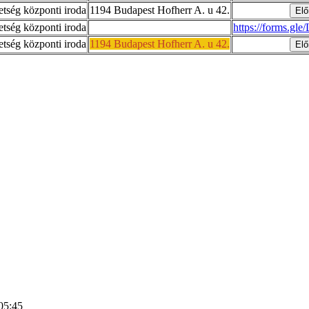
tség központi iroda
1194 Budapest Hofherr A. u 42.
tség központi iroda
https://forms.
tség központi iroda
1194 Budapest Hofherr A. u 42.
05:45