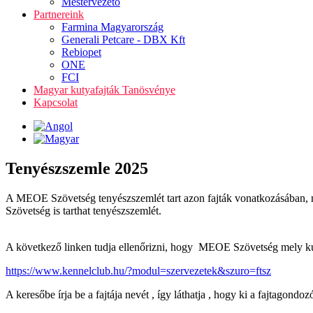
Mestervezető
Partnereink
Farmina Magyarország
Generali Petcare - DBX Kft
Rebiopet
ONE
FCI
Magyar kutyafajták Tanösvénye
Kapcsolat
Tenyészszemle 2025
A MEOE Szövetség tenyészszemlét tart azon fajták vonatkozásában, 
Szövetség is tarthat tenyészszemlét.
A következő linken tudja ellenőrizni, hogy MEOE Szövetség mely kuty
https://www.kennelclub.hu/?modul=szervezetek&szuro=ftsz
A keresőbe írja be a fajtája nevét , így láthatja , hogy ki a fajtagon