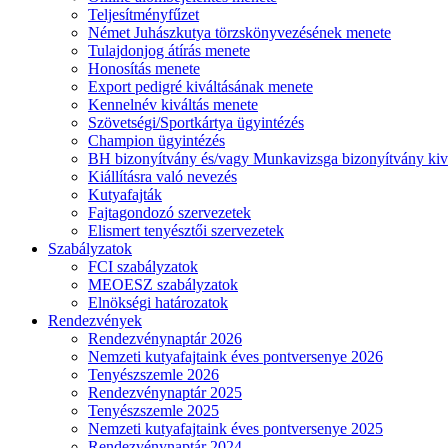
Teljesítményfűzet
Német Juhászkutya törzskönyvezésének menete
Tulajdonjog átírás menete
Honosítás menete
Export pedigré kiváltásának menete
Kennelnév kiváltás menete
Szövetségi/Sportkártya ügyintézés
Champion ügyintézés
BH bizonyítvány és/vagy Munkavizsga bizonyítvány kiv
Kiállításra való nevezés
Kutyafajták
Fajtagondozó szervezetek
Elismert tenyésztői szervezetek
Szabályzatok
FCI szabályzatok
MEOESZ szabályzatok
Elnökségi határozatok
Rendezvények
Rendezvénynaptár 2026
Nemzeti kutyafajtaink éves pontversenye 2026
Tenyészszemle 2026
Rendezvénynaptár 2025
Tenyészszemle 2025
Nemzeti kutyafajtaink éves pontversenye 2025
Rendezvénynaptár 2024