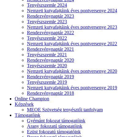
Tenyészszemle 2024
Nemzeti kutyafajtáink éves pontversenye 2024
Rendezvénynaptár 2023
Tenyészszemle 2023
Nemzeti kutyafajtáink éves pontversenye 2023
Rendezvénynaptár 2022
Tenyészszemle 2022
Nemzeti kutyafajtáink éves pontversenye 2022
Rendezvénynaptár 2021
Tenyészszemle 2021
Rendezvénynaptár 2020
Tenyészszemle 2020
Nemzeti kutyafajtáink éves pontversenye 2020
Rendezvénynaptár 2019
Tenyészszemle 2019
Nemzeti kutyafajtáink éves pontversenye 2019
Rendezvénynaptár 2018
Online Champion
Képzések
MEOE Szövetség tenyésztői tanfolyam
Támogatóink
Gyémánt fokozat támogatóink
Arany fokozatú támogatóink
Ezüst fokozatú támogatóink