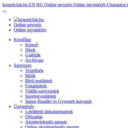
kennelclub.hu
EN
HU
Online nevezés
Online ügyintézés
Champion é
Online nevezés
Online ügyintézés
Kezdőlap
Kereső
Hírek
Galériák
Archívum
Szervezet
Vezetőség
Bírók
Bírói testületek
Fajtaklubok
Vidéki szervezetek
Sportegyesületek
Junior Handler és Gyermek kutyapár
Ügyintézés
Letölthető dokumentumok
Díjszabás
Alombejelentés menete
Online alombejelentés menete