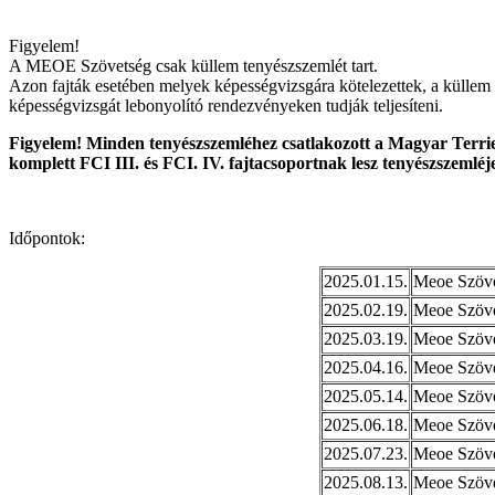
Figyelem!
A MEOE Szövetség csak küllem tenyészszemlét tart.
Azon fajták esetében melyek képességvizsgára kötelezettek, a küllem 
képességvizsgát lebonyolító rendezvényeken tudják teljesíteni.
Figyelem! Minden tenyészszemléhez csatlakozott a Magyar Terrie
komplett FCI III. és FCI. IV. fajtacsoportnak lesz tenyészszemléj
Időpontok:
2025.01.15.
Meoe Szöve
2025.02.19.
Meoe Szöve
2025.03.19.
Meoe Szöve
2025.04.16.
Meoe Szöve
2025.05.14.
Meoe Szöve
2025.06.18.
Meoe Szöve
2025.07.23.
Meoe Szöve
2025.08.13.
Meoe Szöve