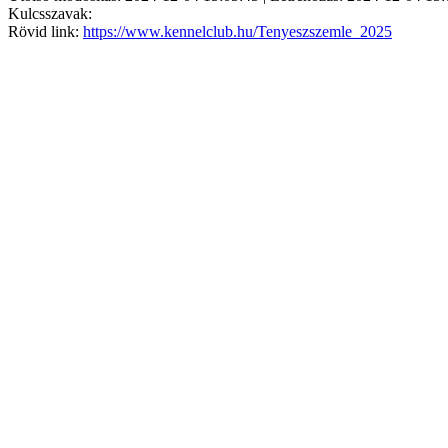
Kulcsszavak:
Rövid link:
https://www.kennelclub.hu/Tenyeszszemle_2025