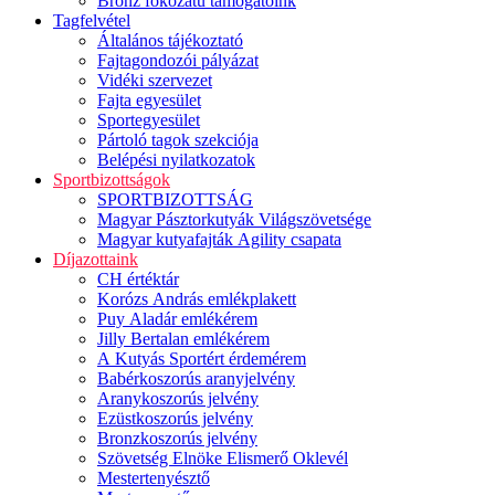
Bronz fokozatú támogatóink
Tagfelvétel
Általános tájékoztató
Fajtagondozói pályázat
Vidéki szervezet
Fajta egyesület
Sportegyesület
Pártoló tagok szekciója
Belépési nyilatkozatok
Sportbizottságok
SPORTBIZOTTSÁG
Magyar Pásztorkutyák Világszövetsége
Magyar kutyafajták Agility csapata
Díjazottaink
CH értéktár
Korózs András emlékplakett
Puy Aladár emlékérem
Jilly Bertalan emlékérem
A Kutyás Sportért érdemérem
Babérkoszorús aranyjelvény
Aranykoszorús jelvény
Ezüstkoszorús jelvény
Bronzkoszorús jelvény
Szövetség Elnöke Elismerő Oklevél
Mestertenyésztő