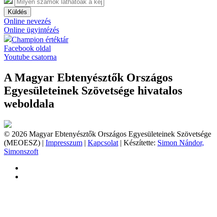
Küldés
Online nevezés
Online ügyintézés
Champion értéktár
Facebook oldal
Youtube csatorna
A Magyar Ebtenyésztők Országos
Egyesületeinek Szövetsége hivatalos
weboldala
© 2026 Magyar Ebtenyésztők Országos Egyesületeinek Szövetsége
(MEOESZ) |
Impresszum
|
Kapcsolat
| Készítette:
Simon Nándor,
Simonszoft