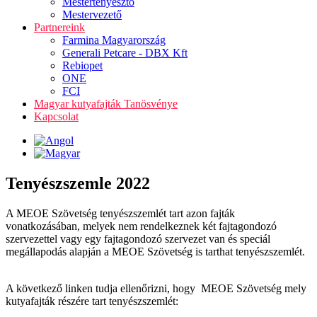
Mestertenyésztő
Mestervezető
Partnereink
Farmina Magyarország
Generali Petcare - DBX Kft
Rebiopet
ONE
FCI
Magyar kutyafajták Tanösvénye
Kapcsolat
Tenyészszemle 2022
A MEOE Szövetség tenyészszemlét tart azon fajták
vonatkozásában, melyek nem rendelkeznek két fajtagondozó
szervezettel vagy egy fajtagondozó szervezet van és speciál
megállapodás alapján a MEOE Szövetség is tarthat tenyészszemlét.
A következő linken tudja ellenőrizni, hogy MEOE Szövetség mely
kutyafajták részére tart tenyészszemlét: