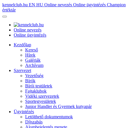
kennelclub.hu
EN
HU
Online nevezés
Online ügyintézés
Champion
értéktár
Online nevezés
Online ügyintézés
Kezdőlap
Kereső
Hírek
Galériák
Archívum
Szervezet
Vezetőség
Bírók
Bírói testületek
Fajtaklubok
Vidéki szervezetek
Sportegyesületek
Junior Handler és Gyermek kutyapár
Ügyintézés
Letölthető dokumentumok
Díjszabás
Alombejelentés menete