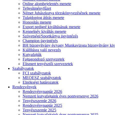
Online alombejelentés menete
Teljesítményfűzet
Német Juhászkutya törzskönyvezésének menete
Tulajdonjog átírás menete
Honosítás menete
Export pedigré kiváltásának menete
Kennelnév kiváltás menete
Szövetségi/Sportkártya ügyintézés
Champion ügyintézés
BH bizonyítvány és/vagy Munkavizsga bizonyítvány kiv
Kiállításra való nevezés
Kutyafajták
Fajtagondozó szervezetek
Elismert tenyésztői szervezetek
Szabályzatok
FCI szabályzatok
MEOESZ szabályzatok
Elnökségi határozatok
Rendezvények
Rendezvénynaptár 2026
Nemzeti kutyafajtaink éves pontversenye 2026
Tenyészszemle 2026
Rendezvénynaptár 2025
Tenyészszemle 2025
Nemzeti kutyafajtaink éves pontversenye 2025