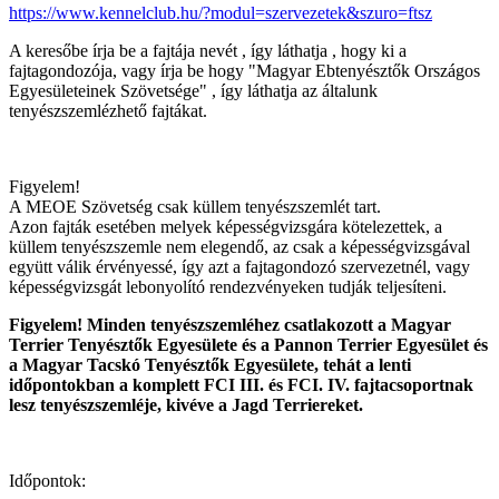
https://www.kennelclub.hu/?modul=szervezetek&szuro=ftsz
A keresőbe írja be a fajtája nevét , így láthatja , hogy ki a
fajtagondozója, vagy írja be hogy "Magyar Ebtenyésztők Országos
Egyesületeinek Szövetsége" , így láthatja az általunk
tenyészszemlézhető fajtákat.
Figyelem!
A MEOE Szövetség csak küllem tenyészszemlét tart.
Azon fajták esetében melyek képességvizsgára kötelezettek, a
küllem tenyészszemle nem elegendő, az csak a képességvizsgával
együtt válik érvényessé, így azt a fajtagondozó szervezetnél, vagy
képességvizsgát lebonyolító rendezvényeken tudják teljesíteni.
Figyelem! Minden tenyészszemléhez csatlakozott a Magyar
Terrier Tenyésztők Egyesülete és a Pannon Terrier Egyesület és
a Magyar Tacskó Tenyésztők Egyesülete, tehát a lenti
időpontokban a komplett FCI III. és FCI. IV. fajtacsoportnak
lesz tenyészszemléje, kivéve a Jagd Terriereket.
Időpontok: