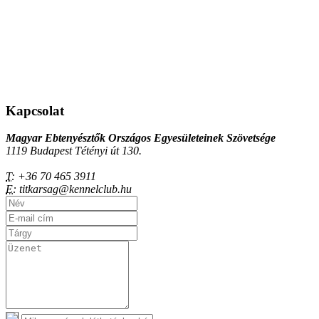
Kapcsolat
Magyar Ebtenyésztők Országos Egyesületeinek Szövetsége
1119 Budapest Tétényi út 130.
T:
+36 70 465 3911
E:
titkarsag@kennelclub.hu