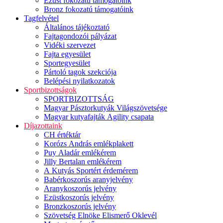
Ezüst fokozatú támogatóink
Bronz fokozatú támogatóink
Tagfelvétel
Általános tájékoztató
Fajtagondozói pályázat
Vidéki szervezet
Fajta egyesület
Sportegyesület
Pártoló tagok szekciója
Belépési nyilatkozatok
Sportbizottságok
SPORTBIZOTTSÁG
Magyar Pásztorkutyák Világszövetsége
Magyar kutyafajták Agility csapata
Díjazottaink
CH értéktár
Korózs András emlékplakett
Puy Aladár emlékérem
Jilly Bertalan emlékérem
A Kutyás Sportért érdemérem
Babérkoszorús aranyjelvény
Aranykoszorús jelvény
Ezüstkoszorús jelvény
Bronzkoszorús jelvény
Szövetség Elnöke Elismerő Oklevél