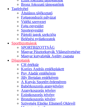
Ezüst fokozatú támogatóink
Bronz fokozatú támogatóink
Tagfelvétel
Általános tájékoztató
Fajtagondozói pályázat
Vidéki szervezet
Fajta egyesület
Sportegyesület
Pártoló tagok szekciója
Belépési nyilatkozatok
Sportbizottságok
SPORTBIZOTTSÁG
Magyar Pásztorkutyák Világszövetsége
Magyar kutyafajták Agility csapata
Díjazottaink
CH értéktár
Korózs András emlékplakett
Puy Aladár emlékérem
Jilly Bertalan emlékérem
A Kutyás Sportért érdemérem
Babérkoszorús aranyjelvény
Aranykoszorús jelvény
Ezüstkoszorús jelvény
Bronzkoszorús jelvény
Szövetség Elnöke Elismerő Oklevél