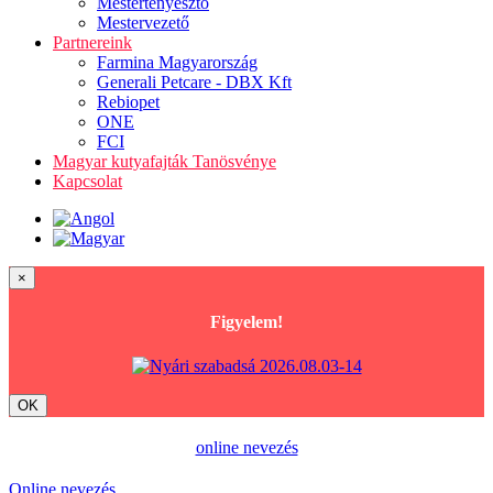
Mestertenyésztő
Mestervezető
Partnereink
Farmina Magyarország
Generali Petcare - DBX Kft
Rebiopet
ONE
FCI
Magyar kutyafajták Tanösvénye
Kapcsolat
×
Figyelem!
OK
online nevezés
Online nevezés