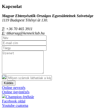
Kapcsolat
Magyar Ebtenyésztők Országos Egyesületeinek Szövetsége
1119 Budapest Tétényi út 130.
T:
+36 70 465 3911
E:
titkarsag@kennelclub.hu
Küldés
Online nevezés
Online ügyintézés
Champion értéktár
Facebook oldal
Youtube csatorna