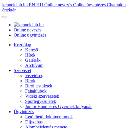
kennelclub.hu
EN
HU
Online nevezés
Online ügyintézés
Champion
értéktár
Online nevezés
Online ügyintézés
Kezdőlap
Kereső
Hírek
Galériák
Archívum
Szervezet
Vezetőség
Bírók
Bírói testületek
Fajtaklubok
Vidéki szervezetek
Sportegyesületek
Junior Handler és Gyermek kutyapár
Ügyintézés
Letölthető dokumentumok
Díjszabás
Alombejelentés menete