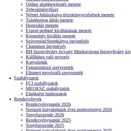
Online alombejelentés menete
Teljesítményfűzet
Német Juhászkutya törzskönyvezésének menete
Tulajdonjog átírás menete
Honosítás menete
Export pedigré kiváltásának menete
Kennelnév kiváltás menete
Szövetségi/Sportkártya ügyintézés
Champion ügyintézés
BH bizonyítvány és/vagy Munkavizsga bizonyítvány kiv
Kiállításra való nevezés
Kutyafajták
Fajtagondozó szervezetek
Elismert tenyésztői szervezetek
Szabályzatok
FCI szabályzatok
MEOESZ szabályzatok
Elnökségi határozatok
Rendezvények
Rendezvénynaptár 2026
Nemzeti kutyafajtaink éves pontversenye 2026
Tenyészszemle 2026
Rendezvénynaptár 2025
Tenyészszemle 2025
Nemzeti kutyafajtaink éves pontversenye 2025