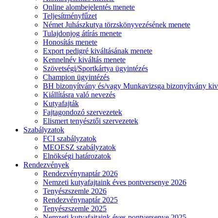
Online alombejelentés menete
Teljesítményfűzet
Német Juhászkutya törzskönyvezésének menete
Tulajdonjog átírás menete
Honosítás menete
Export pedigré kiváltásának menete
Kennelnév kiváltás menete
Szövetségi/Sportkártya ügyintézés
Champion ügyintézés
BH bizonyítvány és/vagy Munkavizsga bizonyítvány kiv
Kiállításra való nevezés
Kutyafajták
Fajtagondozó szervezetek
Elismert tenyésztői szervezetek
Szabályzatok
FCI szabályzatok
MEOESZ szabályzatok
Elnökségi határozatok
Rendezvények
Rendezvénynaptár 2026
Nemzeti kutyafajtaink éves pontversenye 2026
Tenyészszemle 2026
Rendezvénynaptár 2025
Tenyészszemle 2025
Nemzeti kutyafajtaink éves pontversenye 2025