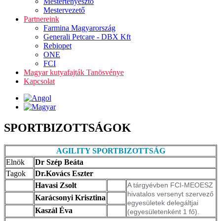
Mestertenyésztő
Mestervezető
Partnereink
Farmina Magyarország
Generali Petcare - DBX Kft
Rebiopet
ONE
FCI
Magyar kutyafajták Tanösvénye
Kapcsolat
SPORTBIZOTTSÁGOK
AGILITY SPORTBIZOTTSÁG
Elnök
Dr Szép Beáta
Tagok
Dr.Kovács Eszter
Havasi Zsolt
A tárgyévben FCI-MEOESZ
hivatalos versenyt szervező
Karácsonyi Krisztina
egyesületek delegáltjai
Kaszál Éva
(egyesületenként 1 fő).