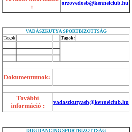
orzovedosb@kennelclub.hu
:
VADÁSZKUTYA SPORTBIZOTTSÁG
Tagok
Tagok:
Dokumentumok:
További
vadaszkutyasb@kennelclub.hu
információ :
DOG DANCING SPORTBIZOTTSÁG