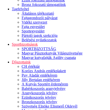
Ezüst fokozatú támogatóink
Bronz fokozatú támogatóink
Tagfelvétel
Általános tájékoztató
Fajtagondozói pályázat
Vidéki szervezet
Fajta egyesület
Sportegyesület
Pártoló tagok szekciója
Belépési nyilatkozatok
Sportbizottságok
SPORTBIZOTTSÁG
Magyar Pásztorkutyák Világszövetsége
Magyar kutyafajták Agility csapata
Díjazottaink
CH értéktár
Korózs András emlékplakett
Puy Aladár emlékérem
Jilly Bertalan emlékérem
A Kutyás Sportért érdemérem
Babérkoszorús aranyjelvény
Aranykoszorús jelvény
Ezüstkoszorús jelvény
Bronzkoszorús jelvény
Szövetség Elnöke Elismerő Oklevél