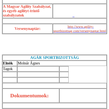
A Magyar Agility Szabályzat,
és egyéb agilityt érintő
szabályzatok
http://www.agility-
Versenynaptár:
sportbizottsag.com/versenynaptar.html
AGÁR SPORTBIZOTTSÁG
Elnök
Molnár Ágnes
Tagok
Dokumentumok: