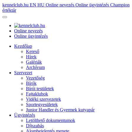
kennelclub.hu
EN
HU
Online nevezés
Online ügyintézés
Champion
értéktár
Online nevezés
Online ügyintézés
Kezdőlap
Kereső
Hírek
Galériák
Archívum
Szervezet
Vezetőség
Bírók
Bírói testületek
Fajtaklubok
Vidéki szervezetek
Sportegyesületek
Junior Handler és Gyermek kutyapár
Ügyintézés
Letölthető dokumentumok
Díjszabás
Alombejelentés menete