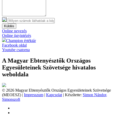
Küldés
Online nevezés
Online ügyintézés
Champion értéktár
Facebook oldal
Youtube csatorna
A Magyar Ebtenyésztők Országos
Egyesületeinek Szövetsége hivatalos
weboldala
© 2026 Magyar Ebtenyésztők Országos Egyesületeinek Szövetsége
(MEOESZ) |
Impresszum
|
Kapcsolat
| Készítette:
Simon Nándor,
Simonszoft