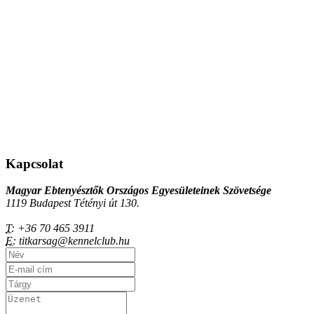
Kapcsolat
Magyar Ebtenyésztők Országos Egyesületeinek Szövetsége
1119 Budapest Tétényi út 130.
T:
+36 70 465 3911
E:
titkarsag@kennelclub.hu