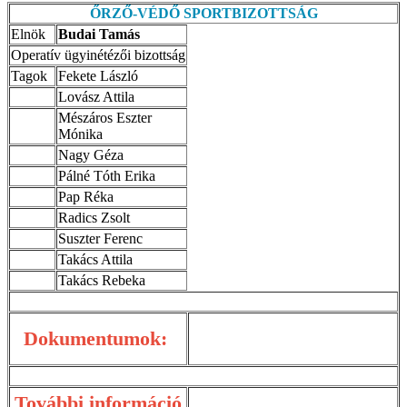
ŐRZŐ-VÉDŐ SPORTBIZOTTSÁG
Elnök
Budai Tamás
Operatív ügyinétézői bizottság
Tagok
Fekete László
Lovász Attila
Mészáros Eszter
Mónika
Nagy Géza
Pálné Tóth Erika
Pap Réka
Radics Zsolt
Suszter Ferenc
Takács Attila
Takács Rebeka
Dokumentumok:
További információ