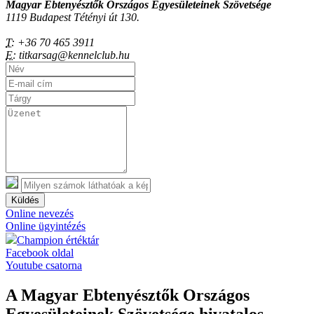
Magyar Ebtenyésztők Országos Egyesületeinek Szövetsége
1119 Budapest Tétényi út 130.
T:
+36 70 465 3911
E:
titkarsag@kennelclub.hu
Küldés
Online nevezés
Online ügyintézés
Champion értéktár
Facebook oldal
Youtube csatorna
A Magyar Ebtenyésztők Országos