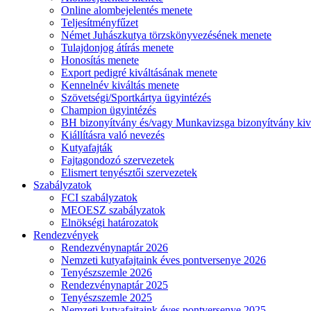
Online alombejelentés menete
Teljesítményfűzet
Német Juhászkutya törzskönyvezésének menete
Tulajdonjog átírás menete
Honosítás menete
Export pedigré kiváltásának menete
Kennelnév kiváltás menete
Szövetségi/Sportkártya ügyintézés
Champion ügyintézés
BH bizonyítvány és/vagy Munkavizsga bizonyítvány kiv
Kiállításra való nevezés
Kutyafajták
Fajtagondozó szervezetek
Elismert tenyésztői szervezetek
Szabályzatok
FCI szabályzatok
MEOESZ szabályzatok
Elnökségi határozatok
Rendezvények
Rendezvénynaptár 2026
Nemzeti kutyafajtaink éves pontversenye 2026
Tenyészszemle 2026
Rendezvénynaptár 2025
Tenyészszemle 2025
Nemzeti kutyafajtaink éves pontversenye 2025