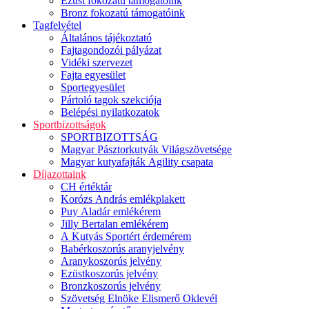
Ezüst fokozatú támogatóink
Bronz fokozatú támogatóink
Tagfelvétel
Általános tájékoztató
Fajtagondozói pályázat
Vidéki szervezet
Fajta egyesület
Sportegyesület
Pártoló tagok szekciója
Belépési nyilatkozatok
Sportbizottságok
SPORTBIZOTTSÁG
Magyar Pásztorkutyák Világszövetsége
Magyar kutyafajták Agility csapata
Díjazottaink
CH értéktár
Korózs András emlékplakett
Puy Aladár emlékérem
Jilly Bertalan emlékérem
A Kutyás Sportért érdemérem
Babérkoszorús aranyjelvény
Aranykoszorús jelvény
Ezüstkoszorús jelvény
Bronzkoszorús jelvény
Szövetség Elnöke Elismerő Oklevél