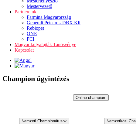
Mestertenyésztő
Mestervezető
Partnereink
Farmina Magyarország
Generali Petcare - DBX Kft
Rebiopet
ONE
FCI
Magyar kutyafajták Tanösvénye
Kapcsolat
Champion ügyintézés