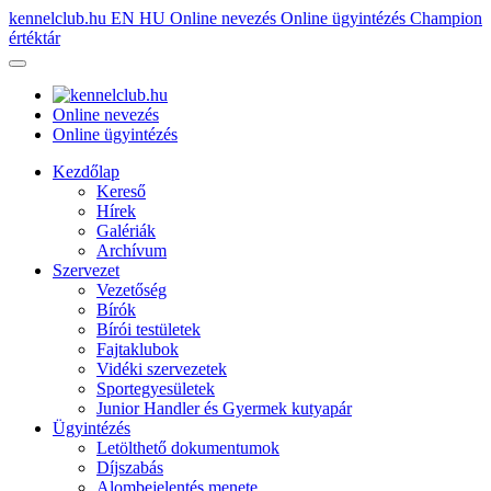
kennelclub.hu
EN
HU
Online nevezés
Online ügyintézés
Champion
értéktár
Online nevezés
Online ügyintézés
Kezdőlap
Kereső
Hírek
Galériák
Archívum
Szervezet
Vezetőség
Bírók
Bírói testületek
Fajtaklubok
Vidéki szervezetek
Sportegyesületek
Junior Handler és Gyermek kutyapár
Ügyintézés
Letölthető dokumentumok
Díjszabás
Alombejelentés menete