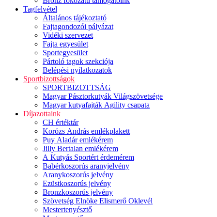
Bronz fokozatú támogatóink
Tagfelvétel
Általános tájékoztató
Fajtagondozói pályázat
Vidéki szervezet
Fajta egyesület
Sportegyesület
Pártoló tagok szekciója
Belépési nyilatkozatok
Sportbizottságok
SPORTBIZOTTSÁG
Magyar Pásztorkutyák Világszövetsége
Magyar kutyafajták Agility csapata
Díjazottaink
CH értéktár
Korózs András emlékplakett
Puy Aladár emlékérem
Jilly Bertalan emlékérem
A Kutyás Sportért érdemérem
Babérkoszorús aranyjelvény
Aranykoszorús jelvény
Ezüstkoszorús jelvény
Bronzkoszorús jelvény
Szövetség Elnöke Elismerő Oklevél
Mestertenyésztő