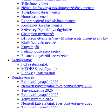
Teljesítményfűzet
Német Juhászkutya törzskönyvezésének menete
Tulajdonjog átírás menete
Honosítás menete
Export pedigré kiváltásának menete
Kennelnév kiváltás menete
Szövetségi/Sportkártya ügyintézés
Champion ügyintézés
BH bizonyítvány és/vagy Munkavizsga bizonyítvány kiv
Kiállításra való nevezés
Kutyafajták
Fajtagondozó szervezetek
Elismert tenyésztői szervezetek
Szabályzatok
FCI szabályzatok
MEOESZ szabályzatok
Elnökségi határozatok
Rendezvények
Rendezvénynaptár 2026
Nemzeti kutyafajtaink éves pontversenye 2026
Tenyészszemle 2026
Rendezvénynaptár 2025
Tenyészszemle 2025
Nemzeti kutyafajtaink éves pontversenye 2025
Rendezvénynaptár 2024