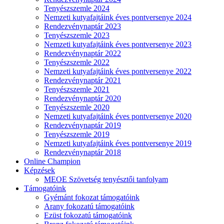
Tenyészszemle 2024
Nemzeti kutyafajtáink éves pontversenye 2024
Rendezvénynaptár 2023
Tenyészszemle 2023
Nemzeti kutyafajtáink éves pontversenye 2023
Rendezvénynaptár 2022
Tenyészszemle 2022
Nemzeti kutyafajtáink éves pontversenye 2022
Rendezvénynaptár 2021
Tenyészszemle 2021
Rendezvénynaptár 2020
Tenyészszemle 2020
Nemzeti kutyafajtáink éves pontversenye 2020
Rendezvénynaptár 2019
Tenyészszemle 2019
Nemzeti kutyafajtáink éves pontversenye 2019
Rendezvénynaptár 2018
Online Champion
Képzések
MEOE Szövetség tenyésztői tanfolyam
Támogatóink
Gyémánt fokozat támogatóink
Arany fokozatú támogatóink
Ezüst fokozatú támogatóink