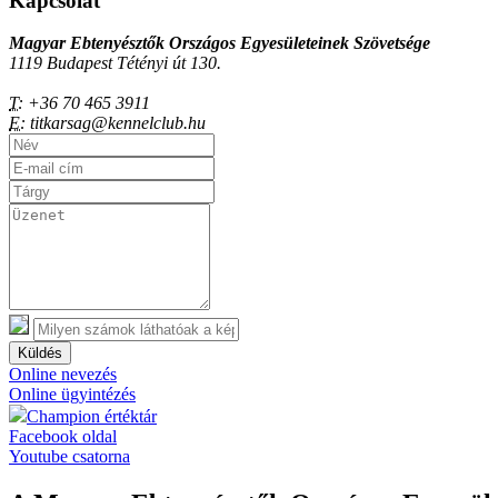
Kapcsolat
Magyar Ebtenyésztők Országos Egyesületeinek Szövetsége
1119 Budapest Tétényi út 130.
T:
+36 70 465 3911
E:
titkarsag@kennelclub.hu
Küldés
Online nevezés
Online ügyintézés
Champion értéktár
Facebook oldal
Youtube csatorna