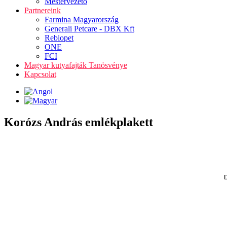
Mestervezető
Partnereink
Farmina Magyarország
Generali Petcare - DBX Kft
Rebiopet
ONE
FCI
Magyar kutyafajták Tanösvénye
Kapcsolat
Korózs András emlékplakett
D