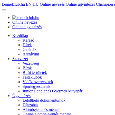
kennelclub.hu
EN
HU
Online nevezés
Online ügyintézés
Champion é
Online nevezés
Online ügyintézés
Kezdőlap
Kereső
Hírek
Galériák
Archívum
Szervezet
Vezetőség
Bírók
Bírói testületek
Fajtaklubok
Vidéki szervezetek
Sportegyesületek
Junior Handler és Gyermek kutyapár
Ügyintézés
Letölthető dokumentumok
Díjszabás
Alombejelentés menete
Online alombejelentés menete