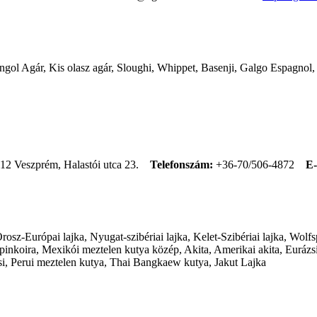
 Angol Agár, Kis olasz agár, Sloughi, Whippet, Basenji, Galgo Espagno
12 Veszprém, Halastói utca 23.
Telefonszám:
+36-70/506-4872
E-
sz-Európai lajka, Nyugat-szibériai lajka, Kelet-Szibériai lajka, Wolfsp
koira, Mexikói meztelen kutya közép, Akita, Amerikai akita, Eurázsi
si, Perui meztelen kutya, Thai Bangkaew kutya, Jakut Lajka