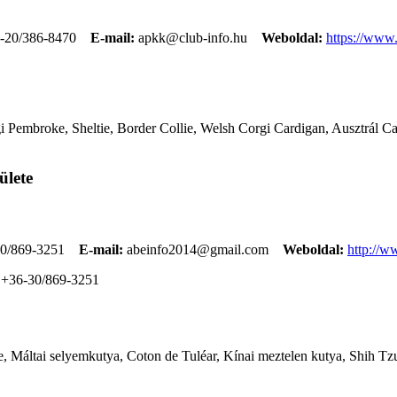
-20/386-8470
E-mail:
apkk@club-info.hu
Weboldal:
https://www
 Pembroke, Sheltie, Border Collie, Welsh Corgi Cardigan, Ausztrál Cat
ülete
0/869-3251
E-mail:
abeinfo2014@gmail.com
Weboldal:
http://w
+36-30/869-3251
, Máltai selyemkutya, Coton de Tuléar, Kínai meztelen kutya, Shih Tzu,