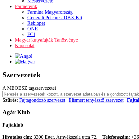
Mestervezető
Partnereink
Farmina Magyarország
Generali Petcare - DBX Kft
Rebiopet
ONE
FCI
Magyar kutyafajták Tanösvénye
Kapcsolat
Szervezetek
A MEOESZ tagszervezetei
Szűrés:
Fajtagondozó szervezet
|
Elismert tenyésztő szervezet
|
Fajta
Agár Klub
Fajtaklub
Hivatalos cím:
3300 Eger, Árnyékszala utca 72.
Telefonszám:
+36