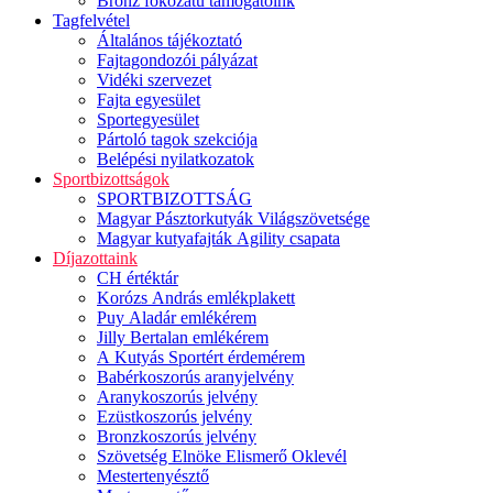
Bronz fokozatú támogatóink
Tagfelvétel
Általános tájékoztató
Fajtagondozói pályázat
Vidéki szervezet
Fajta egyesület
Sportegyesület
Pártoló tagok szekciója
Belépési nyilatkozatok
Sportbizottságok
SPORTBIZOTTSÁG
Magyar Pásztorkutyák Világszövetsége
Magyar kutyafajták Agility csapata
Díjazottaink
CH értéktár
Korózs András emlékplakett
Puy Aladár emlékérem
Jilly Bertalan emlékérem
A Kutyás Sportért érdemérem
Babérkoszorús aranyjelvény
Aranykoszorús jelvény
Ezüstkoszorús jelvény
Bronzkoszorús jelvény
Szövetség Elnöke Elismerő Oklevél
Mestertenyésztő