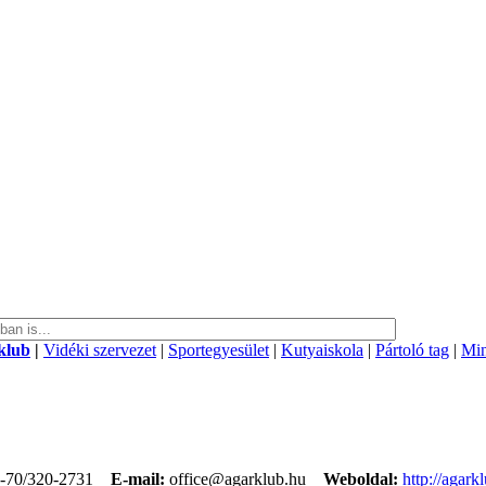
klub
|
Vidéki szervezet
|
Sportegyesület
|
Kutyaiskola
|
Pártoló tag
|
Min
-70/320-2731
E-mail:
office@agarklub.hu
Weboldal:
http://agark