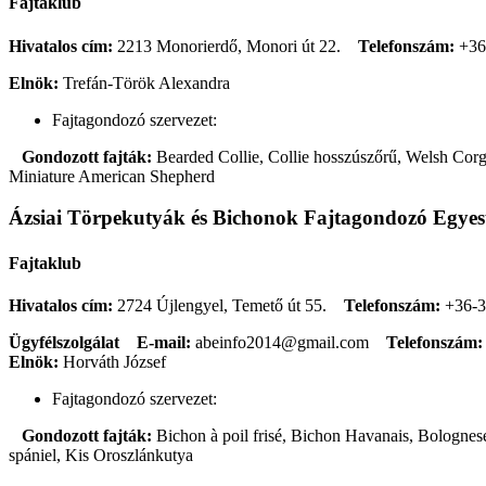
Fajtaklub
Hivatalos cím:
2213 Monorierdő, Monori út 22.
Telefonszám:
+36
Elnök:
Trefán-Török Alexandra
Fajtagondozó szervezet:
Gondozott fajták:
Bearded Collie, Collie hosszúszőrű, Welsh Corgi
Miniature American Shepherd
Ázsiai Törpekutyák és Bichonok Fajtagondozó Egyes
Fajtaklub
Hivatalos cím:
2724 Újlengyel, Temető út 55.
Telefonszám:
+36-3
Ügyfélszolgálat
E-mail:
abeinfo2014@gmail.com
Telefonszám:
Elnök:
Horváth József
Fajtagondozó szervezet:
Gondozott fajták:
Bichon à poil frisé, Bichon Havanais, Bolognese
spániel, Kis Oroszlánkutya