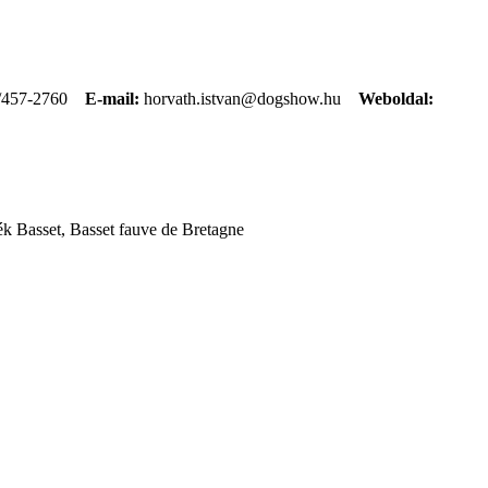
/457-2760
E-mail:
horvath.istvan@dogshow.hu
Weboldal:
k Basset, Basset fauve de Bretagne