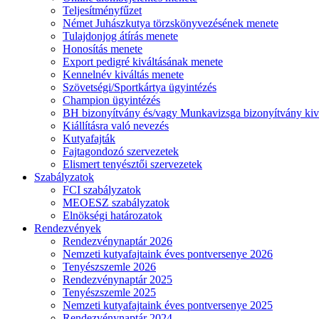
Teljesítményfűzet
Német Juhászkutya törzskönyvezésének menete
Tulajdonjog átírás menete
Honosítás menete
Export pedigré kiváltásának menete
Kennelnév kiváltás menete
Szövetségi/Sportkártya ügyintézés
Champion ügyintézés
BH bizonyítvány és/vagy Munkavizsga bizonyítvány kiv
Kiállításra való nevezés
Kutyafajták
Fajtagondozó szervezetek
Elismert tenyésztői szervezetek
Szabályzatok
FCI szabályzatok
MEOESZ szabályzatok
Elnökségi határozatok
Rendezvények
Rendezvénynaptár 2026
Nemzeti kutyafajtaink éves pontversenye 2026
Tenyészszemle 2026
Rendezvénynaptár 2025
Tenyészszemle 2025
Nemzeti kutyafajtaink éves pontversenye 2025
Rendezvénynaptár 2024