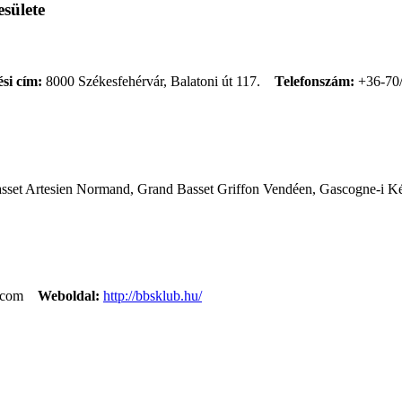
sülete
si cím:
8000 Székesfehérvár, Balatoni út 117.
Telefonszám:
+36-70
asset Artesien Normand, Grand Basset Griffon Vendéen, Gascogne-i Ké
.com
Weboldal:
http://bbsklub.hu/