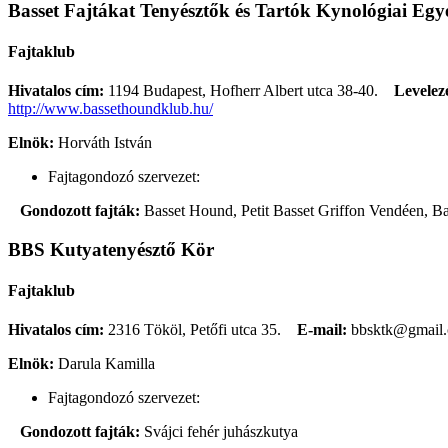
Basset Fajtákat Tenyésztők és Tartók Kynológiai Egye
Fajtaklub
Hivatalos cím:
1194 Budapest, Hofherr Albert utca 38-40.
Levelezé
http://www.bassethoundklub.hu/
Elnök:
Horváth István
Fajtagondozó szervezet:
Gondozott fajták:
Basset Hound, Petit Basset Griffon Vendéen, B
BBS Kutyatenyésztő Kör
Fajtaklub
Hivatalos cím:
2316 Tököl, Petőfi utca 35.
E-mail:
bbsktk@gmail
Elnök:
Darula Kamilla
Fajtagondozó szervezet:
Gondozott fajták:
Svájci fehér juhászkutya