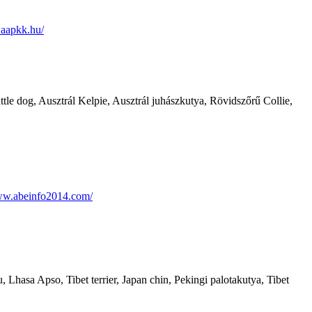
.aapkk.hu/
tle dog, Ausztrál Kelpie, Ausztrál juhászkutya, Rövidszőrű Collie,
ww.abeinfo2014.com/
 Lhasa Apso, Tibet terrier, Japan chin, Pekingi palotakutya, Tibet