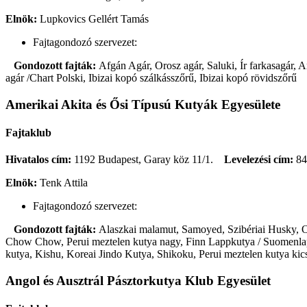
Elnök:
Lupkovics Gellért Tamás
Fajtagondozó szervezet:
Gondozott fajták:
Afgán Agár, Orosz agár, Saluki, Ír farkasagár,
agár /Chart Polski, Ibizai kopó szálkásszőrű, Ibizai kopó rövidszőrű
Amerikai Akita és Ősi Típusú Kutyák Egyesülete
Fajtaklub
Hivatalos cím:
1192 Budapest, Garay köz 11/1.
Levelezési cím:
84
Elnök:
Tenk Attila
Fajtagondozó szervezet:
Gondozott fajták:
Alaszkai malamut, Samoyed, Szibériai Husky, Oro
Chow Chow, Perui meztelen kutya nagy, Finn Lappkutya / Suomenlapin
kutya, Kishu, Koreai Jindo Kutya, Shikoku, Perui meztelen kutya kic
Angol és Ausztrál Pásztorkutya Klub Egyesület