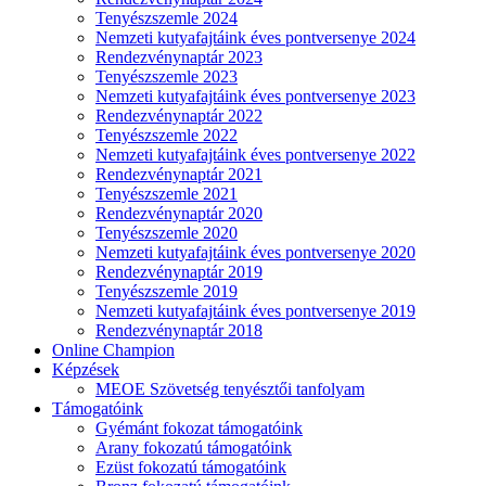
Tenyészszemle 2024
Nemzeti kutyafajtáink éves pontversenye 2024
Rendezvénynaptár 2023
Tenyészszemle 2023
Nemzeti kutyafajtáink éves pontversenye 2023
Rendezvénynaptár 2022
Tenyészszemle 2022
Nemzeti kutyafajtáink éves pontversenye 2022
Rendezvénynaptár 2021
Tenyészszemle 2021
Rendezvénynaptár 2020
Tenyészszemle 2020
Nemzeti kutyafajtáink éves pontversenye 2020
Rendezvénynaptár 2019
Tenyészszemle 2019
Nemzeti kutyafajtáink éves pontversenye 2019
Rendezvénynaptár 2018
Online Champion
Képzések
MEOE Szövetség tenyésztői tanfolyam
Támogatóink
Gyémánt fokozat támogatóink
Arany fokozatú támogatóink
Ezüst fokozatú támogatóink