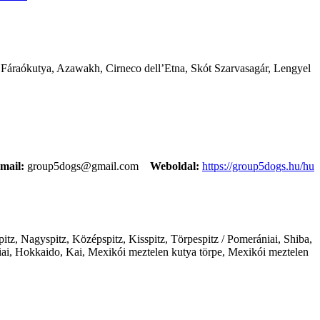
l, Fáraókutya, Azawakh, Cirneco dell’Etna, Skót Szarvasagár, Lengyel
mail:
group5dogs@gmail.com
Weboldal:
https://group5dogs.hu/hu
itz, Nagyspitz, Középspitz, Kisspitz, Törpespitz / Pomerániai, Shiba,
ai, Hokkaido, Kai, Mexikói meztelen kutya törpe, Mexikói meztelen