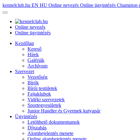
kennelclub.hu
EN
HU
Online nevezés
Online ügyintézés
Champion é
Online nevezés
Online ügyintézés
Kezdőlap
Kereső
Hírek
Galériák
Archívum
Szervezet
Vezetőség
Bírók
Bírói testületek
Fajtaklubok
Vidéki szervezetek
Sportegyesületek
Junior Handler és Gyermek kutyapár
Ügyintézés
Letölthető dokumentumok
Díjszabás
Alombejelentés menete
Online alombejelentés menete