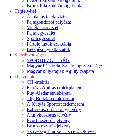
Ezüst fokozatú támogatóink
Bronz fokozatú támogatóink
Tagfelvétel
Általános tájékoztató
Fajtagondozói pályázat
Vidéki szervezet
Fajta egyesület
Sportegyesület
Pártoló tagok szekciója
Belépési nyilatkozatok
Sportbizottságok
SPORTBIZOTTSÁG
Magyar Pásztorkutyák Világszövetsége
Magyar kutyafajták Agility csapata
Díjazottaink
CH értéktár
Korózs András emlékplakett
Puy Aladár emlékérem
Jilly Bertalan emlékérem
A Kutyás Sportért érdemérem
Babérkoszorús aranyjelvény
Aranykoszorús jelvény
Ezüstkoszorús jelvény
Bronzkoszorús jelvény
Szövetség Elnöke Elismerő Oklevél