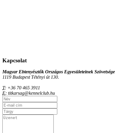
Kapcsolat
Magyar Ebtenyésztők Országos Egyesületeinek Szövetsége
1119 Budapest Tétényi út 130.
T:
+36 70 465 3911
E:
titkarsag@kennelclub.hu