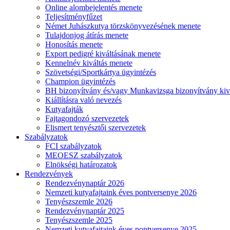
Online alombejelentés menete
Teljesítményfűzet
Német Juhászkutya törzskönyvezésének menete
Tulajdonjog átírás menete
Honosítás menete
Export pedigré kiváltásának menete
Kennelnév kiváltás menete
Szövetségi/Sportkártya ügyintézés
Champion ügyintézés
BH bizonyítvány és/vagy Munkavizsga bizonyítvány kiv
Kiállításra való nevezés
Kutyafajták
Fajtagondozó szervezetek
Elismert tenyésztői szervezetek
Szabályzatok
FCI szabályzatok
MEOESZ szabályzatok
Elnökségi határozatok
Rendezvények
Rendezvénynaptár 2026
Nemzeti kutyafajtaink éves pontversenye 2026
Tenyészszemle 2026
Rendezvénynaptár 2025
Tenyészszemle 2025
Nemzeti kutyafajtaink éves pontversenye 2025