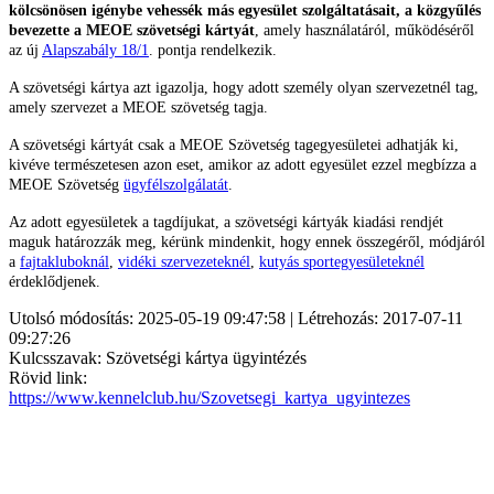
kölcsönösen igénybe vehessék más egyesület szolgáltatásait, a közgyűlés
bevezette a MEOE szövetségi kártyát
, amely használatáról, működéséről
az új
Alapszabály 18/1
. pontja rendelkezik.
A szövetségi kártya azt igazolja, hogy adott személy olyan szervezetnél tag,
amely szervezet a MEOE szövetség tagja.
A szövetségi kártyát csak a MEOE Szövetség tagegyesületei adhatják ki,
kivéve természetesen azon eset, amikor az adott egyesület ezzel megbízza a
MEOE Szövetség
ügyfélszolgálatát
.
Az adott egyesületek a tagdíjukat, a szövetségi kártyák kiadási rendjét
maguk határozzák meg, kérünk mindenkit, hogy ennek összegéről, módjáról
a
fajtakluboknál
,
vidéki szervezeteknél
,
kutyás sportegyesületeknél
érdeklődjenek.
Utolsó módosítás: 2025-05-19 09:47:58 | Létrehozás: 2017-07-11
09:27:26
Kulcsszavak: Szövetségi kártya ügyintézés
Rövid link:
https://www.kennelclub.hu/Szovetsegi_kartya_ugyintezes