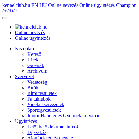
kennelclub.hu
EN
HU
Online nevezés
Online ügyintézés
Champion
értéktár
Online nevezés
Online ügyintézés
Kezdőlap
Kereső
Hírek
Galériák
Archívum
Szervezet
Vezetőség
Bírók
Bírói testületek
Fajtaklubok
Vidéki szervezetek
Sportegyesületek
Junior Handler és Gyermek kutyapár
Ügyintézés
Letölthető dokumentumok
Díjszabás
Alombejelentés menete