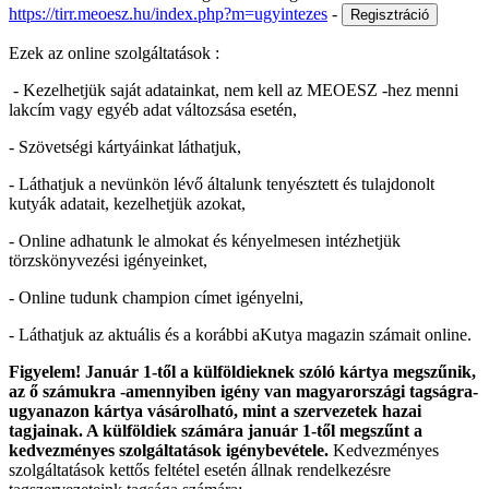
https://tirr.meoesz.hu/index.php?m=ugyintezes
-
Ezek az online szolgáltatások :
- Kezelhetjük saját adatainkat, nem kell az MEOESZ -hez menni
lakcím vagy egyéb adat változsása esetén,
- Szövetségi kártyáinkat láthatjuk,
- Láthatjuk a nevünkön lévő általunk tenyésztett és tulajdonolt
kutyák adatait, kezelhetjük azokat,
- Online adhatunk le almokat és kényelmesen intézhetjük
törzskönyvezési igényeinket,
- Online tudunk champion címet igényelni,
- Láthatjuk az aktuális és a korábbi aKutya magazin számait online.
Figyelem! Január 1-től a külföldieknek szóló kártya megszűnik,
az ő számukra -amennyiben igény van magyarországi tagságra-
ugyanazon kártya vásárolható, mint a szervezetek hazai
tagjainak. A külföldiek számára január 1-től megszűnt a
kedvezményes szolgáltatások igénybevétele.
Kedvezményes
szolgáltatások kettős feltétel esetén állnak rendelkezésre