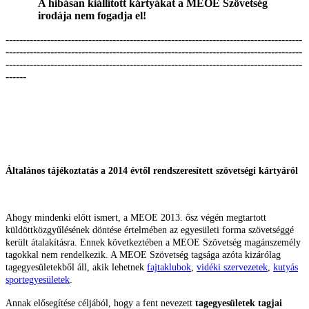
A hibásan kiállított kártyákat a MEOE Szövetség
irodája nem fogadja el!
--------------------------------------------------------------------------------------
--------------------------------------------------------------------------------------
--------------------------------------------------------------------------------------
------
Általános tájékoztatás a 2014 évtől rendszeresített szövetségi kártyáról
Ahogy mindenki előtt ismert, a MEOE 2013. ősz végén megtartott
küldöttközgyűlésének döntése értelmében az egyesületi forma szövetséggé
került átalakításra. Ennek következtében a MEOE Szövetség magánszemély
tagokkal nem rendelkezik. A MEOE Szövetség tagsága azóta kizárólag
tagegyesületekből áll, akik lehetnek
fajtaklubok
,
vidéki szervezetek
,
kutyás
sportegyesületek
.
Annak elősegítése céljából, hogy a fent nevezett
tagegyesületek tagjai