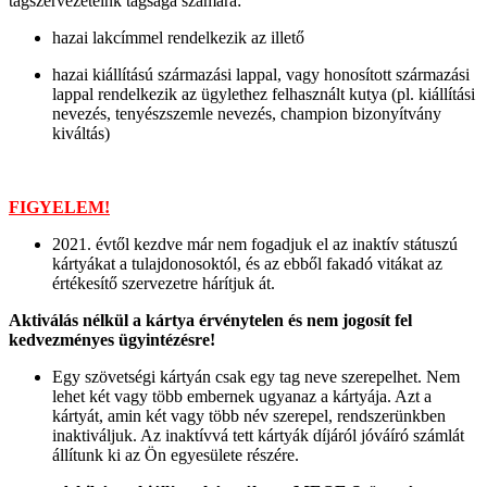
tagszervezeteink tagsága számára:
hazai lakcímmel rendelkezik az illető
hazai kiállítású származási lappal, vagy honosított származási
lappal rendelkezik az ügylethez felhasznált kutya (pl. kiállítási
nevezés, tenyészszemle nevezés, champion bizonyítvány
kiváltás)
FIGYELEM!
2021. évtől kezdve már nem fogadjuk el az inaktív státuszú
kártyákat a tulajdonosoktól, és az ebből fakadó vitákat az
értékesítő szervezetre hárítjuk át.
Aktiválás nélkül a kártya érvénytelen és nem jogosít fel
kedvezményes ügyintézésre!
Egy szövetségi kártyán csak egy tag neve szerepelhet. Nem
lehet két vagy több embernek ugyanaz a kártyája. Azt a
kártyát, amin két vagy több név szerepel, rendszerünkben
inaktiváljuk. Az inaktívvá tett kártyák díjáról jóváíró számlát
állítunk ki az Ön egyesülete részére.