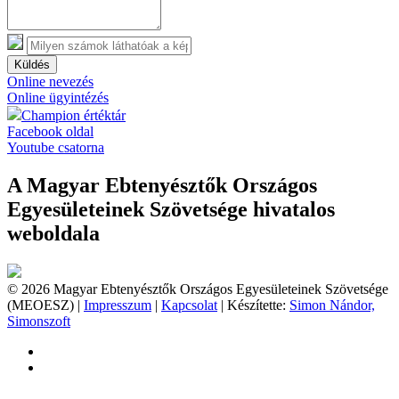
Küldés
Online nevezés
Online ügyintézés
Champion értéktár
Facebook oldal
Youtube csatorna
A Magyar Ebtenyésztők Országos
Egyesületeinek Szövetsége hivatalos
weboldala
© 2026 Magyar Ebtenyésztők Országos Egyesületeinek Szövetsége
(MEOESZ) |
Impresszum
|
Kapcsolat
| Készítette:
Simon Nándor,
Simonszoft