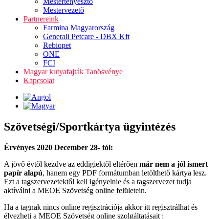
Mestertenyésztő
Mestervezető
Partnereink
Farmina Magyarország
Generali Petcare - DBX Kft
Rebiopet
ONE
FCI
Magyar kutyafajták Tanösvénye
Kapcsolat
Szövetségi/Sportkártya ügyintézés
Érvényes 2020 December 28- tól:
A jövő évtől kezdve az eddigiektől eltérően
már nem a jól ismert
papír alapú
, hanem egy PDF formátumban letölthető kártya lesz.
Ezt a tagszervezetektől kell igényelnie és a tagszervezet tudja
aktíválni a MEOE Szövetség online felületein.
Ha a tagnak nincs online regisztrációja akkor itt regisztrálhat és
élvezheti a MEOE Szövetség online szolgáltatásait :