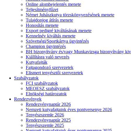
Online alombejelentés menete
Teljesítményfűzet
Német Juhászkutya törzskönyvezésének menete
Tulajdonjog átírás menete
Honosítás menete
Export pedigré kiváltásának menete
Kennelnév kiváltás menete
Szövetségi/Sportkártya ügyintézés
Champion ügyintézés
BH bizonyítvány és/vagy Munkavizsga bizonyítvány kiv
Kiállításra való nevezés
Kutyafajták
Fajtagondozó szervezetek
Elismert tenyésztői szervezetek
Szabályzatok
FCI szabályzatok
MEOESZ szabályzatok
Elnökségi határozatok
Rendezvények
Rendezvénynaptár 2026
Nemzeti kutyafajtaink éves pontversenye 2026
Tenyészszemle 2026
Rendezvénynaptár 2025
Tenyészszemle 2025
Nemzeti kutyafajtaink éves pontversenye 2025