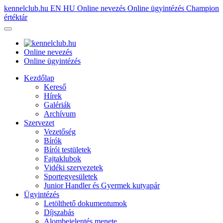
kennelclub.hu
EN
HU
Online nevezés
Online ügyintézés
Champion
értéktár
Online nevezés
Online ügyintézés
Kezdőlap
Kereső
Hírek
Galériák
Archívum
Szervezet
Vezetőség
Bírók
Bírói testületek
Fajtaklubok
Vidéki szervezetek
Sportegyesületek
Junior Handler és Gyermek kutyapár
Ügyintézés
Letölthető dokumentumok
Díjszabás
Alombejelentés menete