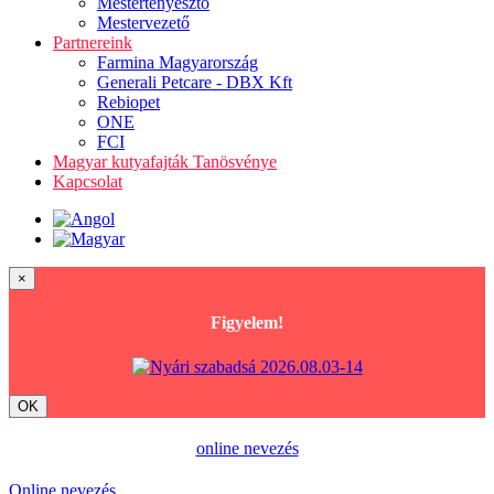
Mestertenyésztő
Mestervezető
Partnereink
Farmina Magyarország
Generali Petcare - DBX Kft
Rebiopet
ONE
FCI
Magyar kutyafajták Tanösvénye
Kapcsolat
×
Figyelem!
OK
online nevezés
Online nevezés