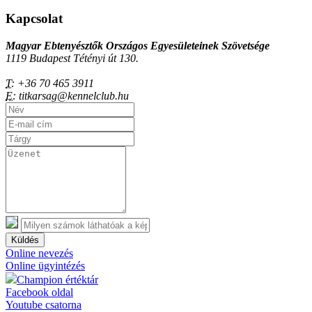
Kapcsolat
Magyar Ebtenyésztők Országos Egyesületeinek Szövetsége
1119 Budapest Tétényi út 130.
T:
+36 70 465 3911
E:
titkarsag@kennelclub.hu
Küldés
Online nevezés
Online ügyintézés
Champion értéktár
Facebook oldal
Youtube csatorna