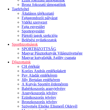
Ezüst fokozatú támogatóink
Bronz fokozatú támogatóink
Tagfelvétel
Általános tájékoztató
Fajtagondozói pályázat
Vidéki szervezet
Fajta egyesület
Sportegyesület
Pártoló tagok szekciója
Belépési nyilatkozatok
Sportbizottságok
SPORTBIZOTTSÁG
Magyar Pásztorkutyák Világszövetsége
Magyar kutyafajták Agility csapata
Díjazottaink
CH értéktár
Korózs András emlékplakett
Puy Aladár emlékérem
Jilly Bertalan emlékérem
A Kutyás Sportért érdemérem
Babérkoszorús aranyjelvény
Aranykoszorús jelvény
Ezüstkoszorús jelvény
Bronzkoszorús jelvény
Szövetség Elnöke Elismerő Oklevél