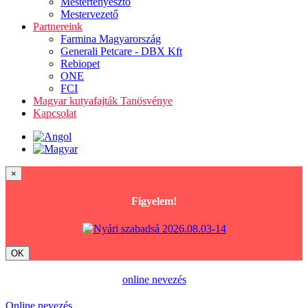
Mestertenyésztő
Mestervezető
Partnereink
Farmina Magyarország
Generali Petcare - DBX Kft
Rebiopet
ONE
FCI
Magyar kutyafajták Tanösvénye
Kapcsolat
×
Figyelem!
OK
online nevezés
Online nevezés