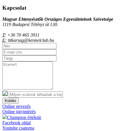
Kapcsolat
Magyar Ebtenyésztők Országos Egyesületeinek Szövetsége
1119 Budapest Tétényi út 130.
T:
+36 70 465 3911
E:
titkarsag@kennelclub.hu
Küldés
Online nevezés
Online ügyintézés
Champion értéktár
Facebook oldal
Youtube csatorna