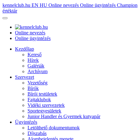
kennelclub.hu
EN
HU
Online nevezés
Online ügyintézés
Champion
értéktár
Online nevezés
Online ügyintézés
Kezdőlap
Kereső
Hírek
Galériák
Archívum
Szervezet
Vezetőség
Bírók
Bírói testületek
Fajtaklubok
Vidéki szervezetek
Sportegyesületek
Junior Handler és Gyermek kutyapár
Ügyintézés
Letölthető dokumentumok
Díjszabás
Alombejelentés menete