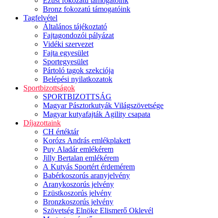
Ezüst fokozatú támogatóink
Bronz fokozatú támogatóink
Tagfelvétel
Általános tájékoztató
Fajtagondozói pályázat
Vidéki szervezet
Fajta egyesület
Sportegyesület
Pártoló tagok szekciója
Belépési nyilatkozatok
Sportbizottságok
SPORTBIZOTTSÁG
Magyar Pásztorkutyák Világszövetsége
Magyar kutyafajták Agility csapata
Díjazottaink
CH értéktár
Korózs András emlékplakett
Puy Aladár emlékérem
Jilly Bertalan emlékérem
A Kutyás Sportért érdemérem
Babérkoszorús aranyjelvény
Aranykoszorús jelvény
Ezüstkoszorús jelvény
Bronzkoszorús jelvény
Szövetség Elnöke Elismerő Oklevél