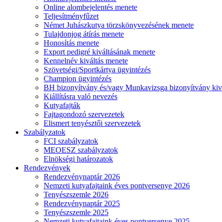
Online alombejelentés menete
Teljesítményfűzet
Német Juhászkutya törzskönyvezésének menete
Tulajdonjog átírás menete
Honosítás menete
Export pedigré kiváltásának menete
Kennelnév kiváltás menete
Szövetségi/Sportkártya ügyintézés
Champion ügyintézés
BH bizonyítvány és/vagy Munkavizsga bizonyítvány kiv
Kiállításra való nevezés
Kutyafajták
Fajtagondozó szervezetek
Elismert tenyésztői szervezetek
Szabályzatok
FCI szabályzatok
MEOESZ szabályzatok
Elnökségi határozatok
Rendezvények
Rendezvénynaptár 2026
Nemzeti kutyafajtaink éves pontversenye 2026
Tenyészszemle 2026
Rendezvénynaptár 2025
Tenyészszemle 2025
Nemzeti kutyafajtaink éves pontversenye 2025