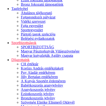
Ezüst fokozatú támogatóink
Bronz fokozatú támogatóink
Tagfelvétel
Általános tájékoztató
Fajtagondozói pályázat
Vidéki szervezet
Fajta egyesület
Sportegyesület
Pártoló tagok szekciója
Belépési nyilatkozatok
Sportbizottságok
SPORTBIZOTTSÁG
Magyar Pásztorkutyák Világszövetsége
Magyar kutyafajták Agility csapata
Díjazottaink
CH értéktár
Korózs András emlékplakett
Puy Aladár emlékérem
Jilly Bertalan emlékérem
A Kutyás Sportért érdemérem
Babérkoszorús aranyjelvény
Aranykoszorús jelvény
Ezüstkoszorús jelvény
Bronzkoszorús jelvény
Szövetség Elnöke Elismerő Oklevél