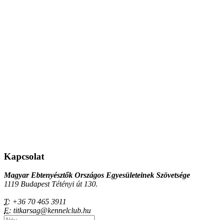
Kapcsolat
Magyar Ebtenyésztők Országos Egyesületeinek Szövetsége
1119 Budapest Tétényi út 130.
T:
+36 70 465 3911
E:
titkarsag@kennelclub.hu