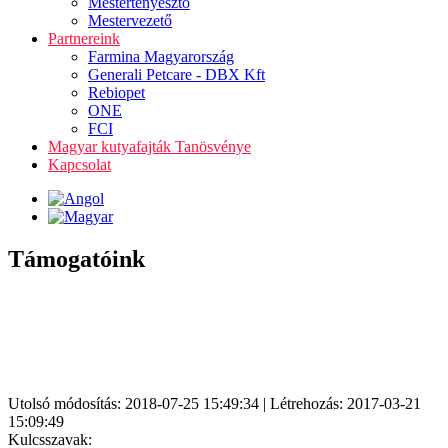
Mestertenyésztő
Mestervezető
Partnereink
Farmina Magyarország
Generali Petcare - DBX Kft
Rebiopet
ONE
FCI
Magyar kutyafajták Tanösvénye
Kapcsolat
Támogatóink
Utolsó módosítás: 2018-07-25 15:49:34 | Létrehozás: 2017-03-21
15:09:49
Kulcsszavak: