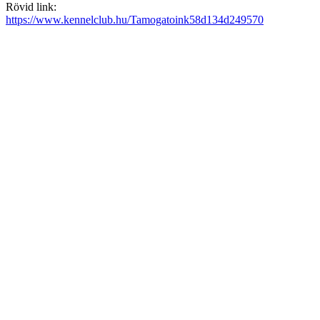
Rövid link:
https://www.kennelclub.hu/Tamogatoink58d134d249570