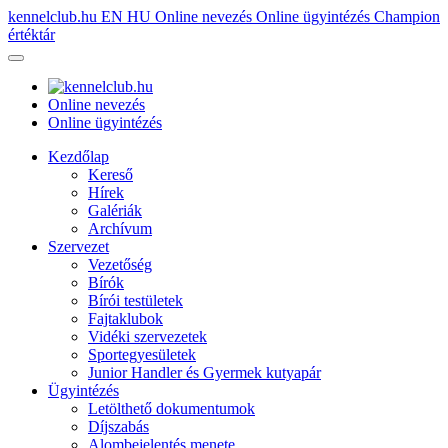
kennelclub.hu
EN
HU
Online nevezés
Online ügyintézés
Champion
értéktár
Online nevezés
Online ügyintézés
Kezdőlap
Kereső
Hírek
Galériák
Archívum
Szervezet
Vezetőség
Bírók
Bírói testületek
Fajtaklubok
Vidéki szervezetek
Sportegyesületek
Junior Handler és Gyermek kutyapár
Ügyintézés
Letölthető dokumentumok
Díjszabás
Alombejelentés menete