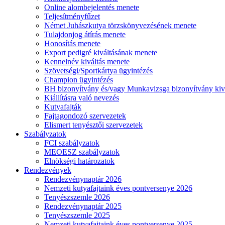
Online alombejelentés menete
Teljesítményfűzet
Német Juhászkutya törzskönyvezésének menete
Tulajdonjog átírás menete
Honosítás menete
Export pedigré kiváltásának menete
Kennelnév kiváltás menete
Szövetségi/Sportkártya ügyintézés
Champion ügyintézés
BH bizonyítvány és/vagy Munkavizsga bizonyítvány kiv
Kiállításra való nevezés
Kutyafajták
Fajtagondozó szervezetek
Elismert tenyésztői szervezetek
Szabályzatok
FCI szabályzatok
MEOESZ szabályzatok
Elnökségi határozatok
Rendezvények
Rendezvénynaptár 2026
Nemzeti kutyafajtaink éves pontversenye 2026
Tenyészszemle 2026
Rendezvénynaptár 2025
Tenyészszemle 2025
Nemzeti kutyafajtaink éves pontversenye 2025