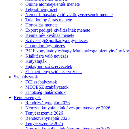
Online alombejelentés menete
Teljesítményfűzet
Német Juhászkutya törzskönyvezésének menete
Tulajdonjog átírás menete
Honosítás menete
Export pedigré kiváltásának menete
Kennelnév kiváltás menete
Szövetségi/Sportkártya ügyintézés
Champion ügyintézés
BH bizonyítvány és/vagy Munkavizsga bizonyítvány kiv
Kiállításra való nevezés
Kutyafajták
Fajtagondozó szervezetek
Elismert tenyésztői szervezetek
Szabályzatok
FCI szabályzatok
MEOESZ szabályzatok
Elnökségi határozatok
Rendezvények
Rendezvénynaptár 2026
Nemzeti kutyafajtaink éves pontversenye 2026
Tenyészszemle 2026
Rendezvénynaptár 2025
Tenyészszemle 2025
Nemzeti kutyafajtaink éves pontversenye 2025