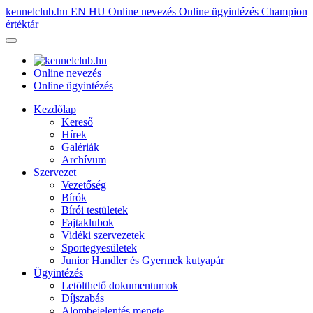
kennelclub.hu
EN
HU
Online nevezés
Online ügyintézés
Champion
értéktár
Online nevezés
Online ügyintézés
Kezdőlap
Kereső
Hírek
Galériák
Archívum
Szervezet
Vezetőség
Bírók
Bírói testületek
Fajtaklubok
Vidéki szervezetek
Sportegyesületek
Junior Handler és Gyermek kutyapár
Ügyintézés
Letölthető dokumentumok
Díjszabás
Alombejelentés menete