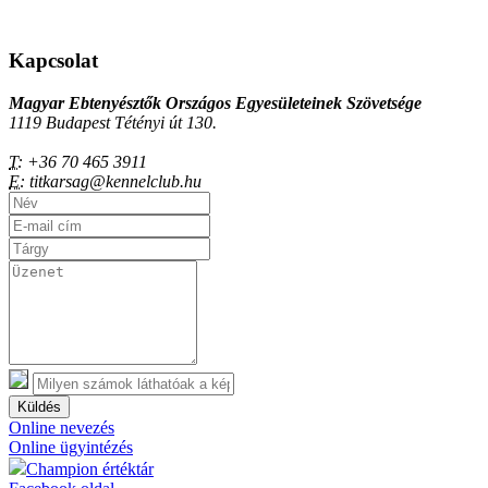
Kapcsolat
Magyar Ebtenyésztők Országos Egyesületeinek Szövetsége
1119 Budapest Tétényi út 130.
T:
+36 70 465 3911
E:
titkarsag@kennelclub.hu
Küldés
Online nevezés
Online ügyintézés
Champion értéktár