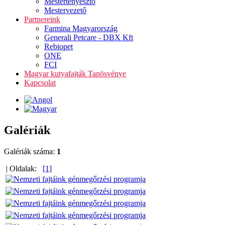
Mestertenyésztő
Mestervezető
Partnereink
Farmina Magyarország
Generali Petcare - DBX Kft
Rebiopet
ONE
FCI
Magyar kutyafajták Tanösvénye
Kapcsolat
Galériák
Galériák száma:
1
| Oldalak:
[1]