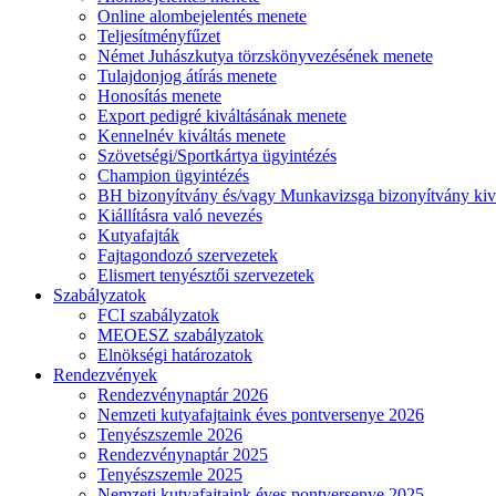
Online alombejelentés menete
Teljesítményfűzet
Német Juhászkutya törzskönyvezésének menete
Tulajdonjog átírás menete
Honosítás menete
Export pedigré kiváltásának menete
Kennelnév kiváltás menete
Szövetségi/Sportkártya ügyintézés
Champion ügyintézés
BH bizonyítvány és/vagy Munkavizsga bizonyítvány kiv
Kiállításra való nevezés
Kutyafajták
Fajtagondozó szervezetek
Elismert tenyésztői szervezetek
Szabályzatok
FCI szabályzatok
MEOESZ szabályzatok
Elnökségi határozatok
Rendezvények
Rendezvénynaptár 2026
Nemzeti kutyafajtaink éves pontversenye 2026
Tenyészszemle 2026
Rendezvénynaptár 2025
Tenyészszemle 2025
Nemzeti kutyafajtaink éves pontversenye 2025