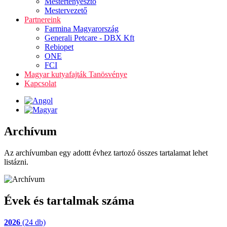
Mestertenyésztő
Mestervezető
Partnereink
Farmina Magyarország
Generali Petcare - DBX Kft
Rebiopet
ONE
FCI
Magyar kutyafajták Tanösvénye
Kapcsolat
Archívum
Az archívumban egy adottt évhez tartozó összes tartalamat lehet
listázni.
Évek és tartalmak száma
2026
(24 db)