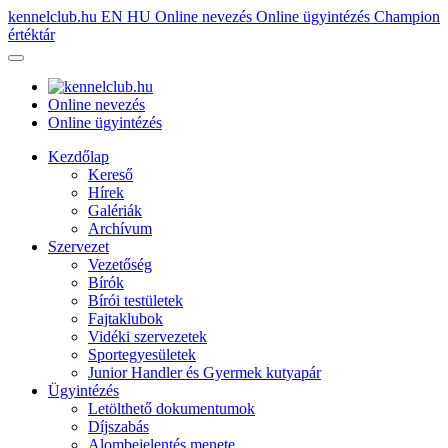
kennelclub.hu
EN
HU
Online nevezés
Online ügyintézés
Champion
értéktár
Online nevezés
Online ügyintézés
Kezdőlap
Kereső
Hírek
Galériák
Archívum
Szervezet
Vezetőség
Bírók
Bírói testületek
Fajtaklubok
Vidéki szervezetek
Sportegyesületek
Junior Handler és Gyermek kutyapár
Ügyintézés
Letölthető dokumentumok
Díjszabás
Alombejelentés menete