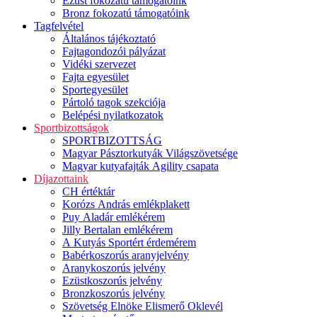
Ezüst fokozatú támogatóink
Bronz fokozatú támogatóink
Tagfelvétel
Általános tájékoztató
Fajtagondozói pályázat
Vidéki szervezet
Fajta egyesület
Sportegyesület
Pártoló tagok szekciója
Belépési nyilatkozatok
Sportbizottságok
SPORTBIZOTTSÁG
Magyar Pásztorkutyák Világszövetsége
Magyar kutyafajták Agility csapata
Díjazottaink
CH értéktár
Korózs András emlékplakett
Puy Aladár emlékérem
Jilly Bertalan emlékérem
A Kutyás Sportért érdemérem
Babérkoszorús aranyjelvény
Aranykoszorús jelvény
Ezüstkoszorús jelvény
Bronzkoszorús jelvény
Szövetség Elnöke Elismerő Oklevél