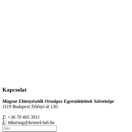
Kapcsolat
Magyar Ebtenyésztők Országos Egyesületeinek Szövetsége
1119 Budapest Tétényi út 130.
T:
+36 70 465 3911
E:
titkarsag@kennelclub.hu