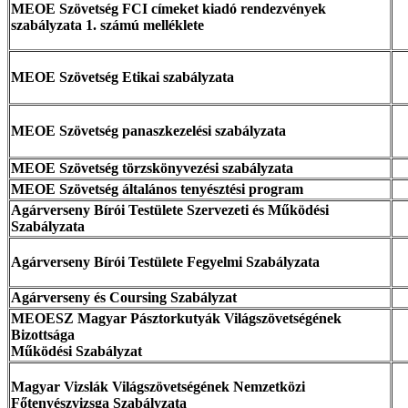
MEOE Szövetség FCI címeket kiadó rendezvények
szabályzata 1. számú melléklete
MEOE Szövetség Etikai szabályzata
MEOE Szövetség panaszkezelési szabályzata
MEOE Szövetség törzskönyvezési szabályzata
MEOE Szövetség általános tenyésztési program
Agárverseny Bírói Testülete Szervezeti és Működési
Szabályzata
Agárverseny Bírói Testülete Fegyelmi Szabályzata
Agárverseny és Coursing Szabályzat
MEOESZ Magyar Pásztorkutyák Világszövetségének
Bizottsága
Működési Szabályzat
Magyar Vizslák Világszövetségének Nemzetközi
Főtenyészvizsga Szabályzata