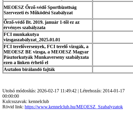
MEOESZ Őrző-védő Sportbizottság
Szervezeti és Működési Szabályzat
Őrző-védő Bt. 2019. január 1-től ez az
érvényes szabályzata
FCI munkakutya
vizsgaszabályzat_2025.01.01
FCI terelőversenyek, FCI terelő vizsgák, a
MEOESZ BE vizsga, a MEOESZ Magyar
Pásztorkutyák Munkaverseny szabályzata
ezen a linken érhető el
Asztalon bírálandó fajták
Utolsó módosítás: 2026-02-17 11:49:42 | Létrehozás: 2014-01-17
00:00:00
Kulcsszavak: kennelclub
Rövid link:
https://www.kennelclub.hu/MEOESZ_Szabalyzatok