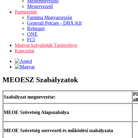
Mestertenyésztő
Mestervezető
Partnereink
Farmina Magyarország
Generali Petcare - DBX Kft
Rebiopet
ONE
FCI
Magyar kutyafajták Tanösvénye
Kapcsolat
MEOESZ Szabályzatok
P
Szabályzat megnevezése:
ál
MEOE Szövetség Alapszabálya
MEOE Szövetség szervezeti és működési szabályzata