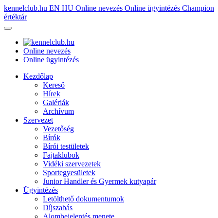
kennelclub.hu
EN
HU
Online nevezés
Online ügyintézés
Champion
értéktár
Online nevezés
Online ügyintézés
Kezdőlap
Kereső
Hírek
Galériák
Archívum
Szervezet
Vezetőség
Bírók
Bírói testületek
Fajtaklubok
Vidéki szervezetek
Sportegyesületek
Junior Handler és Gyermek kutyapár
Ügyintézés
Letölthető dokumentumok
Díjszabás
Alombejelentés menete