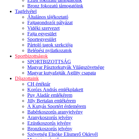
Ezüst fokozatú támogatóink
Bronz fokozatú támogatóink
Tagfelvétel
Általános tájékoztató
Fajtagondozói pályázat
Vidéki szervezet
Fajta egyesület
Sportegyesület
Pártoló tagok szekciója
Belépési nyilatkozatok
Sportbizottságok
SPORTBIZOTTSÁG
Magyar Pásztorkutyák Világszövetsége
Magyar kutyafajták Agility csapata
Díjazottaink
CH értéktár
Korózs András emlékplakett
Puy Aladár emlékérem
Jilly Bertalan emlékérem
A Kutyás Sportért érdemérem
Babérkoszorús aranyjelvény
Aranykoszorús jelvény
Ezüstkoszorús jelvény
Bronzkoszorús jelvény
Szövetség Elnöke Elismerő Oklevél