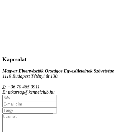
Kapcsolat
Magyar Ebtenyésztők Országos Egyesületeinek Szövetsége
1119 Budapest Tétényi út 130.
T:
+36 70 465 3911
E:
titkarsag@kennelclub.hu