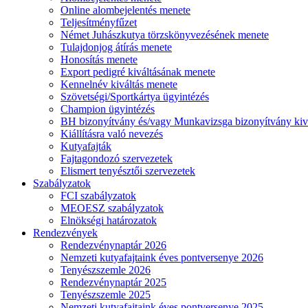
Online alombejelentés menete
Teljesítményfűzet
Német Juhászkutya törzskönyvezésének menete
Tulajdonjog átírás menete
Honosítás menete
Export pedigré kiváltásának menete
Kennelnév kiváltás menete
Szövetségi/Sportkártya ügyintézés
Champion ügyintézés
BH bizonyítvány és/vagy Munkavizsga bizonyítvány kiv
Kiállításra való nevezés
Kutyafajták
Fajtagondozó szervezetek
Elismert tenyésztői szervezetek
Szabályzatok
FCI szabályzatok
MEOESZ szabályzatok
Elnökségi határozatok
Rendezvények
Rendezvénynaptár 2026
Nemzeti kutyafajtaink éves pontversenye 2026
Tenyészszemle 2026
Rendezvénynaptár 2025
Tenyészszemle 2025
Nemzeti kutyafajtaink éves pontversenye 2025