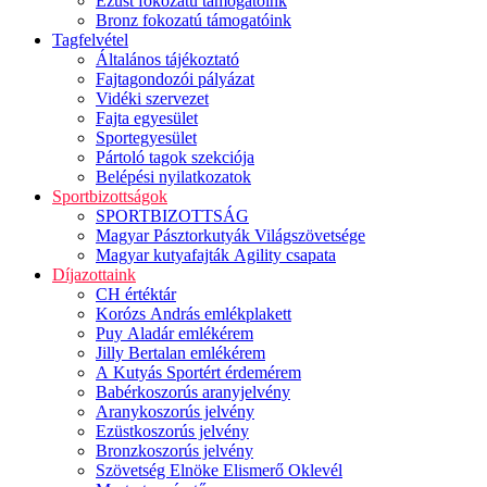
Ezüst fokozatú támogatóink
Bronz fokozatú támogatóink
Tagfelvétel
Általános tájékoztató
Fajtagondozói pályázat
Vidéki szervezet
Fajta egyesület
Sportegyesület
Pártoló tagok szekciója
Belépési nyilatkozatok
Sportbizottságok
SPORTBIZOTTSÁG
Magyar Pásztorkutyák Világszövetsége
Magyar kutyafajták Agility csapata
Díjazottaink
CH értéktár
Korózs András emlékplakett
Puy Aladár emlékérem
Jilly Bertalan emlékérem
A Kutyás Sportért érdemérem
Babérkoszorús aranyjelvény
Aranykoszorús jelvény
Ezüstkoszorús jelvény
Bronzkoszorús jelvény
Szövetség Elnöke Elismerő Oklevél