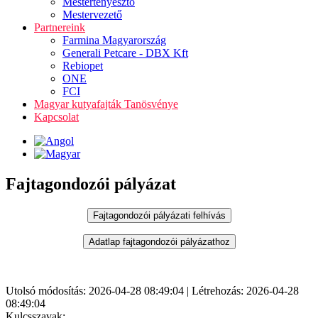
Mestertenyésztő
Mestervezető
Partnereink
Farmina Magyarország
Generali Petcare - DBX Kft
Rebiopet
ONE
FCI
Magyar kutyafajták Tanösvénye
Kapcsolat
Fajtagondozói pályázat
Utolsó módosítás: 2026-04-28 08:49:04 | Létrehozás: 2026-04-28
08:49:04
Kulcsszavak: