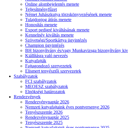
Online alombejelentés menete
Teljesítményfűzet
Német Juhászkutya törzskönyvezésének menete
Tulajdonjog átírás menete
Honosítás menete
Export pedigré kiváltásának menete
Kennelnév kiváltás menete
Szövetségi/Sportkártya ügyintézés
Champion ügyintézés
BH bizonyítvány és/vagy Munkavizsga bizonyítvány kiv
Kiállításra való nevezés
Kutyafajták
Fajtagondozó szervezetek
Elismert tenyésztői szervezetek
Szabályzatok
FCI szabályzatok
MEOESZ szabályzatok
Elnökségi határozatok
Rendezvények
Rendezvénynaptár 2026
Nemzeti kutyafajtaink éves pontversenye 2026
Tenyészszemle 2026
Rendezvénynaptár 2025
Tenyészszemle 2025
Nemzeti kutyafajtaink éves pontversenye 2025