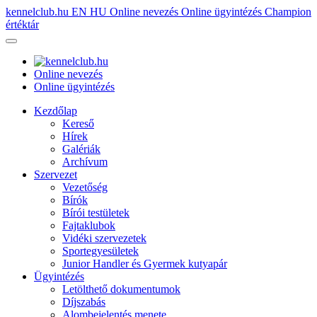
kennelclub.hu
EN
HU
Online nevezés
Online ügyintézés
Champion
értéktár
Online nevezés
Online ügyintézés
Kezdőlap
Kereső
Hírek
Galériák
Archívum
Szervezet
Vezetőség
Bírók
Bírói testületek
Fajtaklubok
Vidéki szervezetek
Sportegyesületek
Junior Handler és Gyermek kutyapár
Ügyintézés
Letölthető dokumentumok
Díjszabás
Alombejelentés menete