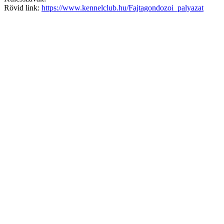
Rövid link:
https://www.kennelclub.hu/Fajtagondozoi_palyazat