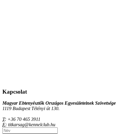
Kapcsolat
Magyar Ebtenyésztők Országos Egyesületeinek Szövetsége
1119 Budapest Tétényi út 130.
T:
+36 70 465 3911
E:
titkarsag@kennelclub.hu