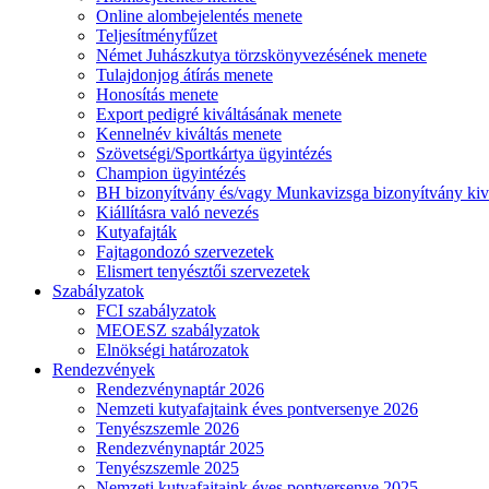
Online alombejelentés menete
Teljesítményfűzet
Német Juhászkutya törzskönyvezésének menete
Tulajdonjog átírás menete
Honosítás menete
Export pedigré kiváltásának menete
Kennelnév kiváltás menete
Szövetségi/Sportkártya ügyintézés
Champion ügyintézés
BH bizonyítvány és/vagy Munkavizsga bizonyítvány kiv
Kiállításra való nevezés
Kutyafajták
Fajtagondozó szervezetek
Elismert tenyésztői szervezetek
Szabályzatok
FCI szabályzatok
MEOESZ szabályzatok
Elnökségi határozatok
Rendezvények
Rendezvénynaptár 2026
Nemzeti kutyafajtaink éves pontversenye 2026
Tenyészszemle 2026
Rendezvénynaptár 2025
Tenyészszemle 2025
Nemzeti kutyafajtaink éves pontversenye 2025