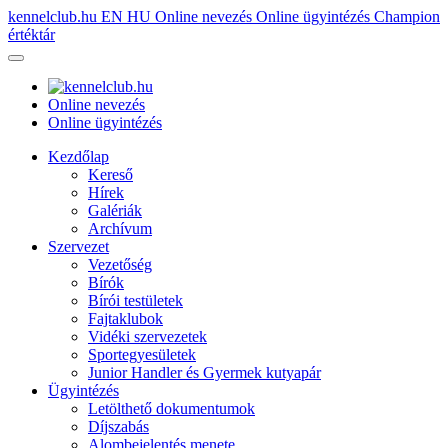
kennelclub.hu
EN
HU
Online nevezés
Online ügyintézés
Champion
értéktár
Online nevezés
Online ügyintézés
Kezdőlap
Kereső
Hírek
Galériák
Archívum
Szervezet
Vezetőség
Bírók
Bírói testületek
Fajtaklubok
Vidéki szervezetek
Sportegyesületek
Junior Handler és Gyermek kutyapár
Ügyintézés
Letölthető dokumentumok
Díjszabás
Alombejelentés menete