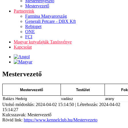
Mestertenyésztő
Mestervezető
Partnereink
Farmina Magyarország
Generali Petcare - DBX Kft
Rebiopet
ONE
FCI
Magyar kutyafajták Tanösvénye
Kapcsolat
Mestervezető
Mestervezető
Testület
Fok
Balázs Hedvig
vadász
arany
Utolsó módosítás: 2024-04-02 15:14:50 | Létrehozás: 2024-04-02
15:14:27
Kulcsszavak: Mestervezető
Rövid link:
https://www.kennelclub.hu/Mestervezeto