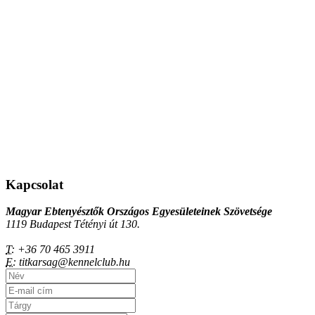
Kapcsolat
Magyar Ebtenyésztők Országos Egyesületeinek Szövetsége
1119 Budapest Tétényi út 130.
T:
+36 70 465 3911
E:
titkarsag@kennelclub.hu