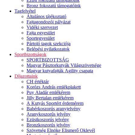
Ezüst fokozatú támogatóink
Bronz fokozatú támogatóink
Tagfelvétel
Általános tájékoztató
Fajtagondozói pályázat
Vidéki szervezet
Fajta egyesület
Sportegyesület
Pártoló tagok szekciója
Belépési nyilatkozatok
Sportbizottságok
SPORTBIZOTTSÁG
Magyar Pásztorkutyák Világszövetsége
Magyar kutyafajták Agility csapata
Díjazottaink
CH értéktár
Korózs András emlékplakett
Puy Aladár emlékérem
Jilly Bertalan emlékérem
A Kutyás Sportért érdemérem
Babérkoszorús aranyjelvény
Aranykoszorús jelvény
Ezüstkoszorús jelvény
Bronzkoszorús jelvény
Szövetség Elnöke Elismerő Oklevél