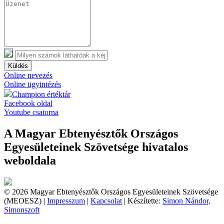
Küldés
Online nevezés
Online ügyintézés
Champion értéktár
Facebook oldal
Youtube csatorna
A Magyar Ebtenyésztők Országos
Egyesületeinek Szövetsége hivatalos
weboldala
© 2026 Magyar Ebtenyésztők Országos Egyesületeinek Szövetsége
(MEOESZ) |
Impresszum
|
Kapcsolat
| Készítette:
Simon Nándor,
Simonszoft