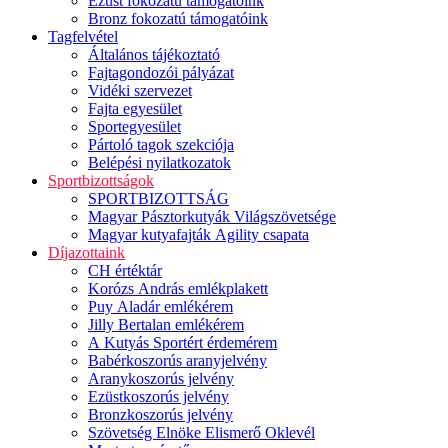
Ezüst fokozatú támogatóink
Bronz fokozatú támogatóink
Tagfelvétel
Általános tájékoztató
Fajtagondozói pályázat
Vidéki szervezet
Fajta egyesület
Sportegyesület
Pártoló tagok szekciója
Belépési nyilatkozatok
Sportbizottságok
SPORTBIZOTTSÁG
Magyar Pásztorkutyák Világszövetsége
Magyar kutyafajták Agility csapata
Díjazottaink
CH értéktár
Korózs András emlékplakett
Puy Aladár emlékérem
Jilly Bertalan emlékérem
A Kutyás Sportért érdemérem
Babérkoszorús aranyjelvény
Aranykoszorús jelvény
Ezüstkoszorús jelvény
Bronzkoszorús jelvény
Szövetség Elnöke Elismerő Oklevél