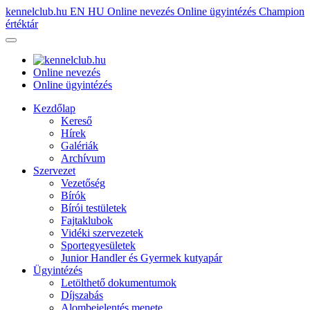
kennelclub.hu
EN
HU
Online nevezés
Online ügyintézés
Champion
értéktár
Online nevezés
Online ügyintézés
Kezdőlap
Kereső
Hírek
Galériák
Archívum
Szervezet
Vezetőség
Bírók
Bírói testületek
Fajtaklubok
Vidéki szervezetek
Sportegyesületek
Junior Handler és Gyermek kutyapár
Ügyintézés
Letölthető dokumentumok
Díjszabás
Alombejelentés menete