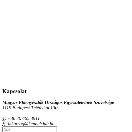
Kapcsolat
Magyar Ebtenyésztők Országos Egyesületeinek Szövetsége
1119 Budapest Tétényi út 130.
T:
+36 70 465 3911
E:
titkarsag@kennelclub.hu