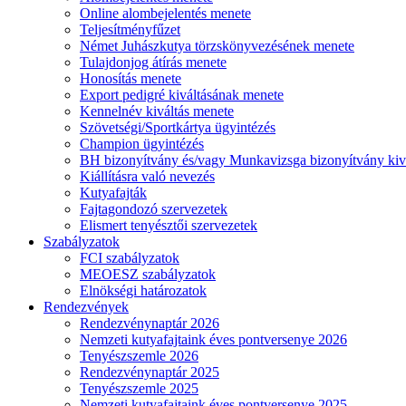
Online alombejelentés menete
Teljesítményfűzet
Német Juhászkutya törzskönyvezésének menete
Tulajdonjog átírás menete
Honosítás menete
Export pedigré kiváltásának menete
Kennelnév kiváltás menete
Szövetségi/Sportkártya ügyintézés
Champion ügyintézés
BH bizonyítvány és/vagy Munkavizsga bizonyítvány kiv
Kiállításra való nevezés
Kutyafajták
Fajtagondozó szervezetek
Elismert tenyésztői szervezetek
Szabályzatok
FCI szabályzatok
MEOESZ szabályzatok
Elnökségi határozatok
Rendezvények
Rendezvénynaptár 2026
Nemzeti kutyafajtaink éves pontversenye 2026
Tenyészszemle 2026
Rendezvénynaptár 2025
Tenyészszemle 2025
Nemzeti kutyafajtaink éves pontversenye 2025