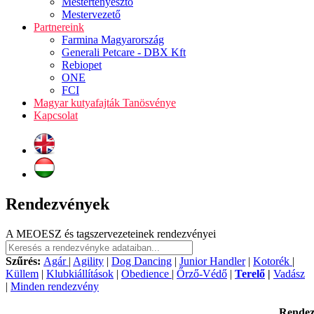
Mestertenyésztő
Mestervezető
Partnereink
Farmina Magyarország
Generali Petcare - DBX Kft
Rebiopet
ONE
FCI
Magyar kutyafajták Tanösvénye
Kapcsolat
Rendezvények
A MEOESZ és tagszervezeteinek rendezvényei
Szűrés:
Agár
|
Agility
|
Dog Dancing
|
Junior Handler
|
Kotorék
|
Küllem
|
Klubkiállítások
|
Obedience
|
Őrző-Védő
|
Terelő
|
Vadász
|
Minden rendezvény
Rende