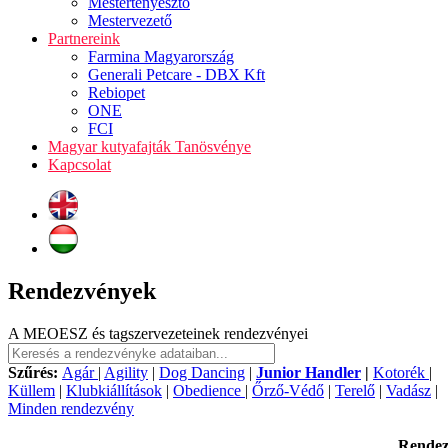
Mestertenyésztő
Mestervezető
Partnereink
Farmina Magyarország
Generali Petcare - DBX Kft
Rebiopet
ONE
FCI
Magyar kutyafajták Tanösvénye
Kapcsolat
Rendezvények
A MEOESZ és tagszervezeteinek rendezvényei
Szűrés:
Agár
|
Agility
|
Dog Dancing
|
Junior Handler
|
Kotorék
|
Küllem
|
Klubkiállítások
|
Obedience
|
Őrző-Védő
|
Terelő
|
Vadász
|
Minden rendezvény
Rende