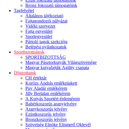
Ezüst fokozatú támogatóink
Bronz fokozatú támogatóink
Tagfelvétel
Általános tájékoztató
Fajtagondozói pályázat
Vidéki szervezet
Fajta egyesület
Sportegyesület
Pártoló tagok szekciója
Belépési nyilatkozatok
Sportbizottságok
SPORTBIZOTTSÁG
Magyar Pásztorkutyák Világszövetsége
Magyar kutyafajták Agility csapata
Díjazottaink
CH értéktár
Korózs András emlékplakett
Puy Aladár emlékérem
Jilly Bertalan emlékérem
A Kutyás Sportért érdemérem
Babérkoszorús aranyjelvény
Aranykoszorús jelvény
Ezüstkoszorús jelvény
Bronzkoszorús jelvény
Szövetség Elnöke Elismerő Oklevél