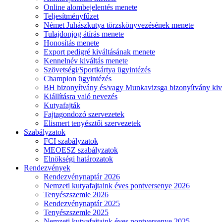
Online alombejelentés menete
Teljesítményfűzet
Német Juhászkutya törzskönyvezésének menete
Tulajdonjog átírás menete
Honosítás menete
Export pedigré kiváltásának menete
Kennelnév kiváltás menete
Szövetségi/Sportkártya ügyintézés
Champion ügyintézés
BH bizonyítvány és/vagy Munkavizsga bizonyítvány kiv
Kiállításra való nevezés
Kutyafajták
Fajtagondozó szervezetek
Elismert tenyésztői szervezetek
Szabályzatok
FCI szabályzatok
MEOESZ szabályzatok
Elnökségi határozatok
Rendezvények
Rendezvénynaptár 2026
Nemzeti kutyafajtaink éves pontversenye 2026
Tenyészszemle 2026
Rendezvénynaptár 2025
Tenyészszemle 2025
Nemzeti kutyafajtaink éves pontversenye 2025