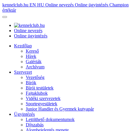
kennelclub.hu
EN
HU
Online nevezés
Online ügyintézés
Champion
értéktár
Online nevezés
Online ügyintézés
Kezdőlap
Kereső
Hírek
Galériák
Archívum
Szervezet
Vezetőség
Bírók
Bírói testületek
Fajtaklubok
Vidéki szervezetek
Sportegyesületek
Junior Handler és Gyermek kutyapár
Ügyintézés
Letölthető dokumentumok
Díjszabás
Alombejelentés menete