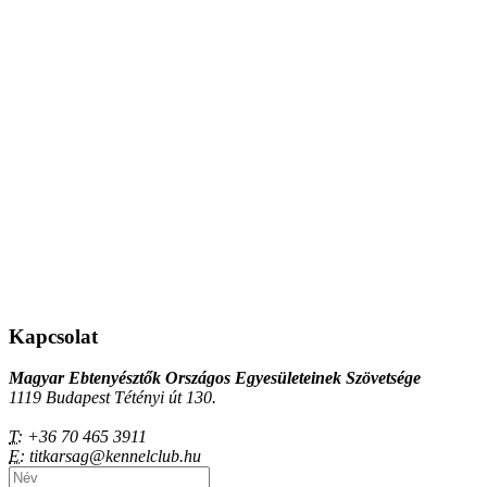
Kapcsolat
Magyar Ebtenyésztők Országos Egyesületeinek Szövetsége
1119 Budapest Tétényi út 130.
T:
+36 70 465 3911
E:
titkarsag@kennelclub.hu