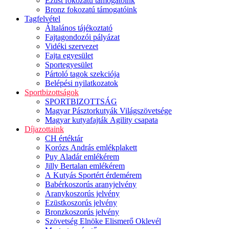
Ezüst fokozatú támogatóink
Bronz fokozatú támogatóink
Tagfelvétel
Általános tájékoztató
Fajtagondozói pályázat
Vidéki szervezet
Fajta egyesület
Sportegyesület
Pártoló tagok szekciója
Belépési nyilatkozatok
Sportbizottságok
SPORTBIZOTTSÁG
Magyar Pásztorkutyák Világszövetsége
Magyar kutyafajták Agility csapata
Díjazottaink
CH értéktár
Korózs András emlékplakett
Puy Aladár emlékérem
Jilly Bertalan emlékérem
A Kutyás Sportért érdemérem
Babérkoszorús aranyjelvény
Aranykoszorús jelvény
Ezüstkoszorús jelvény
Bronzkoszorús jelvény
Szövetség Elnöke Elismerő Oklevél