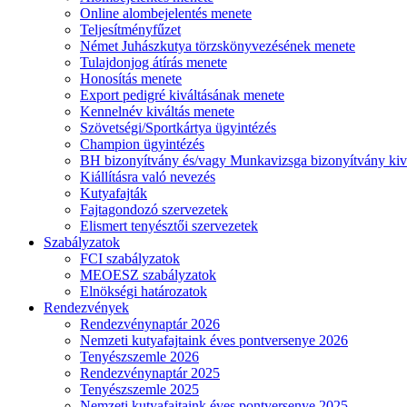
Online alombejelentés menete
Teljesítményfűzet
Német Juhászkutya törzskönyvezésének menete
Tulajdonjog átírás menete
Honosítás menete
Export pedigré kiváltásának menete
Kennelnév kiváltás menete
Szövetségi/Sportkártya ügyintézés
Champion ügyintézés
BH bizonyítvány és/vagy Munkavizsga bizonyítvány kiv
Kiállításra való nevezés
Kutyafajták
Fajtagondozó szervezetek
Elismert tenyésztői szervezetek
Szabályzatok
FCI szabályzatok
MEOESZ szabályzatok
Elnökségi határozatok
Rendezvények
Rendezvénynaptár 2026
Nemzeti kutyafajtaink éves pontversenye 2026
Tenyészszemle 2026
Rendezvénynaptár 2025
Tenyészszemle 2025
Nemzeti kutyafajtaink éves pontversenye 2025