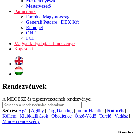
Mestertenyésztő
Mestervezető
Partnereink
Farmina Magyarország
Generali Petcare - DBX Kft
Rebiopet
ONE
FCI
Magyar kutyafajták Tanösvénye
Kapcsolat
Rendezvények
A MEOESZ és tagszervezeteinek rendezvényei
Szűrés:
Agár
|
Agility
|
Dog Dancing
|
Junior Handler
|
Kotorék
|
Küllem
|
Klubkiállítások
|
Obedience
|
Őrző-Védő
|
Terelő
|
Vadász
|
Minden rendezvény
Rende