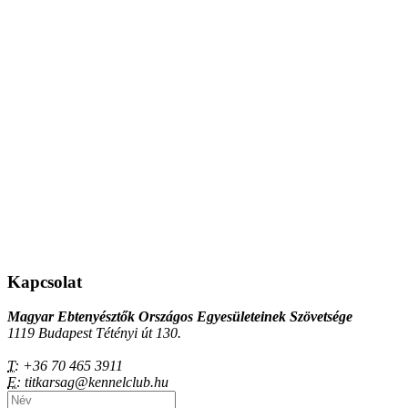
Kapcsolat
Magyar Ebtenyésztők Országos Egyesületeinek Szövetsége
1119 Budapest Tétényi út 130.
T:
+36 70 465 3911
E:
titkarsag@kennelclub.hu