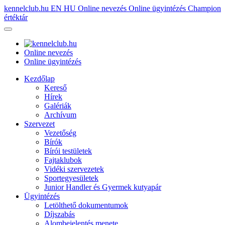
kennelclub.hu
EN
HU
Online nevezés
Online ügyintézés
Champion
értéktár
Online nevezés
Online ügyintézés
Kezdőlap
Kereső
Hírek
Galériák
Archívum
Szervezet
Vezetőség
Bírók
Bírói testületek
Fajtaklubok
Vidéki szervezetek
Sportegyesületek
Junior Handler és Gyermek kutyapár
Ügyintézés
Letölthető dokumentumok
Díjszabás
Alombejelentés menete