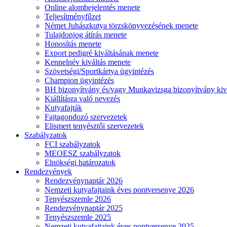
Online alombejelentés menete
Teljesítményfűzet
Német Juhászkutya törzskönyvezésének menete
Tulajdonjog átírás menete
Honosítás menete
Export pedigré kiváltásának menete
Kennelnév kiváltás menete
Szövetségi/Sportkártya ügyintézés
Champion ügyintézés
BH bizonyítvány és/vagy Munkavizsga bizonyítvány kiv
Kiállításra való nevezés
Kutyafajták
Fajtagondozó szervezetek
Elismert tenyésztői szervezetek
Szabályzatok
FCI szabályzatok
MEOESZ szabályzatok
Elnökségi határozatok
Rendezvények
Rendezvénynaptár 2026
Nemzeti kutyafajtaink éves pontversenye 2026
Tenyészszemle 2026
Rendezvénynaptár 2025
Tenyészszemle 2025
Nemzeti kutyafajtaink éves pontversenye 2025