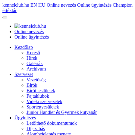
kennelclub.hu
EN
HU
Online nevezés
Online ügyintézés
Champion
értéktár
Online nevezés
Online ügyintézés
Kezdőlap
Kereső
Hírek
Galériák
Archívum
Szervezet
Vezetőség
Bírók
Bírói testületek
Fajtaklubok
Vidéki szervezetek
Sportegyesületek
Junior Handler és Gyermek kutyapár
Ügyintézés
Letölthető dokumentumok
Díjszabás
Alombejelentés menete