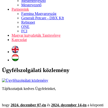
Mestertenyésztő
Mestervezető
Partnereink
Farmina Magyarország
Generali Petcare - DBX Kft
Rebiopet
ONE
FCI
Magyar kutyafajták Tanösvénye
Kapcsolat
Ügyfélszolgálati közlemény
Tájékoztatjuk kedves Ügyfeleinket,
hogy
2024. december 07-én
és
2024. december 14-én
a központi