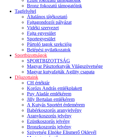
Ezüst fokozatú támogatóink
Bronz fokozatú támogatóink
Tagfelvétel
Általános tájékoztató
Fajtagondozói pályázat
Vidéki szervezet
Fajta egyesület
Sportegyesület
Pártoló tagok szekciója
Belépési nyilatkozatok
Sportbizottságok
SPORTBIZOTTSÁG
Magyar Pásztorkutyák Világszövetsége
Magyar kutyafajták Agility csapata
Díjazottaink
CH értéktár
Korózs András emlékplakett
Puy Aladár emlékérem
Jilly Bertalan emlékérem
A Kutyás Sportért érdemérem
Babérkoszorús aranyjelvény
Aranykoszorús jelvény
Ezüstkoszorús jelvény
Bronzkoszorús jelvény
Szövetség Elnöke Elismerő Oklevél