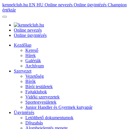
kennelclub.hu
EN
HU
Online nevezés
Online ügyintézés
Champion
értéktár
Online nevezés
Online ügyintézés
Kezdőlap
Kereső
Hírek
Galériák
Archívum
Szervezet
Vezetőség
Bírók
Bírói testületek
Fajtaklubok
Vidéki szervezetek
Sportegyesületek
Junior Handler és Gyermek kutyapár
Ügyintézés
Letölthető dokumentumok
Díjszabás
Alombejelentés menete