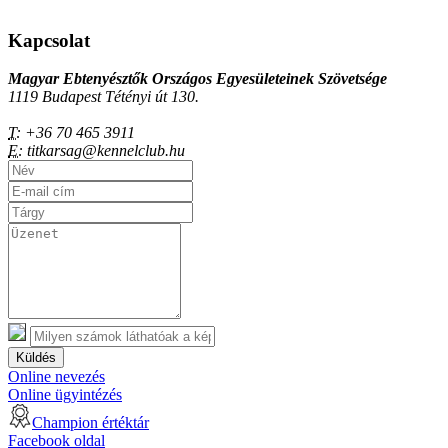
Kapcsolat
Magyar Ebtenyésztők Országos Egyesületeinek Szövetsége
1119 Budapest Tétényi út 130.
T:
+36 70 465 3911
E:
titkarsag@kennelclub.hu
Küldés
Online nevezés
Online ügyintézés
Champion értéktár
Facebook oldal