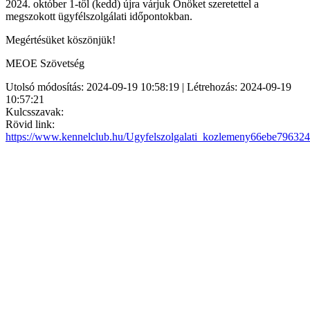
2024. október 1-től (kedd) újra várjuk Önöket szeretettel a
megszokott ügyfélszolgálati időpontokban.
Megértésüket köszönjük!
MEOE Szövetség
Utolsó módosítás: 2024-09-19 10:58:19 | Létrehozás: 2024-09-19
10:57:21
Kulcsszavak:
Rövid link:
https://www.kennelclub.hu/Ugyfelszolgalati_kozlemeny66ebe79632