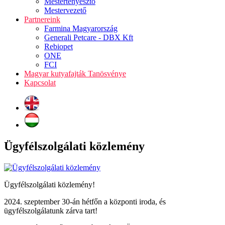
Mestertenyésztő
Mestervezető
Partnereink
Farmina Magyarország
Generali Petcare - DBX Kft
Rebiopet
ONE
FCI
Magyar kutyafajták Tanösvénye
Kapcsolat
Ügyfélszolgálati közlemény
Ügyfélszolgálati közlemény!
2024. szeptember 30-án hétfőn a központi iroda, és
ügyfélszolgálatunk zárva tart!