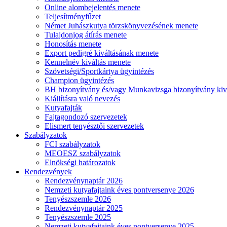
Online alombejelentés menete
Teljesítményfűzet
Német Juhászkutya törzskönyvezésének menete
Tulajdonjog átírás menete
Honosítás menete
Export pedigré kiváltásának menete
Kennelnév kiváltás menete
Szövetségi/Sportkártya ügyintézés
Champion ügyintézés
BH bizonyítvány és/vagy Munkavizsga bizonyítvány kiv
Kiállításra való nevezés
Kutyafajták
Fajtagondozó szervezetek
Elismert tenyésztői szervezetek
Szabályzatok
FCI szabályzatok
MEOESZ szabályzatok
Elnökségi határozatok
Rendezvények
Rendezvénynaptár 2026
Nemzeti kutyafajtaink éves pontversenye 2026
Tenyészszemle 2026
Rendezvénynaptár 2025
Tenyészszemle 2025
Nemzeti kutyafajtaink éves pontversenye 2025