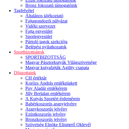
Ezüst fokozatú támogatóink
Bronz fokozatú támogatóink
Tagfelvétel
Általános tájékoztató
Fajtagondozói pályázat
Vidéki szervezet
Fajta egyesület
Sportegyesület
Pártoló tagok szekciója
Belépési nyilatkozatok
Sportbizottságok
SPORTBIZOTTSÁG
Magyar Pásztorkutyák Világszövetsége
Magyar kutyafajták Agility csapata
Díjazottaink
CH értéktár
Korózs András emlékplakett
Puy Aladár emlékérem
Jilly Bertalan emlékérem
A Kutyás Sportért érdemérem
Babérkoszorús aranyjelvény
Aranykoszorús jelvény
Ezüstkoszorús jelvény
Bronzkoszorús jelvény
Szövetség Elnöke Elismerő Oklevél